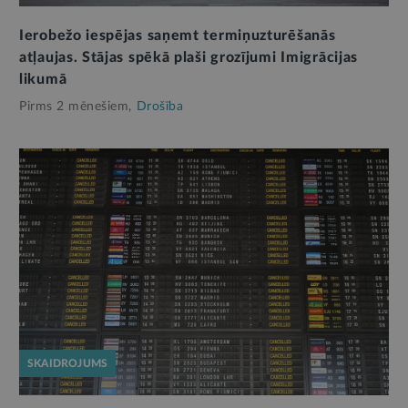
Ierobežo iespējas saņemt termiņuzturēšanās
atļaujas. Stājas spēkā plaši grozījumi Imigrācijas
likumā
Pirms 2 mēnešiem,
Drošība
SKAIDROJUMS