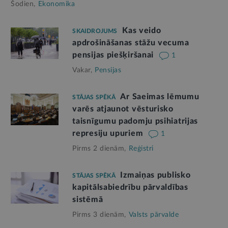
Šodien,
Ekonomika
Kas veido
SKAIDROJUMS
apdrošināšanas stāžu vecuma
pensijas piešķiršanai
1
Vakar,
Pensijas
Ar Saeimas lēmumu
STĀJAS SPĒKĀ
varēs atjaunot vēsturisko
taisnīgumu padomju psihiatrijas
represiju upuriem
1
Pirms 2 dienām,
Reģistri
Izmaiņas publisko
STĀJAS SPĒKĀ
kapitālsabiedrību pārvaldības
sistēmā
Pirms 3 dienām,
Valsts pārvalde