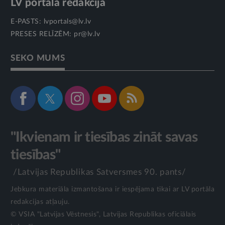
LV portāla redakcija
E-PASTS:
lvportals@lv.lv
PRESES RELĪZĒM:
pr@lv.lv
SEKO MUMS
"Ikvienam ir tiesības zināt savas
tiesības"
/Latvijas Republikas Satversmes 90. pants/
Jebkura materiāla izmantošana ir iespējama tikai ar LV portāla
redakcijas atļauju.
© VSIA "Latvijas Vēstnesis", Latvijas Republikas oficiālais