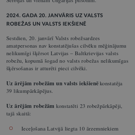
Serbijas un vienam Ungārijas pilsonim.
2024. GADA 20. JANVĀRIS UZ VALSTS
ROBEŽAS UN VALSTS IEKŠIENĒ
Sestdien, 20. janvārī Valsts robežsardzes
amatpersonas nav konstatējušas cilvēku mēģinājumu
nelikumīgi šķērsot Latvijas – Baltkrievijas valsts
robežu, kopumā šogad no valsts robežas nelikumīgas
šķērsošanas ir atturēti pieci cilvēki.
Uz ārējām robežām un valsts iekšienē
konstatēja
39 likumpārkāpējus.
Uz ārējām robežām
konstatēti 23 robežpārkāpēji,
tajā skaitā:
Ieceļošana Latvijā liegta 10 ārzemniekiem