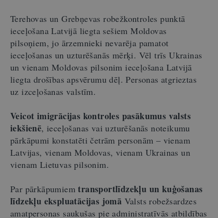
Terehovas un
Grebņevas
robežkontroles punktā
ieceļošana Latvijā liegta sešiem Moldovas
pilsoņiem, jo ārzemnieki
nevarēja pamatot
ieceļošanas un uzturēšanās mērķi.
Vēl trīs Ukrainas
un vienam Moldovas pilsonim ieceļošana Latvijā
liegta drošības apsvērumu dēļ. Personas atgrieztas
uz izceļošanas valstīm.
Veicot imigrācijas kontroles pasākumus valsts
iekšienē
, ieceļošanas vai uzturēšanās noteikumu
pārkāpumi konstatēti četrām personām – vienam
Latvijas, vienam Moldovas, vienam Ukrainas un
vienam Lietuvas pilsonim.
transportlīdzekļu un kuģošanas
Par pārkāpumiem
līdzekļu ekspluatācijas jomā
Valsts robežsardzes
amatpersonas saukušas pie administratīvās atbildības