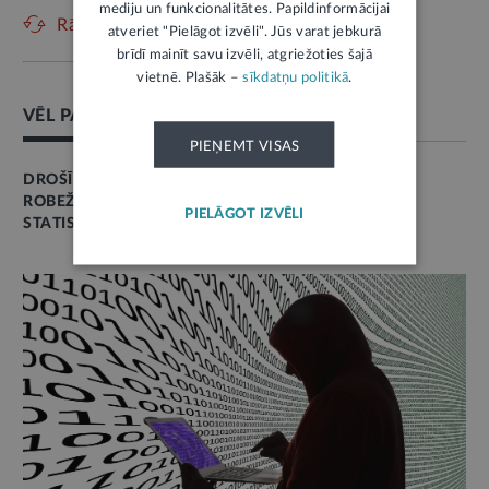
mediju un funkcionalitātes. Papildinformācijai
Rādīt vēl
atveriet "Pielāgot izvēli". Jūs varat jebkurā
brīdī mainīt savu izvēli, atgriežoties šajā
vietnē. Plašāk –
sīkdatņu politikā
.
VĒL PAR ŠO TĒMU
PIEŅEMT VISAS
DROŠĪBA
ROBEŽŠĶĒRSOŠANA
PIELĀGOT IZVĒLI
STATISTIKA