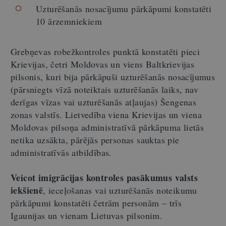
Uzturēšanās nosacījumu pārkāpumi konstatēti
10 ārzemniekiem
Grebņevas
robežkontroles punktā konstatēti pieci
Krievijas, četri Moldovas un viens Baltkrievijas
pilsonis, kuri bija pārkāpuši uzturēšanās nosacījumus
(pārsniegts vīzā noteiktais uzturēšanās laiks, nav
derīgas vīzas vai uzturēšanās atļaujas) Šengenas
zonas valstīs. Lietvedība viena Krievijas un viena
Moldovas pilsoņa administratīvā pārkāpuma lietās
netika uzsākta, pārējās personas sauktas pie
administratīvās atbildības.
Veicot imigrācijas kontroles pasākumus valsts
iekšienē
, ieceļošanas vai uzturēšanās noteikumu
pārkāpumi konstatēti četrām personām – trīs
Igaunijas un vienam Lietuvas pilsonim.