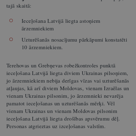
tajā skaitā:
Ieceļošana Latvijā liegta astoņiem
ārzemniekiem
Uzturēšanās nosacījumu pārkāpumi konstatēti
10 ārzemniekiem.
Terehovas un
Grebņevas
robežkontroles punktā
ieceļošana Latvijā liegta diviem Ukrainas pilsoņiem,
jo ārzemniekiem nebija derīgas vīzas vai uzturēšanās
atļaujas, kā arī diviem Moldovas, vienam Izraēlas un
vienam Ukrainas pilsonim, jo ārzemnieki
nevarēja
pamatot ieceļošanas un uzturēšanās mērķi.
Vēl
vienam Ukrainas un vienam Moldovas pilsonim
ieceļošana Latvijā liegta drošības apsvērumu dēļ.
Personas atgrieztas uz izceļošanas valstīm.