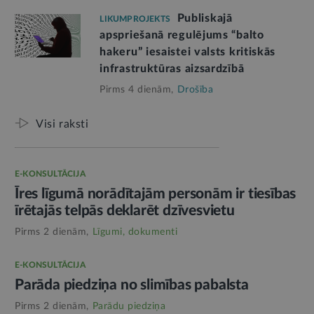
Publiskajā
LIKUMPROJEKTS
apspriešanā regulējums “balto
hakeru” iesaistei valsts kritiskās
infrastruktūras aizsardzībā
Pirms 4 dienām,
Drošība
Visi raksti
E-KONSULTĀCIJA
Īres līgumā norādītajām personām ir tiesības
īrētajās telpās deklarēt dzīvesvietu
Pirms 2 dienām,
Līgumi, dokumenti
E-KONSULTĀCIJA
Parāda piedziņa no slimības pabalsta
Pirms 2 dienām,
Parādu piedziņa