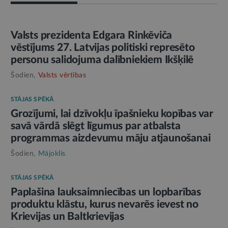
AMATPERSONAS RUNA
Valsts prezidenta Edgara Rinkēviča
vēstījums 27. Latvijas politiski represēto
personu salidojuma dalībniekiem Ikšķilē
Šodien,
Valsts vērtības
STĀJAS SPĒKĀ
Grozījumi, lai dzīvokļu īpašnieku kopības var
savā vārdā slēgt līgumus par atbalsta
programmas aizdevumu māju atjaunošanai
Šodien,
Mājoklis
STĀJAS SPĒKĀ
Paplašina lauksaimniecības un lopbarības
produktu klāstu, kurus nevarēs ievest no
Krievijas un Baltkrievijas