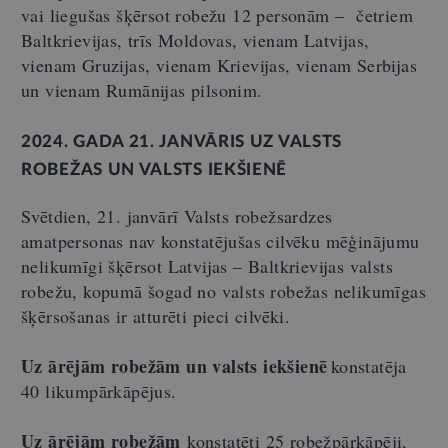
vai liegušas šķērsot robežu 12 personām – četriem
Baltkrievijas, trīs Moldovas, vienam Latvijas,
vienam Gruzijas, vienam Krievijas, vienam Serbijas
un vienam Rumānijas pilsonim.
2024. GADA 21. JANVĀRIS UZ VALSTS
ROBEŽAS UN VALSTS IEKŠIENĒ
Svētdien, 21. janvārī Valsts robežsardzes
amatpersonas nav konstatējušas cilvēku mēģinājumu
nelikumīgi šķērsot Latvijas – Baltkrievijas valsts
robežu, kopumā šogad no valsts robežas nelikumīgas
šķērsošanas ir atturēti pieci cilvēki.
Uz ārējām robežām un valsts iekšienē
konstatēja
40 likumpārkāpējus.
Uz ārējām robežām
konstatēti 25 robežpārkāpēji,