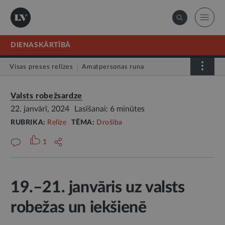
DIENASKĀRTĪBĀ
Visas preses relīzes
Amatpersonas runa
Atklātā vēstule
Relīze
Valsts robežsardze
22. janvārī, 2024
Lasīšanai: 6 minūtes
RUBRIKA:
Relīze
TĒMA:
Drošība
1
19.–21. janvāris uz valsts
robežas un iekšienē