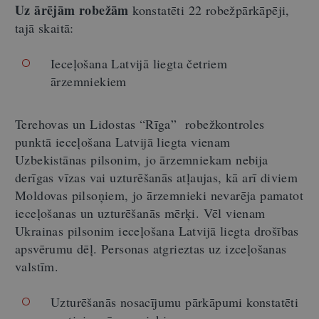
Uz ārējām robežām
konstatēti 22 robežpārkāpēji,
tajā skaitā:
Ieceļošana Latvijā liegta četriem
ārzemniekiem
Terehovas un
Lidostas “Rīga”
robežkontroles
punktā ieceļošana Latvijā liegta vienam
Uzbekistānas pilsonim, jo ārzemniekam nebija
derīgas vīzas vai uzturēšanās atļaujas, kā arī diviem
Moldovas pilsoņiem, jo ārzemnieki
nevarēja pamatot
ieceļošanas un uzturēšanās mērķi.
Vēl vienam
Ukrainas pilsonim ieceļošana Latvijā liegta drošības
apsvērumu dēļ. Personas atgrieztas uz izceļošanas
valstīm.
Uzturēšanās nosacījumu pārkāpumi konstatēti