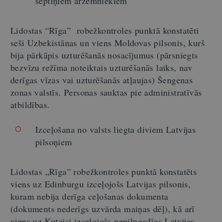
septiņiem ārzemniekiem
Lidostas “Rīga”
robežkontroles punktā konstatēti
seši Uzbekistānas un viens Moldovas pilsonis, kurš
bija pārkāpis uzturēšanās nosacījumus (pārsniegts
bezvīzu režīma noteiktais uzturēšanās laiks, nav
derīgas vīzas vai uzturēšanās atļaujas) Šengenas
zonas valstīs. Personas sauktas pie administratīvās
atbildības.
Izceļošana no valsts liegta diviem Latvijas
pilsoņiem
Lidostas „Rīga” robežkontroles punktā konstatēts
viens
uz Edinburgu izceļojošs Latvijas pilsonis,
kuram nebija derīga ceļošanas dokumenta
(dokuments nederīgs uzvārda maiņas dēļ), kā arī
viens uz Kutaisi izceļojošs nepilngadīgs Latvijas