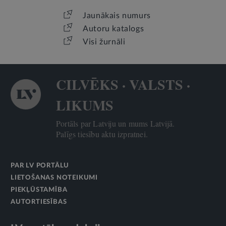
Jaunākais numurs
Autoru katalogs
Visi žurnāli
CILVĒKS · VALSTS ·
LIKUMS
Portāls par Latviju un mums Latvijā.
Palīgs tiesību aktu izpratnei.
PAR LV PORTĀLU
LIETOŠANAS NOTEIKUMI
PIEKĻŪSTAMĪBA
AUTORTIESĪBAS