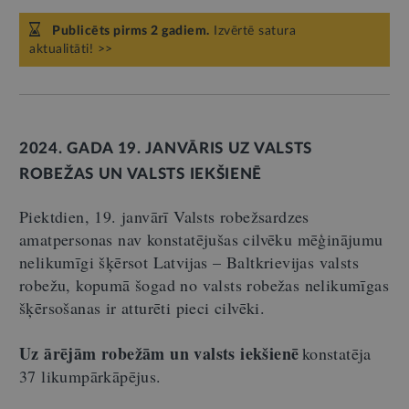
Publicēts pirms 2 gadiem.
Izvērtē satura
aktualitāti! >>
2024. GADA 19. JANVĀRIS UZ VALSTS
ROBEŽAS UN VALSTS IEKŠIENĒ
Piektdien, 19. janvārī Valsts robežsardzes
amatpersonas nav konstatējušas cilvēku mēģinājumu
nelikumīgi šķērsot Latvijas – Baltkrievijas valsts
robežu, kopumā šogad no valsts robežas nelikumīgas
šķērsošanas ir atturēti pieci cilvēki.
Uz ārējām robežām un valsts iekšienē
konstatēja
37 likumpārkāpējus.