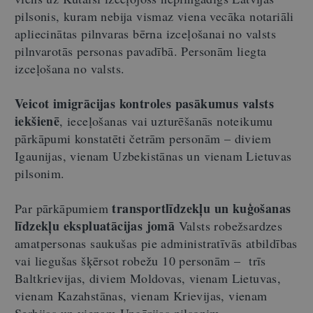
pilsonis, kuram nebija
vismaz viena vecāka notariāli
apliecinātas pilnvaras bērna izceļošanai no valsts
pilnvarotās personas pavadībā.
Personām liegta
izceļošana no valsts.
Veicot imigrācijas kontroles pasākumus valsts
iekšienē
, ieceļošanas vai uzturēšanās noteikumu
pārkāpumi konstatēti četrām personām – diviem
Igaunijas, vienam Uzbekistānas un vienam Lietuvas
pilsonim.
transportlīdzekļu un kuģošanas
Par pārkāpumiem
līdzekļu ekspluatācijas jomā
Valsts robežsardzes
amatpersonas saukušas pie administratīvās atbildības
vai liegušas šķērsot robežu 10 personām – trīs
Baltkrievijas, diviem Moldovas, vienam Lietuvas,
vienam Kazahstānas, vienam Krievijas, vienam