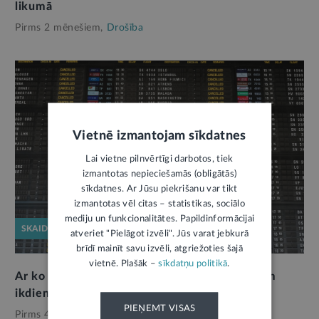
likumā
Pirms 2 mēnešiem,
Drošība
Vietnē izmantojam sīkdatnes
Lai vietne pilnvērtīgi darbotos, tiek
izmantotas nepieciešamās (obligātās)
sīkdatnes. Ar Jūsu piekrišanu var tikt
izmantotas vēl citas – statistikas, sociālo
mediju un funkcionalitātes. Papildinformācijai
SKAIDROJUMS
atveriet "Pielāgot izvēli". Jūs varat jebkurā
brīdī mainīt savu izvēli, atgriežoties šajā
vietnē. Plašāk –
sīkdatņu politikā
.
Ar ko repatriācijas reisi atšķiras no avioreisiem
ikdienā
2
PIEŅEMT VISAS
Pirms 4 mēnešiem,
Drošība