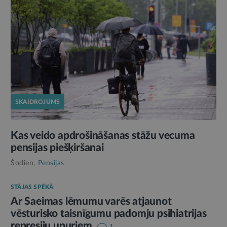
SKAIDROJUMS
Kas veido apdrošināšanas stāžu vecuma
pensijas piešķiršanai
Šodien,
Pensijas
STĀJAS SPĒKĀ
Ar Saeimas lēmumu varēs atjaunot
vēsturisko taisnīgumu padomju psihiatrijas
represiju upuriem