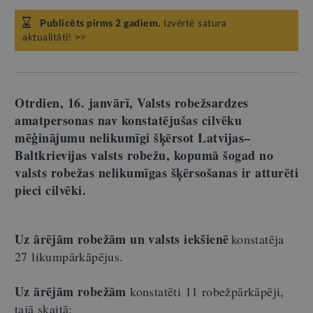
Publicēts pirms 2 gadiem.
Izvērtē satura
aktualitāti! >>
Otrdien, 16. janvārī, Valsts robežsardzes
amatpersonas nav konstatējušas cilvēku
mēģinājumu nelikumīgi šķērsot Latvijas–
Baltkrievijas valsts robežu, kopumā šogad no
valsts robežas nelikumīgas šķērsošanas ir atturēti
pieci cilvēki.
Uz ārējām robežām un valsts iekšienē
konstatēja
27 likumpārkāpējus.
Uz ārējām robežām
konstatēti 11 robežpārkāpēji,
tajā skaitā: