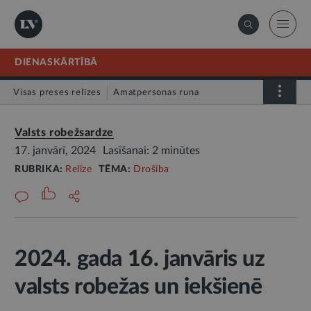
DIENASKĀRTĪBĀ
Visas preses relīzes
Amatpersonas runa
Atklātā vēstule
Relīze
Valsts robežsardze
17. janvārī, 2024
Lasīšanai: 2 minūtes
RUBRIKA:
Relīze
TĒMA:
Drošība
2024. gada 16. janvāris uz
valsts robežas un iekšienē