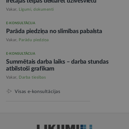
īrētajās telpās deklarēt dzīvesvietu
Vakar,
Līgumi, dokumenti
E-KONSULTĀCIJA
Parāda piedziņa no slimības pabalsta
Vakar,
Parādu piedziņa
E-KONSULTĀCIJA
Summētais darba laiks – darba stundas
atbilstoši grafikam
Vakar,
Darba tiesības
Visas e-konsultācijas