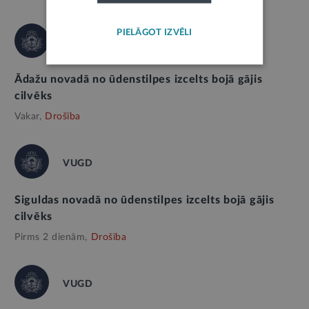
PIELĀGOT IZVĒLI
VUGD
Ādažu novadā no ūdenstilpes izcelts bojā gājis
cilvēks
Vakar,
Drošība
VUGD
Siguldas novadā no ūdenstilpes izcelts bojā gājis
cilvēks
Pirms 2 dienām,
Drošība
VUGD