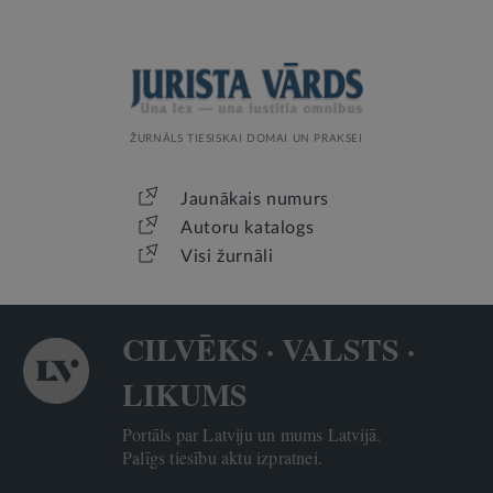
ŽURNĀLS TIESISKAI DOMAI UN PRAKSEI
Jaunākais numurs
Autoru katalogs
Visi žurnāli
CILVĒKS · VALSTS ·
LIKUMS
Portāls par Latviju un mums Latvijā.
Palīgs tiesību aktu izpratnei.