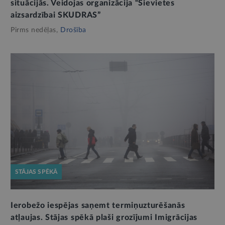
situācijās. Veidojas organizācija “Sievietes
aizsardzībai SKUDRAS”
Pirms nedēļas,
Drošība
STĀJAS SPĒKĀ
Ierobežo iespējas saņemt termiņuzturēšanās
atļaujas. Stājas spēkā plaši grozījumi Imigrācijas