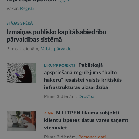
1
Vakar,
Reģistri
STĀJAS SPĒKĀ
Izmaiņas publisko kapitālsabiedrību
pārvaldības sistēmā
Pirms 2 dienām,
Valsts pārvalde
Publiskajā
LIKUMPROJEKTS
apspriešanā regulējums “balto
hakeru” iesaistei valsts kritiskās
infrastruktūras aizsardzībā
Pirms 3 dienām,
Drošība
NILLTPFN likuma subjekti
ZIŅA
klientu izpētes datus varēs saņemt
vienuviet
Pirms 3 dienām,
Personas dati