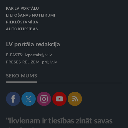
PAR LV PORTĀLU
LIETOŠANAS NOTEIKUMI
PIEKĻŪSTAMĪBA
AUTORTIESĪBAS
LV portāla redakcija
E-PASTS:
lvportals@lv.lv
PRESES RELĪZĒM:
pr@lv.lv
SEKO MUMS
"Ikvienam ir tiesības zināt savas