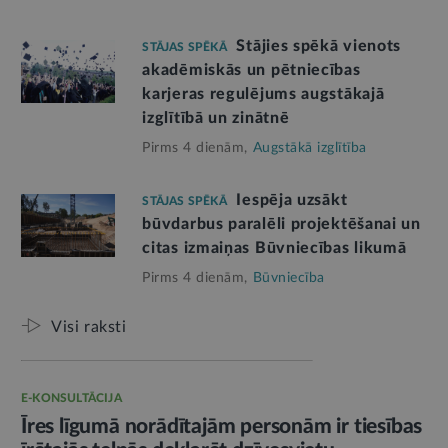
Stājies spēkā vienots
STĀJAS SPĒKĀ
akadēmiskās un pētniecības
karjeras regulējums augstākajā
izglītībā un zinātnē
Pirms 4 dienām,
Augstākā izglītība
Iespēja uzsākt
STĀJAS SPĒKĀ
būvdarbus paralēli projektēšanai un
citas izmaiņas Būvniecības likumā
Pirms 4 dienām,
Būvniecība
Visi raksti
E-KONSULTĀCIJA
Īres līgumā norādītajām personām ir tiesības