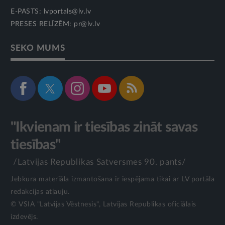
E-PASTS:
lvportals@lv.lv
PRESES RELĪZĒM:
pr@lv.lv
SEKO MUMS
"Ikvienam ir tiesības zināt savas
tiesības"
/Latvijas Republikas Satversmes 90. pants/
Jebkura materiāla izmantošana ir iespējama tikai ar LV portāla
redakcijas atļauju.
© VSIA "Latvijas Vēstnesis", Latvijas Republikas oficiālais
izdevējs.