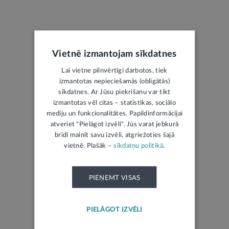
Vietnē izmantojam sīkdatnes
Lai vietne pilnvērtīgi darbotos, tiek
LATVIJAS REPUBLIKAS OFICIĀLAIS IZDEVUMS
izmantotas nepieciešamās (obligātās)
sīkdatnes. Ar Jūsu piekrišanu var tikt
Jaunākais laidiens
izmantotas vēl citas – statistikas, sociālo
mediju un funkcionalitātes. Papildinformācijai
Izsoles
atveriet "Pielāgot izvēli". Jūs varat jebkurā
Mantojumu ziņas
brīdī mainīt savu izvēli, atgriežoties šajā
vietnē. Plašāk –
sīkdatņu politikā
.
PIEŅEMT VISAS
ŽURNĀLS TIESISKAI DOMAI UN PRAKSEI
PIELĀGOT IZVĒLI