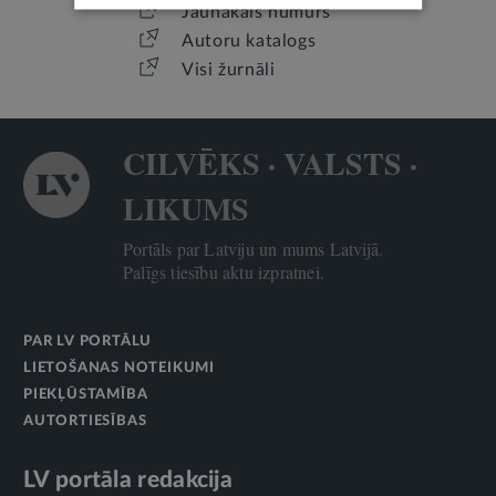
Jaunākais numurs
Autoru katalogs
Visi žurnāli
CILVĒKS · VALSTS ·
LIKUMS
Portāls par Latviju un mums Latvijā.
Palīgs tiesību aktu izpratnei.
PAR LV PORTĀLU
LIETOŠANAS NOTEIKUMI
PIEKĻŪSTAMĪBA
AUTORTIESĪBAS
LV portāla redakcija