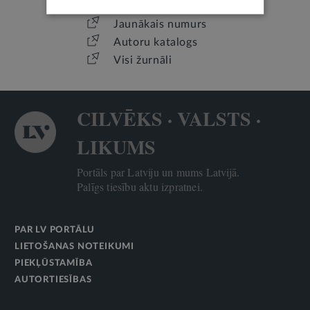
Jaunākais numurs
Autoru katalogs
Visi žurnāli
CILVĒKS · VALSTS ·
LIKUMS
Portāls par Latviju un mums Latvijā.
Palīgs tiesību aktu izpratnei.
PAR LV PORTĀLU
LIETOŠANAS NOTEIKUMI
PIEKĻŪSTAMĪBA
AUTORTIESĪBAS