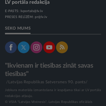
LV portāla redakcija
E-PASTS:
lvportals@lv.lv
PRESES RELĪZĒM:
pr@lv.lv
SEKO MUMS
"Ikvienam ir tiesības zināt savas
tiesības"
/Latvijas Republikas Satversmes 90. pants/
Jebkura materiāla izmantošana ir iespējama tikai ar LV portāla
redakcijas atļauju.
© VSIA "Latvijas Vēstnesis", Latvijas Republikas oficiālais