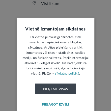
Visi likumi
Vietnē izmantojam sīkdatnes
Lai vietne pilnvērtīgi darbotos, tiek
LATVIJAS REPUBLIKAS OFICIĀLAIS IZDEVUMS
izmantotas nepieciešamās (obligātās)
sīkdatnes. Ar Jūsu piekrišanu var tikt
izmantotas vēl citas – statistikas, sociālo
Jaunākais laidiens
mediju un funkcionalitātes. Papildinformācijai
Izsoles
atveriet "Pielāgot izvēli". Jūs varat jebkurā
Mantojumu ziņas
brīdī mainīt savu izvēli, atgriežoties šajā
vietnē. Plašāk –
sīkdatņu politikā
.
PIEŅEMT VISAS
PIELĀGOT IZVĒLI
ŽURNĀLS TIESISKAI DOMAI UN PRAKSEI