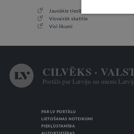
Jaunākie tiesību akti
Visvairāk skatītie
Visi likumi
CILVĒKS · VALS
Portāls par Latviju un mums Latvijā
PAR LV PORTĀLU
LIETOŠANAS NOTEIKUMI
PIEKĻŪSTAMĪBA
AUTORTIESĪBAS