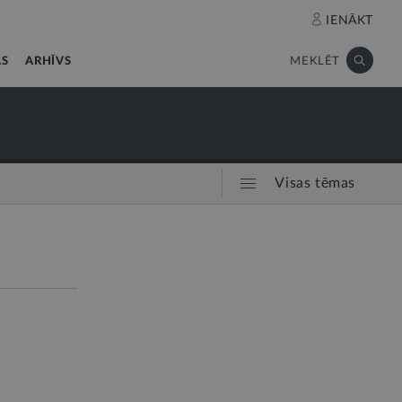
IENĀKT
AS
ARHĪVS
MEKLĒT
Visas tēmas