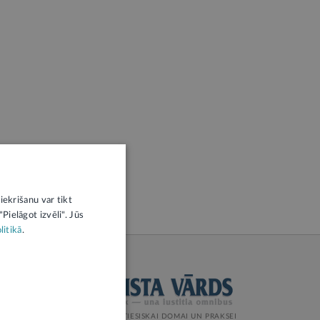
iekrišanu var tikt
Pielāgot izvēli". Jūs
litikā
.
ŽURNĀLS TIESISKAI DOMAI UN PRAKSEI