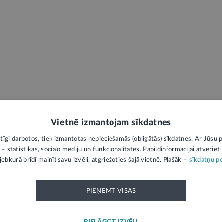
Vietnē izmantojam sīkdatnes
rtīgi darbotos, tiek izmantotas nepieciešamās (obligātās) sīkdatnes. Ar Jūsu p
 – statistikas, sociālo mediju un funkcionalitātes. Papildinformācijai atveriet "
jebkurā brīdī mainīt savu izvēli, atgriežoties šajā vietnē. Plašāk –
sīkdatņu po
PIEŅEMT VISAS
LATVIJAS REPUBLIKAS OFICIĀLAIS IZDEVUMS
PIELĀGOT IZVĒLI