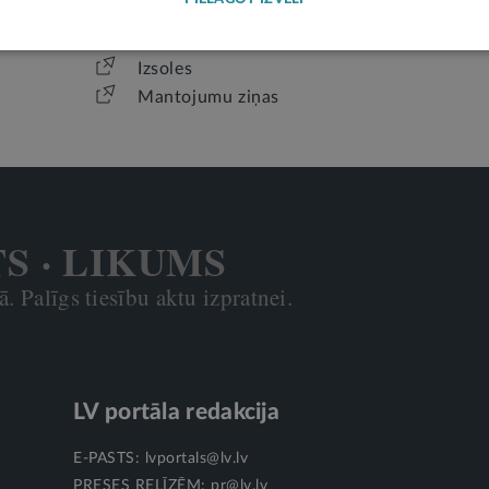
Jaunākais laidiens
Izsoles
Mantojumu ziņas
TS · LIKUMS
. Palīgs tiesību aktu izpratnei.
LV portāla redakcija
E-PASTS:
lvportals@lv.lv
PRESES RELĪZĒM:
pr@lv.lv