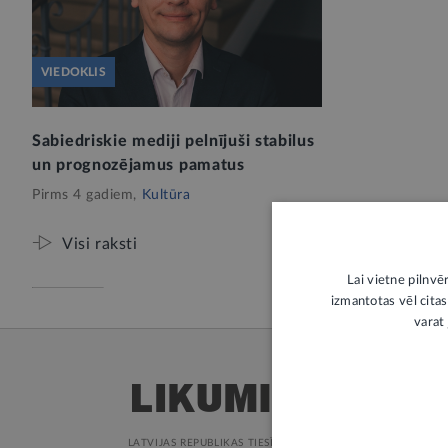
VIEDOKLIS
Sabiedriskie mediji pelnījuši stabilus
un prognozējamus pamatus
Pirms 4 gadiem,
Kultūra
Visi raksti
Lai vietne pilnvē
izmantotas vēl citas
varat 
LATVIJAS REPUBLIKAS TIESĪBU AKTI