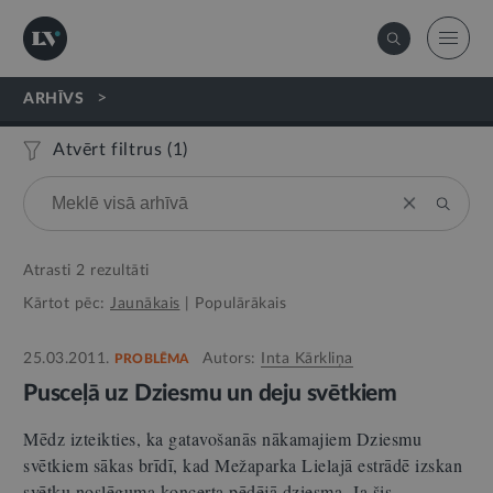
>
ARHĪVS
Atvērt filtrus (
1
)
Atrasti
2
rezultāti
Kārtot pēc:
Jaunākais
|
Populārākais
25.03.2011.
Autors:
Inta Kārkliņa
PROBLĒMA
Pusceļā uz Dziesmu un deju svētkiem
Mēdz izteikties, ka gatavošanās nākamajiem Dziesmu
svētkiem sākas brīdī, kad Mežaparka Lielajā estrādē izskan
svētku noslēguma koncerta pēdējā dziesma. Ja šis