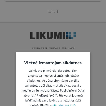
1. no 1
LATVIJAS REPUBLIKAS TIESĪBU AKTI
Jaunākie tiesību akti
Vietnē izmantojam sīkdatnes
Visvairāk skatītie
Lai vietne pilnvērtīgi darbotos, tiek
Visi likumi
izmantotas nepieciešamās (obligātās)
sīkdatnes. Ar Jūsu piekrišanu var tikt
izmantotas vēl citas – statistikas, sociālo
mediju un funkcionalitātes. Papildinformācijai
atveriet "Pielāgot izvēli". Jūs varat jebkurā
brīdī mainīt savu izvēli, atgriežoties šajā
vietnē. Plašāk –
sīkdatņu politikā
.