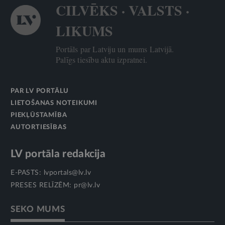
CILVĒKS · VALSTS ·
LIKUMS
Portāls par Latviju un mums Latvijā.
Palīgs tiesību aktu izpratnei.
PAR LV PORTĀLU
LIETOŠANAS NOTEIKUMI
PIEKĻŪSTAMĪBA
AUTORTIESĪBAS
LV portāla redakcija
E-PASTS:
lvportals@lv.lv
PRESES RELĪZĒM:
pr@lv.lv
SEKO MUMS