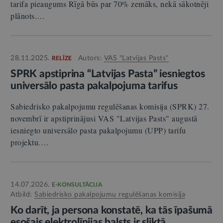
tarifa pieaugums Rīgā būs par 70% zemāks, nekā sākotnēji
plānots.…
28.11.2025.
Autors:
VAS "Latvijas Pasts"
RELĪZE
SPRK apstiprina “Latvijas Pasta” iesniegtos
universālo pasta pakalpojuma tarifus
Sabiedrisko pakalpojumu regulēšanas komisija (SPRK) 27.
novembrī ir apstiprinājusi VAS "Latvijas Pasts" augustā
iesniegto universālo pasta pakalpojumu (UPP) tarifu
projektu.…
14.07.2026.
E-KONSULTĀCIJA
Atbild:
Sabiedrisko pakalpojumu regulēšanas komisija
Ko darīt, ja persona konstatē, ka tās īpašumā
esošais elektrolīnijas balsts ir sliktā