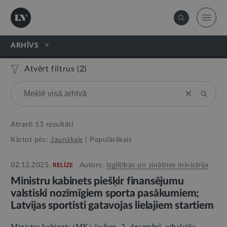
>
ARHĪVS
Atvērt filtrus (
2
)
Atrasti
13
rezultāti
Kārtot pēc:
Jaunākais
|
Populārākais
02.12.2025.
Autors:
Izglītības un zinātnes ministrija
RELĪZE
Ministru kabinets piešķir finansējumu
valstiski nozīmīgiem sporta pasākumiem;
Latvijas sportisti gatavojas lielajiem startiem
Ministru kabinets (MK) šodien, 2. decembrī, atbalstīja