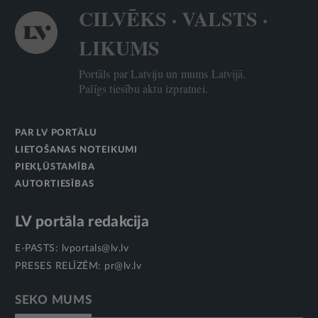
CILVĒKS · VALSTS ·
LIKUMS
Portāls par Latviju un mums Latvijā.
Palīgs tiesību aktu izpratnei.
PAR LV PORTĀLU
LIETOŠANAS NOTEIKUMI
PIEKĻŪSTAMĪBA
AUTORTIESĪBAS
LV portāla redakcija
E-PASTS:
lvportals@lv.lv
PRESES RELĪZĒM:
pr@lv.lv
SEKO MUMS