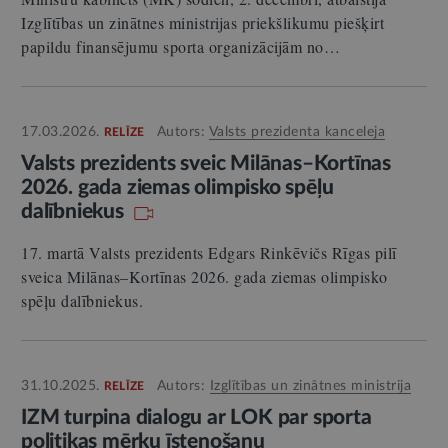
Izglītības un zinātnes ministrijas priekšlikumu piešķirt
papildu finansējumu sporta organizācijām no…
17.03.2026.
Autors:
Valsts prezidenta kanceleja
RELĪZE
Valsts prezidents sveic Milānas–Kortīnas
2026. gada ziemas olimpisko spēļu
dalībniekus
17. martā Valsts prezidents Edgars Rinkēvičs Rīgas pilī
sveica Milānas–Kortīnas 2026. gada ziemas olimpisko
spēļu dalībniekus.
31.10.2025.
Autors:
Izglītības un zinātnes ministrija
RELĪZE
IZM turpina dialogu ar LOK par sporta
politikas mērķu īstenošanu