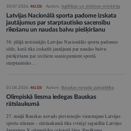
30.07.2026.
Autors:
Izglītības un zinātnes ministrija
RELĪZE
Latvijas Nacionālā sporta padome izskata
jautājumus par starptautisko sacensību
rīkošanu un naudas balvu piešķiršanu
30. jūlijā norisinājās Latvijas Nacionālās sporta padomes
sēde, kurā tika izskatīti jautājumi par naudas balvu
piešķiršanu par izciliem sasniegumiem sportā,
starptautisko…
01.06.2026.
Autors:
Bauskas novada pašvaldība
RELĪZE
Olimpiskā liesma iedegas Bauskas
rātslaukumā
27. maijā Bauskas novads pievienojās vienotajam Latvijas
sporta stāstam – rātslaukumā tika svinīgi sagaidīta Latvijas
Jaunatnes X olimpiādes ceļojošā lāpa. Pasākums…