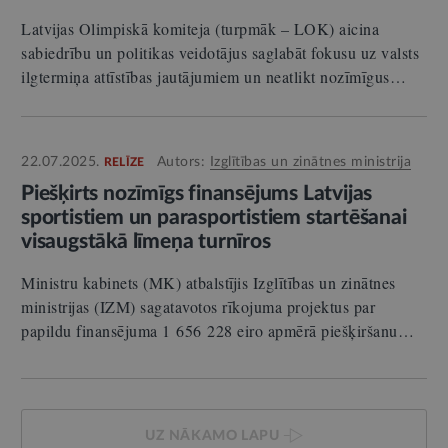
Latvijas Olimpiskā komiteja (turpmāk – LOK) aicina
sabiedrību un politikas veidotājus saglabāt fokusu uz valsts
ilgtermiņa attīstības jautājumiem un neatlikt nozīmīgus…
22.07.2025.
Autors:
Izglītības un zinātnes ministrija
RELĪZE
Piešķirts nozīmīgs finansējums Latvijas
sportistiem un parasportistiem startēšanai
visaugstākā līmeņa turnīros
Ministru kabinets (MK) atbalstījis Izglītības un zinātnes
ministrijas (IZM) sagatavotos rīkojuma projektus par
papildu finansējuma 1 656 228 eiro apmērā piešķiršanu…
UZ NĀKAMO LAPU