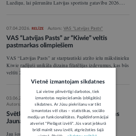
Lazdiņu, lai pārrunātu Latvijas sportistu gatavību 2026.…
07.04.2026.
Autors:
VAS "Latvijas Pasts"
RELĪZE
VAS “Latvijas Pasts” ar “Kiwie” veltīs
pastmarkas olimpiešiem
VAS “Latvijas Pasts” ar starptautiski atzīto ielu mākslinieku
Kiwie radījuši unikāla dizaina filatēlijas izdevumus, kas būs
veltīti 2026. gada ziemas olimpiskajām…
Vietnē izmantojam sīkdatnes
Lai vietne pilnvērtīgi darbotos, tiek
izmantotas nepieciešamās (obligātās)
03.06.2026.
RELĪZE
Autors:
Daugavpils valstspilsētas pašvaldība
sīkdatnes. Ar Jūsu piekrišanu var tikt
izmantotas vēl citas – statistikas, sociālo
Svētku gājienā Daugavpilī kvēlos Latvijas
mediju un funkcionalitātes. Papildinformācijai
Jaunatnes olimpiādes lāpa
atveriet "Pielāgot izvēli". Jūs varat jebkurā
brīdī mainīt savu izvēli, atgriežoties šajā
Jau šosestdien, 6. jūnijā, svētku gājienā Daugavpilī