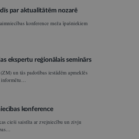
dīs par aktualitātēm nozarē
žsaimniecības konference meža īpašniekiem
as ekspertu reģionālais seminārs
s (ZM) un tās padotības iestādēm apmeklēs
un informētu…
niecības konference
as cieši saistīta ar zvejniecību un zivju
ības…