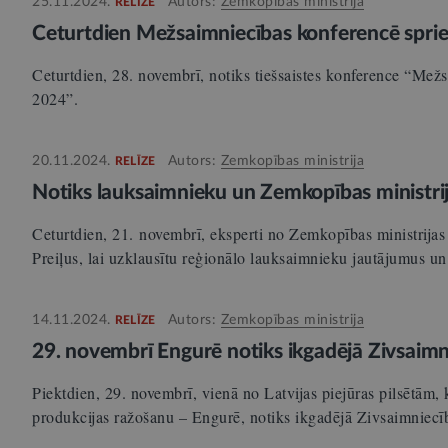
25.11.2024.
Autors:
Zemkopības ministrija
RELĪZE
Ceturtdien Mežsaimniecības konferencē sprie
Ceturtdien, 28. novembrī, notiks tiešsaistes konference “Me
2024”.
20.11.2024.
Autors:
Zemkopības ministrija
RELĪZE
Notiks lauksaimnieku un Zemkopības ministrij
Ceturtdien, 21. novembrī, eksperti no Zemkopības ministrija
Preiļus, lai uzklausītu reģionālo lauksaimnieku jautājumus 
14.11.2024.
Autors:
Zemkopības ministrija
RELĪZE
29. novembrī Engurē notiks ikgadējā Zivsaim
Piektdien, 29. novembrī, vienā no Latvijas piejūras pilsētām, k
produkcijas ražošanu – Engurē, notiks ikgadējā Zivsaimniec