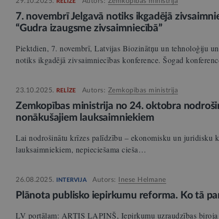
29.10.2025.
Autors:
Zemkopības ministrija
RELĪZE
7. novembrī Jelgavā notiks ikgadējā zivsaimni
“Gudra izaugsme zivsaimniecībā”
Piektdien, 7. novembrī, Latvijas Biozinātņu un tehnoloģiju univ
notiks ikgadējā zivsaimniecības konference. Šogad konfere
23.10.2025.
Autors:
Zemkopības ministrija
RELĪZE
Zemkopības ministrija no 24. oktobra nodrošin
nonākušajiem lauksaimniekiem
Lai nodrošinātu krīzes palīdzību – ekonomisku un juridisku k
lauksaimniekiem, nepieciešama cieša…
26.08.2025.
Autors:
Inese Helmane
INTERVIJA
Plānota publisko iepirkumu reforma. Ko tā p
LV portālam: ARTIS LAPIŅŠ, Iepirkumu uzraudzības biroja 