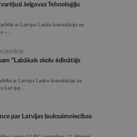
varējusi Jelgavas Tehnoloģiju
darbībā ar Latvijas Lauku konsultāciju un
ību –…
tu asociācija
rsam “Labākais skolu ēdinātājs
arbībā ar Latvijas Lauku konsultāciju un
ību Latvijas…
nce par Latvijas lauksaimniecības
tības centrs (LLKC) ceturtdien, 12. februārī,