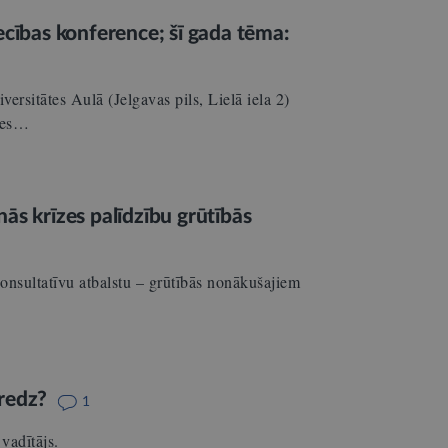
ecības konference; šī gada tēma:
ersitātes Aulā (Jelgavas pils, Lielā iela 2)
nces…
ās krīzes palīdzību grūtībās
onsultatīvu atbalstu – grūtībās nonākušajiem
aredz?
1
vadītājs.