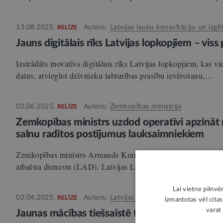
13.08.2025.
Autors:
Latvijas lauku konsultāciju un izglī
RELĪZE
Jauns digitālais rīks Latvijas lopkopjiem – vi
Izstrādāts inovatīvs digitālais rīks Latvijas lopkopjiem, kas v
datus, atvieglot dzīvnieku labturības prasību ievērošanu,…
02.06.2025.
Autors:
Zemkopības ministrija
RELĪZE
Zemkopības ministrs uzdod operatīvi apzināt 
salnu radītos postījumus lauksaimniekiem
Zemkopības ministrs Armands Krauze uzdevis Zemkopības min
atbalsta dienestu (LAD), Latvijas Lauku konsultāciju un izg
Lai vietne pilnvē
02.04.2025.
Autors:
Latvijas lauku konsultāciju un izglī
RELĪZE
izmantotas vēl citas
varat 
Jaunas mācības tiešsaistē tiem, kas strādā m