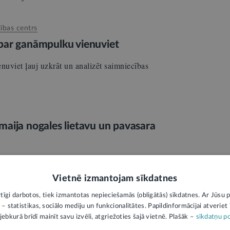
tības centrs
ss par ganāmpulku vienuviet
ienuviet ļauj uzkrāt un analizēt saimniecības
maija nogales lietavu un pavasara
istrijas ekspertiem sadarbībā ar Lauku
lītības centru (LLKC) un…
Vietnē izmantojam sīkdatnes
rtīgi darbotos, tiek izmantotas nepieciešamās (obligātās) sīkdatnes. Ar Jūsu p
tības centrs
 – statistikas, sociālo mediju un funkcionalitātes. Papildinformācijai atveriet "
jebkurā brīdī mainīt savu izvēli, atgriežoties šajā vietnē. Plašāk –
sīkdatņu po
eža nozarē