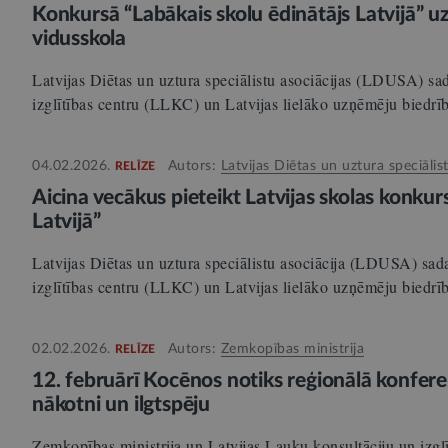
Konkursā “Labākais skolu ēdinātājs Latvijā” uz
vidusskola
Latvijas Diētas un uztura speciālistu asociācijas (LDUSA) sa
izglītības centru (LLKC) un Latvijas lielāko uzņēmēju biedr
04.02.2026.
Autors:
Latvijas Diētas un uztura speciālis
RELĪZE
Aicina vecākus pieteikt Latvijas skolas konku
Latvijā”
Latvijas Diētas un uztura speciālistu asociācija (LDUSA) sad
izglītības centru (LLKC) un Latvijas lielāko uzņēmēju biedr
02.02.2026.
Autors:
Zemkopības ministrija
RELĪZE
12. februārī Kocēnos notiks reģionālā konfere
nākotni un ilgtspēju
Zemkopības ministrija un Latvijas Lauku konsultāciju un izglī