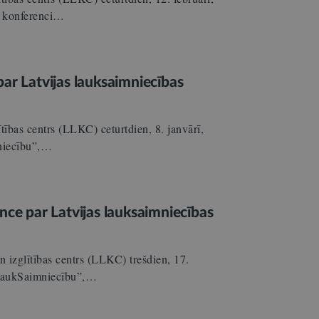
o konferenci…
ar Latvijas lauksaimniecības
tības centrs (LLKC) ceturtdien, 8. janvārī,
mniecību”,…
nce par Latvijas lauksaimniecības
 izglītības centrs (LLKC) trešdien, 17.
u laukSaimniecību”,…