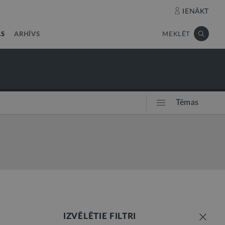
IENĀKT
AS
ARHĪVS
MEKLĒT
Tēmas
IZVĒLĒTIE FILTRI