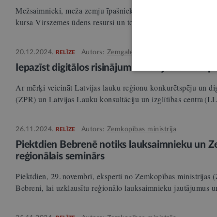
Mežsaimnieki, meža zemju īpašnieki, nozares konsultanti, stud
kursa Virszemes ūdens resursi un to ilgtspējīga apsaimniek
20.12.2024.
Autors:
Zemgales plānošanas reģions
RELĪZE
Iepazīst digitālos risinājumus Vācijas lauku a
Ar mērķi veicināt Latvijas lauku reģionu konkurētspēju un dig
(ZPR) un Latvijas Lauku konsultāciju un izglītības centra (
26.11.2024.
Autors:
Zemkopības ministrija
RELĪZE
Piektdien Bebrenē notiks lauksaimnieku un Z
reģionālais seminārs
Piektdien, 29. novembrī, eksperti no Zemkopības ministrijas
Bebreni, lai uzklausītu reģionālo lauksaimnieku jautājumus 