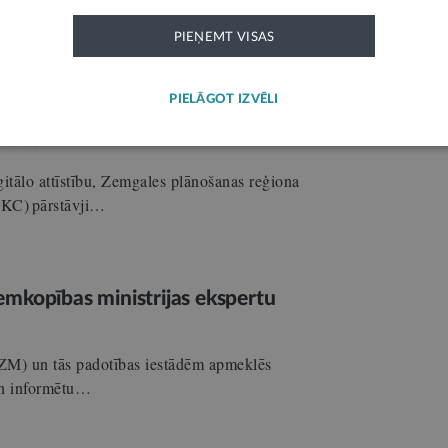
enti un interesenti aicināti apgūt mācību
PIEŅEMT VISAS
ošana…
PIELĀGOT IZVĒLI
pvidos
itālo attīstību, Zemgales plānošanas reģiona
LLKC) pārstāvji…
emkopības ministrijas ekspertu
 (ZM) un tās padotības iestādēm apmeklēs
un informētu…