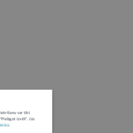
iekrišanu var tikt
Pielāgot izvēli". Jūs
litikā
.