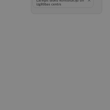
Latvijas lauku konsultāciju un
izglītības centrs