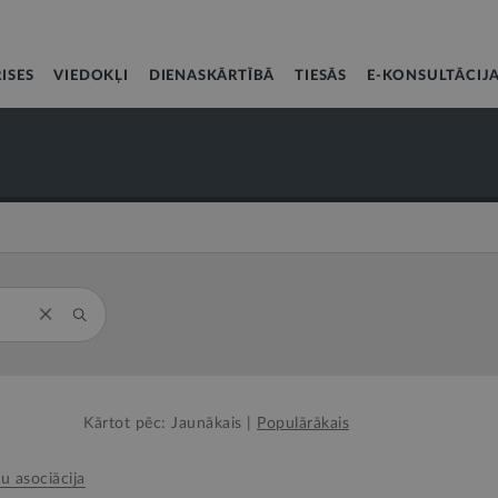
ISES
VIEDOKĻI
DIENASKĀRTĪBĀ
TIESĀS
E-KONSULTĀCIJ
Kārtot pēc:
Jaunākais
|
Populārākais
tu asociācija