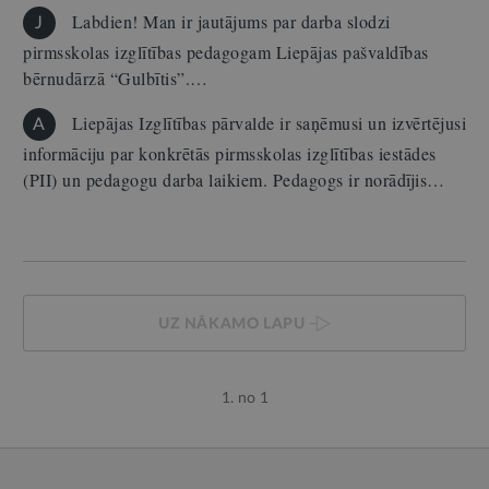
Labdien! Man ir jautājums par darba slodzi
J
pirmsskolas izglītības pedagogam Liepājas pašvaldības
bērnudārzā “Gulbītis”.…
Liepājas Izglītības pārvalde ir saņēmusi un izvērtējusi
A
informāciju par konkrētās pirmsskolas izglītības iestādes
(PII) un pedagogu darba laikiem. Pedagogs ir norādījis…
UZ NĀKAMO LAPU
1. no 1