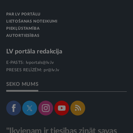
PAR LV PORTĀLU
LIETOŠANAS NOTEIKUMI
PIEKĻŪSTAMĪBA
AUTORTIESĪBAS
LV portāla redakcija
E-PASTS:
lvportals@lv.lv
PRESES RELĪZĒM:
pr@lv.lv
SEKO MUMS
"Ikvienam ir tiesības zināt savas