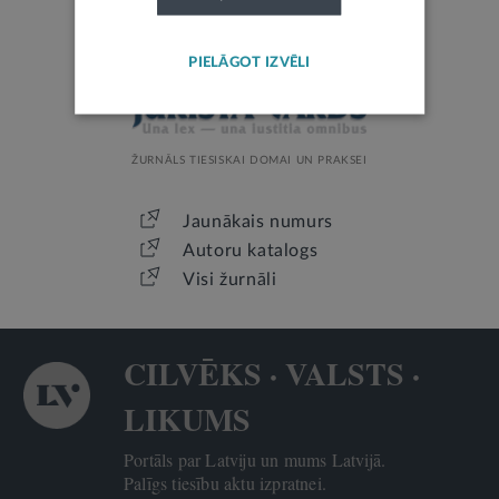
PIELĀGOT IZVĒLI
ŽURNĀLS TIESISKAI DOMAI UN PRAKSEI
Jaunākais numurs
Autoru katalogs
Visi žurnāli
CILVĒKS · VALSTS ·
LIKUMS
Portāls par Latviju un mums Latvijā.
Palīgs tiesību aktu izpratnei.