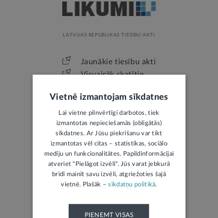
LATVIJAS REPUBLIKAS TIESĪBU AKTI
Jaunākie tiesību akti
Visvairāk skatītie
Visi likumi
Vietnē izmantojam sīkdatnes
Lai vietne pilnvērtīgi darbotos, tiek
izmantotas nepieciešamās (obligātās)
sīkdatnes. Ar Jūsu piekrišanu var tikt
izmantotas vēl citas – statistikas, sociālo
mediju un funkcionalitātes. Papildinformācijai
LATVIJAS REPUBLIKAS OFICIĀLAIS IZDEVUMS
atveriet "Pielāgot izvēli". Jūs varat jebkurā
brīdī mainīt savu izvēli, atgriežoties šajā
vietnē. Plašāk –
sīkdatņu politikā
.
Jaunākais laidiens
Izsoles
Mantojumu ziņas
PIEŅEMT VISAS