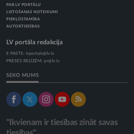
PAR LV PORTĀLU
LIETOŠANAS NOTEIKUMI
PIEKĻŪSTAMĪBA
AUTORTIESĪBAS
LV portāla redakcija
E-PASTS:
lvportals@lv.lv
PRESES RELĪZĒM:
pr@lv.lv
SEKO MUMS
"Ikvienam ir tiesības zināt savas
tiesības"