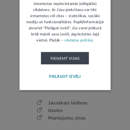
izmantotas nepieciešamās (obligātās)
sīkdatnes. Ar Jūsu piekrišanu var tikt
LATVIJAS REPUBLIKAS TIESĪBU AKTI
izmantotas vēl citas – statistikas, sociālo
mediju un funkcionalitātes. Papildinformācijai
Jaunākie tiesību akti
atveriet "Pielāgot izvēli". Jūs varat jebkurā
brīdī mainīt savu izvēli, atgriežoties šajā
Visvairāk skatītie
vietnē. Plašāk –
sīkdatņu politikā
.
Visi likumi
PIEŅEMT VISAS
PIELĀGOT IZVĒLI
LATVIJAS REPUBLIKAS OFICIĀLAIS IZDEVUMS
Jaunākais laidiens
Izsoles
Mantojumu ziņas