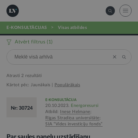
>
E-KONSULTĀCIJAS
visas atbildes
Atvērt filtrus (
1
)
Atrasti
2
rezultāti
Kārtot pēc:
Jaunākais
|
Populārākais
E-KONSULTĀCIJA
20.10.2023.
Energoresursi
Nr: 30724
Atbild:
Inese Helmane
;
Rīgas Stradiņa universitāte
;
SIA “Vides investīciju fonds”
Par saules paneļu uzstādīšanu