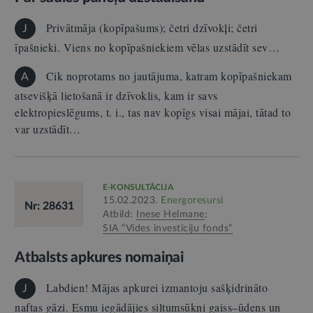
Privātmāja (kopīpašums); četri dzīvokļi; četri
J
īpašnieki. Viens no kopīpašniekiem vēlas uzstādīt sev…
Cik noprotams no jautājuma, katram kopīpašniekam
A
atsevišķā lietošanā ir dzīvoklis, kam ir savs
elektropieslēgums, t. i., tas nav kopīgs visai mājai, tātad to
var uzstādīt…
E-KONSULTĀCIJA
15.02.2023.
Energoresursi
Nr: 28631
Atbild:
Inese Helmane
;
SIA “Vides investīciju fonds”
Atbalsts apkures nomaiņai
Labdien! Mājas apkurei izmantoju sašķidrināto
J
naftas gāzi. Esmu iegādājies siltumsūkni gaiss–ūdens un