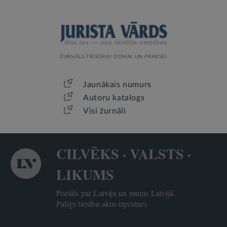
ŽURNĀLS TIESISKAI DOMAI UN PRAKSEI
Jaunākais numurs
Autoru katalogs
Visi žurnāli
CILVĒKS · VALSTS ·
LIKUMS
Portāls par Latviju un mums Latvijā.
Palīgs tiesību aktu izpratnei.