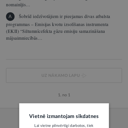
nomainījis…
Šobrīd iedzīvotājiem ir pieejamas divas atbalsta
A
programmas – Emisijas kvotu izsolīšanas instrumenta
(EKII) “Siltumnīcefekta gāzu emisiju samazināšana
mājsaimniecībās…
UZ NĀKAMO LAPU
1. no 1
Vietnē izmantojam sīkdatnes
Lai vietne pilnvērtīgi darbotos, tiek