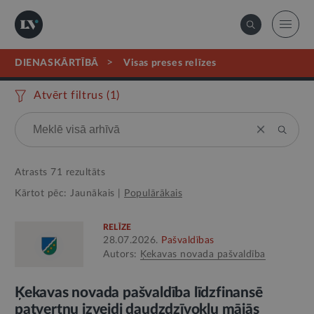
>
DIENASKĀRTĪBĀ
visas preses relīzes
Atvērt filtrus (
1
)
Atrasts
71
rezultāts
Kārtot pēc:
Jaunākais
|
Populārākais
RELĪZE
28.07.2026.
Pašvaldības
Autors:
Ķekavas novada pašvaldība
Ķekavas novada pašvaldība līdzfinansē
patvertņu izveidi daudzdzīvokļu mājās