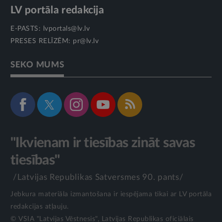
LV portāla redakcija
E-PASTS:
lvportals@lv.lv
PRESES RELĪZĒM:
pr@lv.lv
SEKO MUMS
"Ikvienam ir tiesības zināt savas
tiesības"
/Latvijas Republikas Satversmes 90. pants/
Jebkura materiāla izmantošana ir iespējama tikai ar LV portāla
redakcijas atļauju.
© VSIA "Latvijas Vēstnesis", Latvijas Republikas oficiālais