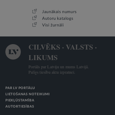
Jaunākais numurs
Autoru katalogs
Visi žurnāli
CILVĒKS · VALSTS ·
LIKUMS
Portāls par Latviju un mums Latvijā.
Palīgs tiesību aktu izpratnei.
PAR LV PORTĀLU
LIETOŠANAS NOTEIKUMI
PIEKĻŪSTAMĪBA
AUTORTIESĪBAS