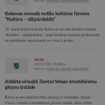
Autors:
Ķekavas novada pašvaldība
Ķekavas novadā notiks kultūras forums
“Kultūra – dižpārdoklis”
26. martā Ķekavā notiks Ķekavas novada kultūras forums
“Kultūra – dižpārdoklis”, kurā kultūras nozares profesionāļi
un pasākumu organizatori no visas Latvijas…
RELĪZE
22.02.2021.
Kultūra
Autors:
Ķekavas novada pašvaldība
Atklāta virtuālā Zentas Veisas krustdūrienu
gleznu izstāde
Ķekavas novadpētniecības muzejs ir izstrādājis Zentas
Veisas virtuālo krustdūrienu gleznu izstādi, kura veltīta