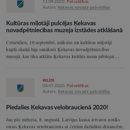
11.09.2020.
Pašvaldības
Autors:
Ķekavas novada pašvaldība
Kultūras mīļotāji pulcējas Ķekavas
novadpētniecības muzeja izstādes atklāšanā
Ceturtdien, 10.septembrī, mākslas un kultūras mīļotāji
kuplā skaitā bija sanākuši Ķekavas novadpētniecības
muzejā, kur tika atklāta Ķekavas kultūra nama jubilejai…
RELĪZE
08.07.2020.
Pašvaldības
Autors:
Ķekavas novada pašvaldība
Piedalies Ķekavas velobraucienā 2020!
Jau pēc mēneša, 8. augustā, Latvijas kausa ietvaros notiks
otrais Ķekavas velobrauciens ar četrām dažādām distancēm,