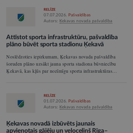
RELĪZE
07.07.2026.
Pašvaldības
Autors:
Ķekavas novada pašvaldība
Attīstot sporta infrastruktūru, pašvaldība
plāno būvēt sporta stadionu Ķekavā
Noslēdzoties iepirkumam, Ķekavas novada pašvaldība
šoruden plāno uzsākt jauna sporta stadiona būvniecību
Ķekavā, kas kļūs par nozīmīgu sporta infrastruktūras…
RELĪZE
01.07.2026.
Pašvaldības
Autors:
Ķekavas novada pašvaldība
Ķekavas novadā izbūvēts jaunais
apvienotais gājēju un veloceliņš Rīga–