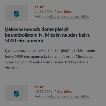
RELĪZE
11.06.2026.
Pašvaldības
Autors:
Ķekavas novada pašvaldība
Ķekavas novada dome piešķir
basketbolistam N. Miezim naudas balvu
5000 eiro apmērā
Ķekavas novada dome šodien, 11. jūnijā, piešķīra naudas
balvu 5000 eiro apmērā ķekavietim Naurim Miezim par
sasniegumiem Pasaules kausa izcīņā 3x3 basketbolā
vīriešiem,…
RELĪZE
15.05.2026.
Pašvaldības
Autors:
Ķekavas novada pašvaldība