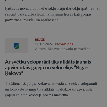
Ķekavas novada daudzdzīvokļu māju dzīvokļu īpašnieki var
saņemt pašvaldības līdzfinansējumu trešās kategorijas
patvertnes izveidei un aprīkošanai…
RELĪZE
13.07.2026.
Pašvaldības
Autors:
Ķekavas novada pašvaldība
Ar svētku veloparādi tiks atklāts jaunais
apvienotais gājēju un veloceliņš “Rīga–
Ķekava”
Trešdien, 15. jūlijā, Ķekavas novadā ar svētku veloparādi
un koncertu svinīgi tiks atklāts noslēdzošais apvienotā
gājēju ceļa un veloceļa posms maršrutā…