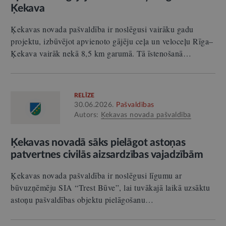
Ķekava
Ķekavas novada pašvaldība ir noslēgusi vairāku gadu
projektu, izbūvējot apvienoto gājēju ceļa un veloceļu Rīga–
Ķekava vairāk nekā 8,5 km garumā. Tā īstenošanā…
RELĪZE
30.06.2026.
Pašvaldības
Autors:
Ķekavas novada pašvaldība
Ķekavas novadā sāks pielāgot astoņas
patvertnes civilās aizsardzības vajadzībām
Ķekavas novada pašvaldība ir noslēgusi līgumu ar
būvuzņēmēju SIA “Trest Būve”, lai tuvākajā laikā uzsāktu
astoņu pašvaldības objektu pielāgošanu…