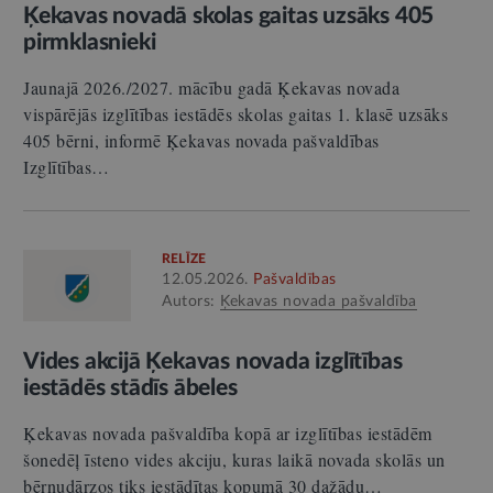
Ķekavas novadā skolas gaitas uzsāks 405
pirmklasnieki
Jaunajā 2026./2027. mācību gadā Ķekavas novada
vispārējās izglītības iestādēs skolas gaitas 1. klasē uzsāks
405 bērni, informē Ķekavas novada pašvaldības
Izglītības…
RELĪZE
12.05.2026.
Pašvaldības
Autors:
Ķekavas novada pašvaldība
Vides akcijā Ķekavas novada izglītības
iestādēs stādīs ābeles
Ķekavas novada pašvaldība kopā ar izglītības iestādēm
šonedēļ īsteno vides akciju, kuras laikā novada skolās un
bērnudārzos tiks iestādītas kopumā 30 dažādu…