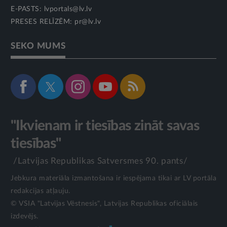
E-PASTS:
lvportals@lv.lv
PRESES RELĪZĒM:
pr@lv.lv
SEKO MUMS
"Ikvienam ir tiesības zināt savas
tiesības"
/Latvijas Republikas Satversmes 90. pants/
Jebkura materiāla izmantošana ir iespējama tikai ar LV portāla
redakcijas atļauju.
© VSIA "Latvijas Vēstnesis", Latvijas Republikas oficiālais
izdevējs.