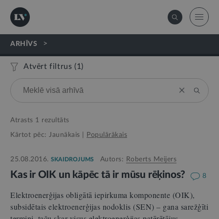
>
ARHĪVS
Atvērt filtrus (
1
)
Atrasts
1
rezultāts
Kārtot pēc:
Jaunākais
|
Populārākais
25.08.2016.
Autors:
Roberts Meijers
SKAIDROJUMS
Kas ir OIK un kāpēc tā ir mūsu rēķinos?
8
Elektroenerģijas obligātā iepirkuma komponente (OIK),
subsidētais elektroenerģijas nodoklis (SEN) – gana sarežģīti
termini, taču skar visus elektroenerģijas patērētājus.…