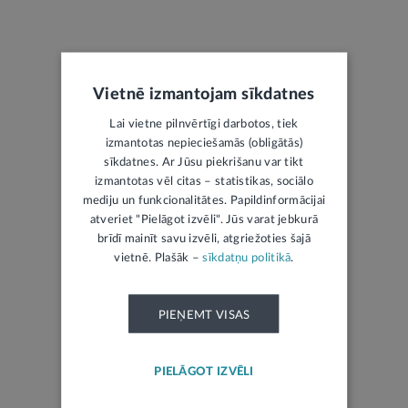
Vietnē izmantojam sīkdatnes
Lai vietne pilnvērtīgi darbotos, tiek
LATVIJAS REPUBLIKAS OFICIĀLAIS IZDEVUMS
izmantotas nepieciešamās (obligātās)
sīkdatnes. Ar Jūsu piekrišanu var tikt
Jaunākais laidiens
izmantotas vēl citas – statistikas, sociālo
Izsoles
mediju un funkcionalitātes. Papildinformācijai
atveriet "Pielāgot izvēli". Jūs varat jebkurā
Mantojumu ziņas
brīdī mainīt savu izvēli, atgriežoties šajā
vietnē. Plašāk –
sīkdatņu politikā
.
PIEŅEMT VISAS
ŽURNĀLS TIESISKAI DOMAI UN PRAKSEI
PIELĀGOT IZVĒLI