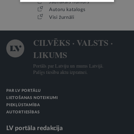
Jaunākais numurs
Autoru katalogs
Visi žurnāli
CILVĒKS · VALSTS ·
LIKUMS
Portāls par Latviju un mums Latvijā.
Palīgs tiesību aktu izpratnei.
PAR LV PORTĀLU
LIETOŠANAS NOTEIKUMI
PIEKĻŪSTAMĪBA
AUTORTIESĪBAS
LV portāla redakcija