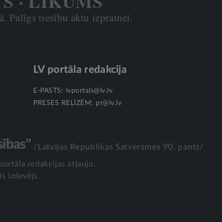
TS · LIKUMS
. Palīgs tiesību aktu izpratnei.
LV portāla redakcija
E-PASTS:
lvportals@lv.lv
PRESES RELĪZĒM:
pr@lv.lv
sības"
/Latvijas Republikas Satversmes 90. pants/
portāla redakcijas atļauju.
is izdevējs.