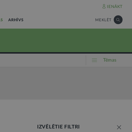
IENĀKT
AS
ARHĪVS
MEKLĒT
Tēmas
IZVĒLĒTIE FILTRI