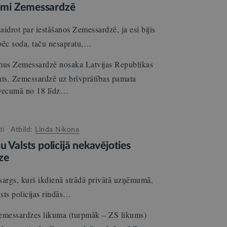
umi Zemessardzē
idrot par iestāšanos Zemessardzē, ja esi bijis
 pēc soda, taču nesapratu,…
us Zemessardzē nosaka Latvijas Republikas
ts. Zemessardzē uz brīvprātības pamata
 vecumā no 18 līdz…
ti
Atbild:
Linda Ņikona
 Valsts policijā nekavējoties
ze
rgs, kurš ikdienā strādā privātā uzņēmumā,
lsts policijas rindās…
emessardzes likuma (turpmāk – ZS likums)