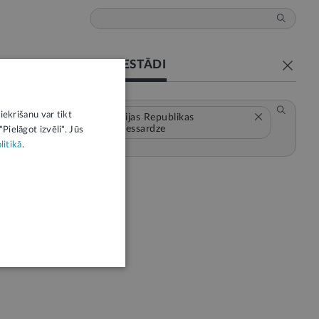
PAR IESTĀDI
iekrišanu var tikt
Latvijas Republikas
Zemessardze
Pielāgot izvēli". Jūs
litikā
.