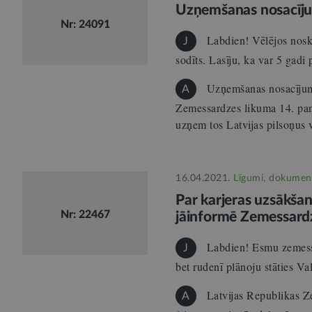
Uzņemšanas nosacīj
Nr: 24091
Labdien! Vēlējos noska
J
sodīts. Lasīju, ka var 5 gadi
Uzņemšanas nosacījum
A
Zemessardzes likuma 14. pan
uzņem tos Latvijas pilsoņus
16.04.2021.
Līgumi, dokumen
Par karjeras uzsākšanu
Nr: 22467
jāinformē Zemessard
Labdien! Esmu zemessa
J
bet rudenī plānoju stāties Va
Latvijas Republikas Z
A