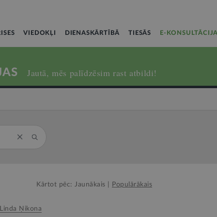
ISES
VIEDOKĻI
DIENASKĀRTĪBĀ
TIESĀS
E-KONSULTĀCIJ
JAS
Jautā, mēs palīdzēsim rast atbildi!
Kārtot pēc:
Jaunākais
|
Populārākais
Linda Ņikona