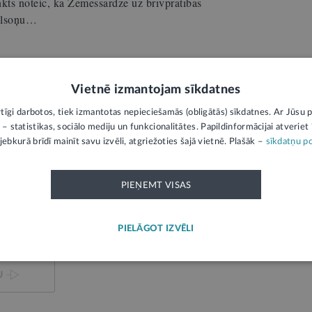
nkts noteic, ka Zemessardzē uz brīvprātības
pilsoņu…
bild:
Latvijas Republikas Zemessardze
Vietnē izmantojam sīkdatnes
as Zemessardzē nepieņem
rtīgi darbotos, tiek izmantotas nepieciešamās (obligātās) sīkdatnes. Ar Jūsu p
īgas rīcības rezultātā tiku tiesāts (un atzīts
 – statistikas, sociālo mediju un funkcionalitātes. Papildinformācijai atveriet "
daļas…
jebkurā brīdī mainīt savu izvēli, atgriežoties šajā vietnē. Plašāk –
sīkdatņu po
Zemessardzes likuma 14.pants „Uzņemšana
PIEŅEMT VISAS
u nevar būt persona, attiecībā uz kuru ir
esas spriedums…
PIELĀGOT IZVĒLI
U