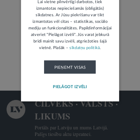
Lai vietne pilnvērtīgi darbotos, tiek
izmantotas nepieciešamās (obligātās)
sīkdatnes. Ar Jūsu piekrišanu var tikt
izmantotas vēl citas – statistikas, sociālo
mediju un funkcionalitātes. Papildinformācijai
atveriet "Pielāgot izvēli". Jūs varat jebkurā
brīdī mainīt savu izvēli, atgriežoties šajā
ŽURNĀLS TIESISKAI DOMAI UN PRAKSEI
vietnē. Plašāk –
sīkdatņu politikā
.
Jaunākais numurs
PIEŅEMT VISAS
Autoru katalogs
Visi žurnāli
PIELĀGOT IZVĒLI
CILVĒKS · VALSTS ·
LIKUMS
Portāls par Latviju un mums Latvijā.
Palīgs tiesību aktu izpratnei.