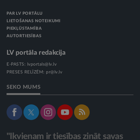
PAR LV PORTĀLU
LIETOŠANAS NOTEIKUMI
PIEKĻŪSTAMĪBA
AUTORTIESĪBAS
LV portāla redakcija
E-PASTS:
lvportals@lv.lv
PRESES RELĪZĒM:
pr@lv.lv
SEKO MUMS
"Ikvienam ir tiesības zināt savas