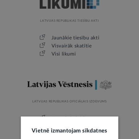
LATVIJAS REPUBLIKAS TIESĪBU AKTI
Jaunākie tiesību akti
Visvairāk skatītie
Visi likumi
LATVIJAS REPUBLIKAS OFICIĀLAIS IZDEVUMS
Jaunākais laidiens
Izsoles
Vietnē izmantojam sīkdatnes
Mantojumu ziņas