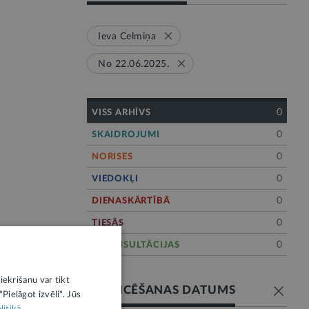
Ieva Celmiņa
No 22.06.2025.
0
VISS ARHĪVS
0
SKAIDROJUMI
0
NORISES
0
VIEDOKĻI
0
DIENASKĀRTĪBĀ
0
TIESĀS
0
E-KONSULTĀCIJAS
iekrišanu var tikt
PUBLICĒŠANAS DATUMS
Pielāgot izvēli". Jūs