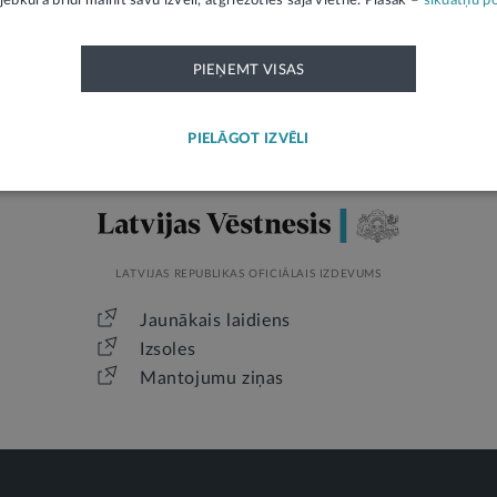
jebkurā brīdī mainīt savu izvēli, atgriežoties šajā vietnē. Plašāk –
sīkdatņu po
PIEŅEMT VISAS
PIELĀGOT IZVĒLI
LATVIJAS REPUBLIKAS OFICIĀLAIS IZDEVUMS
Jaunākais laidiens
Izsoles
Mantojumu ziņas