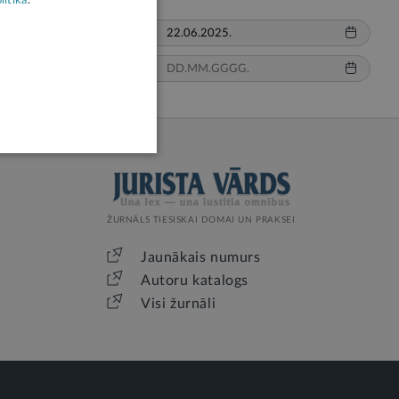
litikā
.
No:
Līdz:
ŽURNĀLS TIESISKAI DOMAI UN PRAKSEI
Jaunākais numurs
Autoru katalogs
Visi žurnāli