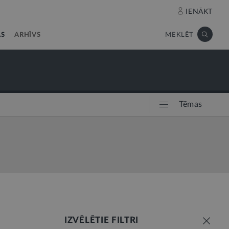
IENĀKT
AS
ARHĪVS
MEKLĒT
Tēmas
IZVĒLĒTIE FILTRI