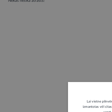
Nekas netika atrasts!
Lai vietne pilnvē
izmantotas vēl citas