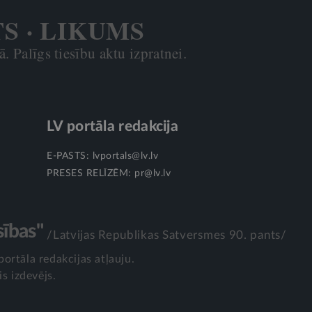
TS · LIKUMS
. Palīgs tiesību aktu izpratnei.
LV portāla redakcija
E-PASTS:
lvportals@lv.lv
PRESES RELĪZĒM:
pr@lv.lv
sības"
/Latvijas Republikas Satversmes 90. pants/
portāla redakcijas atļauju.
is izdevējs.