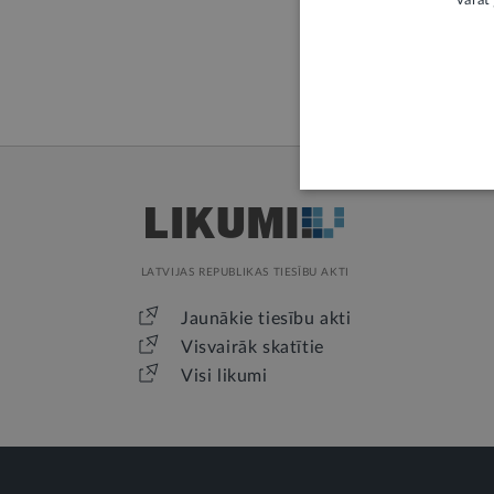
varat 
LATVIJAS REPUBLIKAS TIESĪBU AKTI
Jaunākie tiesību akti
Visvairāk skatītie
Visi likumi