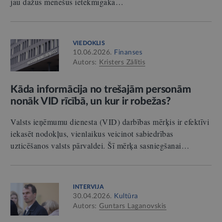
jau dažus mēnešus ietekmīgākā…
VIEDOKLIS
10.06.2026.
Finanses
Autors:
Kristers Zālītis
Kāda informācija no trešajām personām
nonāk VID rīcībā, un kur ir robežas?
Valsts ieņēmumu dienesta (VID) darbības mērķis ir efektīvi
iekasēt nodokļus, vienlaikus veicinot sabiedrības
uzticēšanos valsts pārvaldei. Šī mērķa sasniegšanai…
INTERVIJA
30.04.2026.
Kultūra
Autors:
Guntars Laganovskis