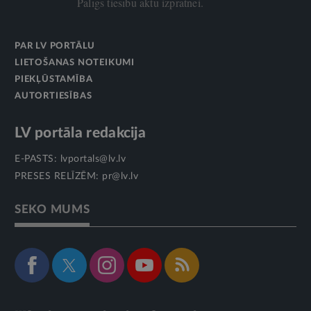
Palīgs tiesību aktu izpratnei.
PAR LV PORTĀLU
LIETOŠANAS NOTEIKUMI
PIEKĻŪSTAMĪBA
AUTORTIESĪBAS
LV portāla redakcija
E-PASTS:
lvportals@lv.lv
PRESES RELĪZĒM:
pr@lv.lv
SEKO MUMS