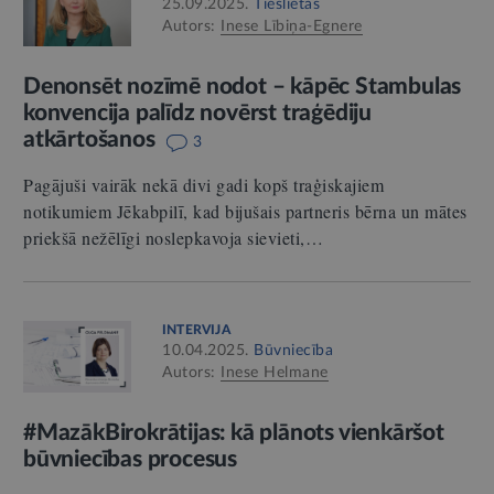
25.09.2025.
Tieslietas
Autors:
Inese Lībiņa-Egnere
Denonsēt nozīmē nodot – kāpēc Stambulas
konvencija palīdz novērst traģēdiju
atkārtošanos
3
Pagājuši vairāk nekā divi gadi kopš traģiskajiem
notikumiem Jēkabpilī, kad bijušais partneris bērna un mātes
priekšā nežēlīgi noslepkavoja sievieti,…
INTERVIJA
10.04.2025.
Būvniecība
Autors:
Inese Helmane
#MazākBirokrātijas: kā plānots vienkāršot
būvniecības procesus