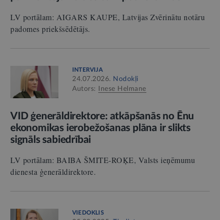
LV portālam: AIGARS KAUPE, Latvijas Zvērinātu notāru
padomes priekšsēdētājs.
INTERVIJA
24.07.2026.
Nodokļi
Autors:
Inese Helmane
VID ģenerāldirektore: atkāpšanās no Ēnu
ekonomikas ierobežošanas plāna ir slikts
signāls sabiedrībai
LV portālam: BAIBA ŠMITE-ROĶE, Valsts ieņēmumu
dienesta ģenerāldirektore.
VIEDOKLIS