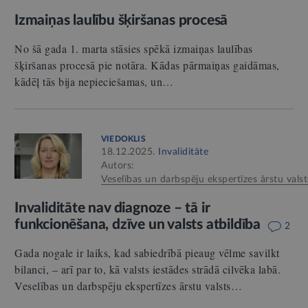
Izmaiņas laulību šķiršanas procesā
No šā gada 1. marta stāsies spēkā izmaiņas laulības
šķiršanas procesā pie notāra. Kādas pārmaiņas gaidāmas,
kādēļ tās bija nepieciešamas, un…
VIEDOKLIS
18.12.2025.
Invaliditāte
Autors:
Veselības un darbspēju ekspertīzes ārstu valst
Invaliditāte nav diagnoze – tā ir
funkcionēšana, dzīve un valsts atbildība
2
Gada nogale ir laiks, kad sabiedrībā pieaug vēlme savilkt
bilanci, – arī par to, kā valsts iestādes strādā cilvēka labā.
Veselības un darbspēju ekspertīzes ārstu valsts…