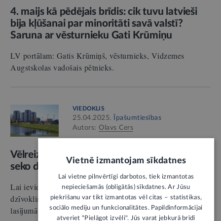
4. maijs kā pēdējais brīdis: cik tuvu latvieši
bija kļūšanai par minoritāti savā valstī?
Saruna ar vēsturnieku Gati Krūmiņu
LV portālam: Gatis Krūmiņš, vēsturnieks, Vidzemes
Augstskolas vadošais pētnieks.
VIEDOKLIS
25.04.2025.
Īpašumtiesības
Autors:
Olavs Cers
Vēlreiz par reālnastu jeb principu “parāds
Vietnē izmantojam sīkdatnes
seko dzīvoklim”
1
Lai vietne pilnvērtīgi darbotos, tiek izmantotas
Lai ieviestu likumisko reālnastu jeb principu “parāds seko
nepieciešamās (obligātās) sīkdatnes. Ar Jūsu
dzīvoklim”, Saeima jau 2024. gada 19. decembrī pirmajā
piekrišanu var tikt izmantotas vēl citas – statistikas,
sociālo mediju un funkcionalitātes. Papildinformācijai
lasījumā konceptuāli atbalstīja grozījumus Dzīvokļa…
atveriet "Pielāgot izvēli". Jūs varat jebkurā brīdī