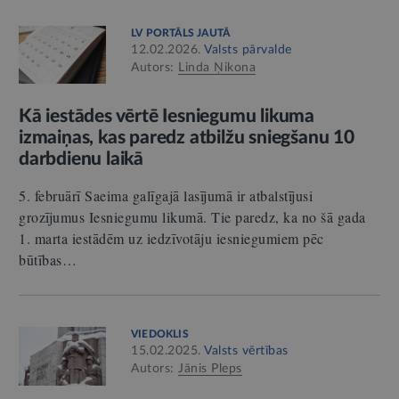
LV PORTĀLS JAUTĀ
12.02.2026.
Valsts pārvalde
Autors:
Linda Ņikona
Kā iestādes vērtē Iesniegumu likuma
izmaiņas, kas paredz atbilžu sniegšanu 10
darbdienu laikā
5. februārī Saeima galīgajā lasījumā ir atbalstījusi
grozījumus Iesniegumu likumā. Tie paredz, ka no šā gada
1. marta iestādēm uz iedzīvotāju iesniegumiem pēc
būtības…
VIEDOKLIS
15.02.2025.
Valsts vērtības
Autors:
Jānis Pleps