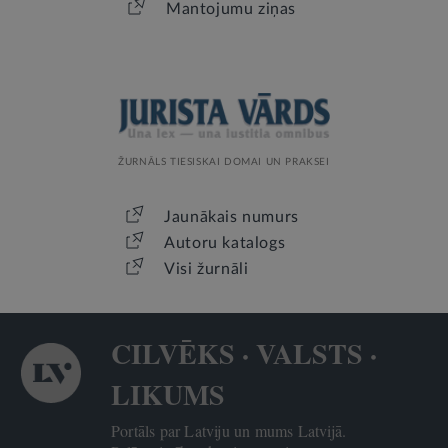
Mantojumu ziņas
ŽURNĀLS TIESISKAI DOMAI UN PRAKSEI
Jaunākais numurs
Autoru katalogs
Visi žurnāli
CILVĒKS · VALSTS ·
LIKUMS
Portāls par Latviju un mums Latvijā.