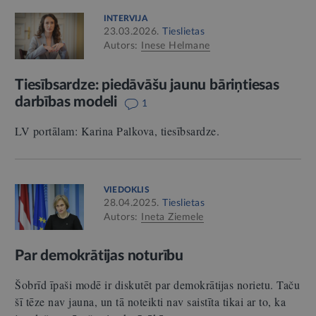
INTERVIJA
23.03.2026.
Tieslietas
Autors:
Inese Helmane
Tiesībsardze: piedāvāšu jaunu bāriņtiesas
darbības modeli
1
LV portālam: Karina Palkova, tiesībsardze.
VIEDOKLIS
28.04.2025.
Tieslietas
Autors:
Ineta Ziemele
Par demokrātijas noturību
Šobrīd īpaši modē ir diskutēt par demokrātijas norietu. Taču
šī tēze nav jauna, un tā noteikti nav saistīta tikai ar to, ka