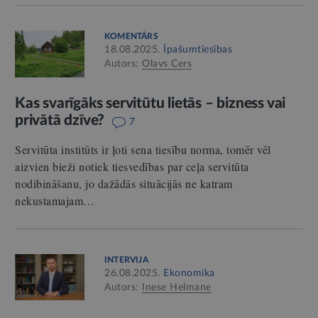
KOMENTĀRS
18.08.2025.
Īpašumtiesības
Autors:
Olavs Cers
Kas svarīgāks servitūtu lietās – bizness vai
privātā dzīve?
7
Servitūta institūts ir ļoti sena tiesību norma, tomēr vēl
aizvien bieži notiek tiesvedības par ceļa servitūta
nodibināšanu, jo dažādās situācijās ne katram
nekustamajam…
INTERVIJA
26.08.2025.
Ekonomika
Autors:
Inese Helmane