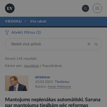
>
VIEDOKĻI
visi raksti
Atvērt filtrus (
1
)
Atrasti
143
rezultāti
Kārtot pēc:
Jaunākais
|
Populārākais
INTERVIJA
10.03.2025.
Tieslietas
Autors:
Inese Helmane
Mantojums nepienākas automātiski. Saruna
par mantojuma tiesībām pēc reformas