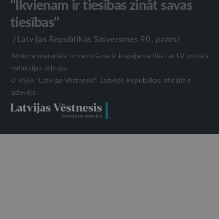
"Ikvienam ir tiesības zināt savas
tiesības"
/Latvijas Republikas Satversmes 90. pants/
Jebkura materiāla izmantošana ir iespējama tikai ar LV portāla
redakcijas atļauju.
© VSIA "Latvijas Vēstnesis", Latvijas Republikas oficiālais
izdevējs.