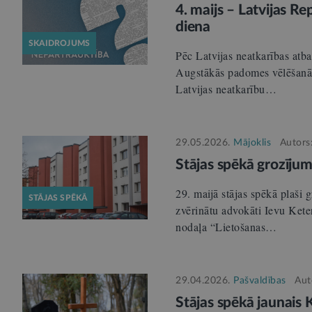
4. maijs – Latvijas R
diena
SKAIDROJUMS
Pēc Latvijas neatkarības atba
Augstākās padomes vēlēšanās
Latvijas neatkarību…
29.05.2026.
Mājoklis
Autors
Stājas spēkā grozīju
29. maijā stājas spēkā plaši
STĀJAS SPĒKĀ
zvērinātu advokāti Ievu Kete
nodaļa “Lietošanas…
29.04.2026.
Pašvaldības
Aut
Stājas spēkā jaunais 