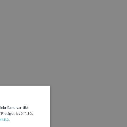
iekrišanu var tikt
Pielāgot izvēli". Jūs
litikā
.