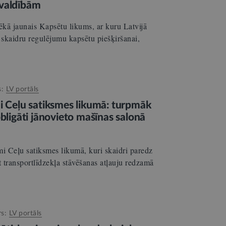
švaldībām
spēkā jaunais Kapsētu likums, ar kuru Latvijā
 skaidru regulējumu kapsētu piešķiršanai,
s:
LV portāls
mi Ceļu satiksmes likumā: turpmāk
obligāti jānovieto mašīnas salonā
umi Ceļu satiksmes likumā, kuri skaidri paredz
 transportlīdzekļa stāvēšanas atļauju redzamā
rs:
LV portāls