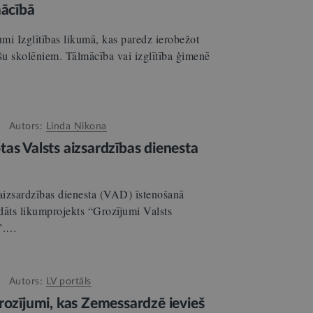
mācībā
umi Izglītības likumā, kas paredz ierobežot
ašu skolēniem. Tālmācība vai izglītība ģimenē
Autors:
Linda Ņikona
as Valsts aizsardzības dienesta
 aizsardzības dienesta (VAD) īstenošanā
ādāts likumprojekts “Grozījumi Valsts
ā”.…
Autors:
LV portāls
rozījumi, kas Zemessardzē ievieš