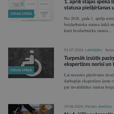
1. aprīlī stājas spēk
statusa piešķiršanas 
STĀJAS SPĒKĀ
No 2026. gada 1. aprīļa note
bezdarbnieka statusa laikā un
kurā bezdarbnieka statuss…
01.07.2026.
Labklājība
Auto
Turpmāk izsūtīs paziņ
ekspertīzes norisi u
STĀJAS SPĒKĀ
Lai nerastos pārrāvums inval
darbspēju ekspertīzes ārstu
par invaliditātes statusa bei
29.06.2026.
Parādu piedziņa