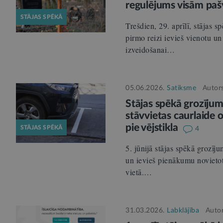
regulējums visām pa
STĀJAS SPĒKĀ
Trešdien, 29. aprīlī, stājas 
pirmo reizi ievieš vienotu un
izveidošanai…
05.06.2026.
Satiksme
Autor
Stājas spēkā grozīju
stāvvietas caurlaide 
pie vējstikla
STĀJAS SPĒKĀ
4
5. jūnijā stājas spēkā grozīj
un ievieš pienākumu novietot
vietā.…
31.03.2026.
Labklājība
Auto