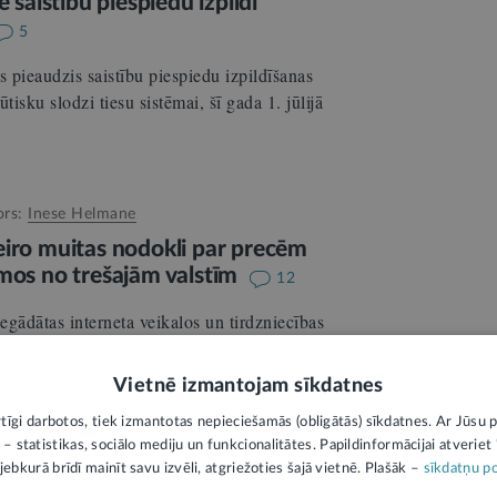
ē saistību piespiedu izpildi
5
s pieaudzis saistību piespiedu izpildīšanas
tisku slodzi tiesu sistēmai, šī gada 1. jūlijā
ors:
Inese Helmane
īs eiro muitas nodokli par precēm
umos no trešajām valstīm
12
iegādātas interneta veikalos un tirdzniecības
ienības, būs jāmaksā muitas nodoklis – trīs
Vietnē izmantojam sīkdatnes
rtīgi darbotos, tiek izmantotas nepieciešamās (obligātās) sīkdatnes. Ar Jūsu p
 – statistikas, sociālo mediju un funkcionalitātes. Papildinformācijai atveriet "
Autors:
Zaida Kalniņa
jebkurā brīdī mainīt savu izvēli, atgriežoties šajā vietnē. Plašāk –
sīkdatņu po
svētku dienā apmaksas regulējuma