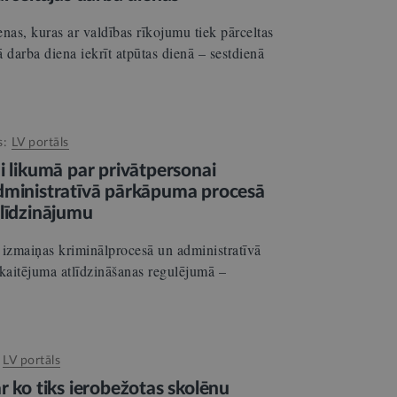
nas, kuras ar valdības rīkojumu tiek pārceltas
ā darba diena iekrīt atpūtas dienā – sestdienā
s:
LV portāls
i likumā par privātpersonai
dministratīvā pārkāpuma procesā
tlīdzinājumu
ā izmaiņas kriminālprocesā un administratīvā
kaitējuma atlīdzināšanas regulējumā –
:
LV portāls
r ko tiks ierobežotas skolēnu