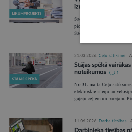
izmaiņas raisa plašu 
LIKUMPROJEKTS
Saeimas Sociālo un darba liet
pie likumprojekta “Grozījumi 
Saeimas…
31.03.2026.
Ceļu satiksme
A
Stājas spēkā vairākas
noteikumos
1
STĀJAS SPĒKĀ
No 31. marta Ceļu satiksmes 
elektroskrejriteņu un velosip
gājēju ceļiem un pārejām. 
11.06.2026.
Darba tiesības
Darbinieka tiesības p