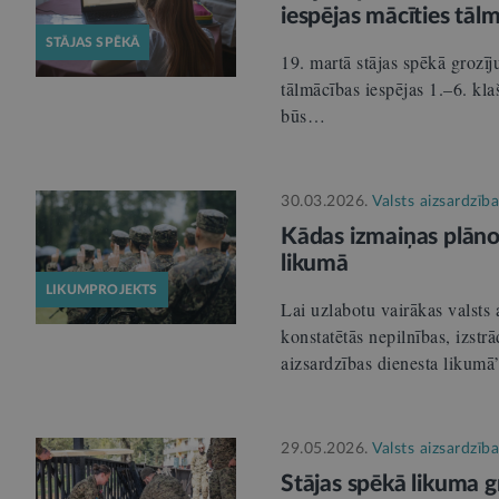
iespējas mācīties tāl
STĀJAS SPĒKĀ
19. martā stājas spēkā grozīj
tālmācības iespējas 1.–6. kl
būs…
30.03.2026.
Valsts aizsardzība
Kādas izmaiņas plānot
likumā
LIKUMPROJEKTS
Lai uzlabotu vairākas valsts
konstatētās nepilnības, izstr
aizsardzības dienesta likum
29.05.2026.
Valsts aizsardzība
Stājas spēkā likuma g