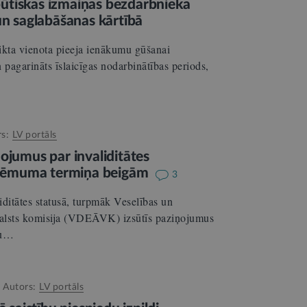
ā būtiskas izmaiņas bezdarbnieka
un saglabāšanas kārtībā
ikta vienota pieeja ienākumu gūšanai
 pagarināts īslaicīgas nodarbinātības periods,
rs:
LV portāls
ojumus par invaliditātes
n lēmuma termiņa beigām
3
iditātes statusā, turpmāk Veselības un
 valsts komisija (VDEĀVK) izsūtīs paziņojumus
gu…
Autors:
LV portāls