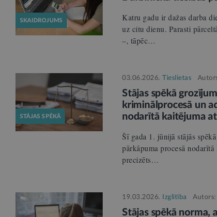
Katru gadu ir dažas darba die
SKAIDROJUMS
uz citu dienu. Parasti pārcelt
–, tāpēc…
03.06.2026.
Tieslietas
Autor
Stājas spēkā grozījum
kriminālprocesā un a
nodarītā kaitējuma a
STĀJAS SPĒKĀ
Šī gada 1. jūnijā stājās spēk
pārkāpuma procesā nodarītā 
precizēts…
19.03.2026.
Izglītība
Autors
Stājas spēkā norma, a