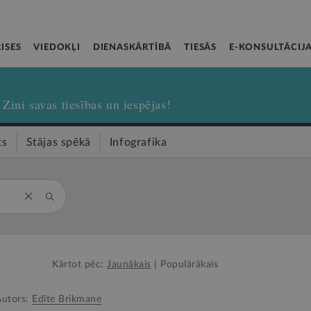
ISES
VIEDOKĻI
DIENASKĀRTĪBĀ
TIESĀS
E-KONSULTĀCIJ
Zini savas tiesības un iespējas!
ts
Stājas spēkā
Infografika
Kārtot pēc:
Jaunākais
|
Populārākais
Autors:
Edīte Brikmane