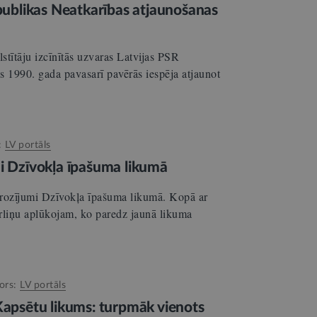
epublikas Neatkarības atjaunošanas
lstītāju izcīnītās uzvaras Latvijas PSR
 1990. gada pavasarī pavērās iespēja atjaunot
:
LV portāls
mi Dzīvokļa īpašuma likumā
 grozījumi Dzīvokļa īpašuma likumā. Kopā ar
rliņu aplūkojam, ko paredz jaunā likuma
ors:
LV portāls
Kapsētu likums: turpmāk vienots