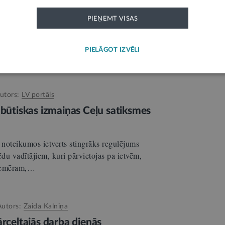
rezonansi
2
PIEŅEMT VISAS
u komisijā jau otro mēnesi norit aktīvs darbs
Darba likumā”, lai to virzītu izskatīšanai
PIELĀGOT IZVĒLI
utors:
LV portāls
 būtiskas izmaiņas Ceļu satiksmes
noteikumos ietverts stingrāks regulējums
ēdu vadītājiem, kuri pārvietojas pa ietvēm,
Piemēram,…
Autors:
Zaida Kalniņa
ārceltajās darba dienās