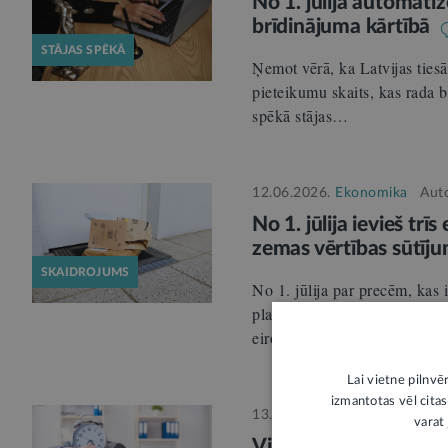
No 1. jūlija automatiz
brīdinājuma kārtībā
STĀJAS SPĒKĀ
Ņemot vērā, ka Latvijas tiesā
pieteikumu skaits, kas rada bū
spēkā stājas…
12.06.2026.
Ekonomika
Aut
No 1. jūlija ievieš tr
zemas vērtības sūtīj
SKAIDROJUMS
No 1. jūlija par precēm, kas 
platformās ārpus Eiropas Sav
eiro par katru preču…
Lai vietne pilnvē
izmantotas vēl citas
13.03.2026.
Darba tiesības
varat 
Virsstundu un darba 