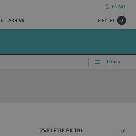
IENĀKT
AS
ARHĪVS
MEKLĒT
Tēmas
IZVĒLĒTIE FILTRI