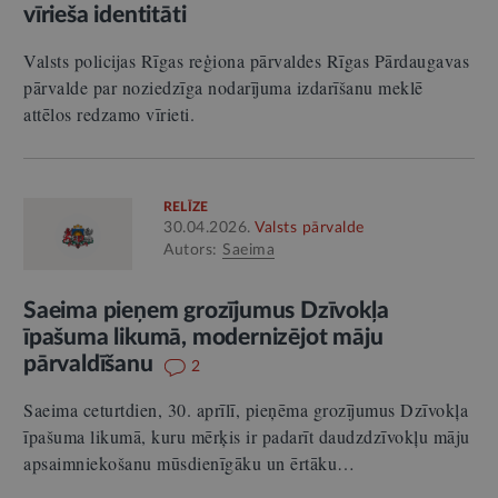
vīrieša identitāti
Valsts policijas Rīgas reģiona pārvaldes Rīgas Pārdaugavas
pārvalde par noziedzīga nodarījuma izdarīšanu meklē
attēlos redzamo vīrieti.
RELĪZE
30.04.2026.
Valsts pārvalde
Autors:
Saeima
Saeima pieņem grozījumus Dzīvokļa
īpašuma likumā, modernizējot māju
pārvaldīšanu
2
Saeima ceturtdien, 30. aprīlī, pieņēma grozījumus Dzīvokļa
īpašuma likumā, kuru mērķis ir padarīt daudzdzīvokļu māju
apsaimniekošanu mūsdienīgāku un ērtāku…