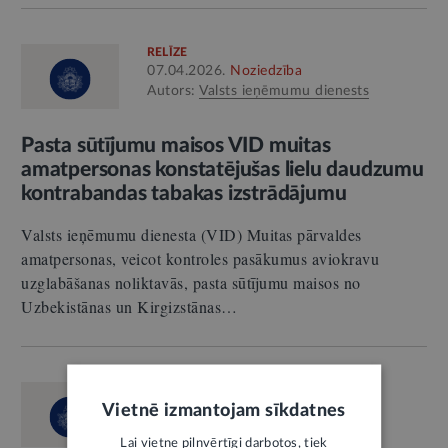
RELĪZE
07.04.2026.
Noziedzība
Autors:
Valsts ieņēmumu dienests
Pasta sūtījumu maisos VID muitas
amatpersonas konstatējušas lielu daudzumu
kontrabandas tabakas izstrādājumu
Valsts ieņēmumu dienesta (VID) Muitas pārvaldes
amatpersonas, veicot kontroles pasākumus aviokravu
uzglabāšanas noliktavās, pasta sūtījumu maisos no
Uzbekistānas un Kirgizstānas…
RELĪZE
Vietnē izmantojam sīkdatnes
20.05.2026.
Nodokļi
Autors:
Valsts ieņēmumu dienests
Lai vietne pilnvērtīgi darbotos, tiek