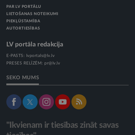
PAR LV PORTĀLU
LIETOŠANAS NOTEIKUMI
PIEKĻŪSTAMĪBA
AUTORTIESĪBAS
LV portāla redakcija
E-PASTS:
lvportals@lv.lv
PRESES RELĪZĒM:
pr@lv.lv
SEKO MUMS
"Ikvienam ir tiesības zināt savas