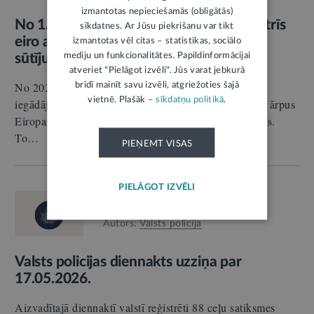
izmantotas nepieciešamās (obligātās)
No 1. jūlija tiks ieviests muitas nodoklis trīs
sīkdatnes. Ar Jūsu piekrišanu var tikt
eiro apmērā par precēm zemas vērtības
izmantotas vēl citas – statistikas, sociālo
mediju un funkcionalitātes. Papildinformācijai
sūtījumos
5
atveriet "Pielāgot izvēli". Jūs varat jebkurā
No 2026. gada 1. jūlija par precēm, kuras iedzīvotāji
brīdī mainīt savu izvēli, atgriežoties šajā
vietnē. Plašāk –
sīkdatņu politikā
.
iegādājas internetveikalos un tirdzniecības platformās ārpus
Eiropas Savienības (ES), būs jāmaksā muitas nodoklis.
To…
PIEŅEMT VISAS
PIELĀGOT IZVĒLI
RELĪZE
18.05.2026.
Ceļu satiksme
Autors:
Valsts policija
Valsts policijas diennakts uzziņa par
17.05.2026.
Aizvadītajā diennaktī valstī reģistrēti 88 ceļu satiksmes