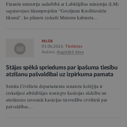
Finanšu ministrija sadarbībā ar Labklājības ministriju (LM)
sagatavojusi likumprojektu “Grozījumi Kredītiestāžu
likumā”, ko plānots izskatīt Ministru kabineta…
RELĪZE
01.06.2026.
Tieslietas
Autors:
Augstākā tiesa
Stājas spēkā spriedums par īpašuma tiesību
atzīšanu pašvaldībai uz izpirkuma pamata
Senāta Civillietu departamenta senatoru kolēģija ir
izskatījusi atbildētājas iesniegto kasācijas sūdzību un
atteikusies ierosināt kasācijas tiesvedību civillietā par
pašvaldības…