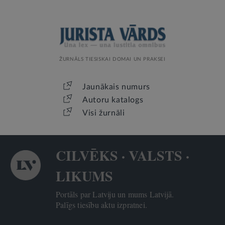
ŽURNĀLS TIESISKAI DOMAI UN PRAKSEI
Jaunākais numurs
Autoru katalogs
Visi žurnāli
CILVĒKS · VALSTS ·
LIKUMS
Portāls par Latviju un mums Latvijā.
Palīgs tiesību aktu izpratnei.