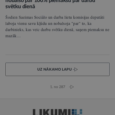
nobalso par 100% piemaksu par darbu
svētku dienā
Šodien Saeimas Sociālo un darba lietu komisijas deputāti
laboja vienu savu kļūdu un nobalsoja "par" to, ka
darbinieks, kas veic darbu svētku dienā, saņem piemaksu ne
mazāk…
UZ NĀKAMO LAPU
1. no 287