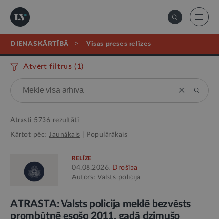
>
DIENASKĀRTĪBĀ
visas preses relīzes
Atvērt filtrus (
1
)
Atrasti
5736
rezultāti
Kārtot pēc:
Jaunākais
|
Populārākais
RELĪZE
04.08.2026.
Drošība
Autors:
Valsts policija
ATRASTA: Valsts policija meklē bezvēsts
prombūtnē esošo 2011. gadā dzimušo