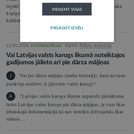
regulē valsts un sadraudzes tiesiskās attiecības un nosaka
PIEŅEMT VISAS
kopīgos uzdevumus sociālajā, tiesiskajā, izglītības un
kultūras…
PIELĀGOT IZVĒLI
12.05.2026.
Atbild:
Ārlietu ministrija
E-KONSULTĀCIJA
Vai Latvijas valsts karogs likumā noteiktajos
gadījumos jālieto arī pie dārza mājiņas
Vai pie dārza mājiņas (lauku teritorijā), kurā neviens
J
pastāvīgi nedzīvo, ir jāizvieto valsts karogs?
“Latvijas valsts karoga likums neparedz pienākumu
A
lietot Latvijas valsts karogu pie dārza mājiņas, ja vien ēkas
tehniskajā dokumentācijā tai nav noteikts dzīvojamās ēkas
statuss.…