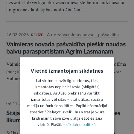
uzsvērta līdzvērtīga abu vecāku iesaiste bērnu audzināšanā
un ģimenes labklājības nodrošināšanā.…
26.03.2026.
Autors:
Valmieras novada pašvaldība
RELĪZE
Valmieras novada pašvaldība piešķir naudas
balvu parasportistam Agrim Lasmanam
Valmieras novada pašvaldības dome 26. marta sēdē nolēma
piešķirt 5000 eiro naudas balvu pirms nodokļu nomaksas
Vietnē izmantojam sīkdatnes
Valmieras novadu pārstāvošajam parasportistam…
Lai vietne pilnvērtīgi darbotos, tiek
izmantotas nepieciešamās (obligātās)
sīkdatnes. Ar Jūsu piekrišanu var tikt
izmantotas vēl citas – statistikas, sociālo
06.11.2025.
Autors:
LV portāls
STĀJAS SPĒKĀ
mediju un funkcionalitātes. Papildinformācijai
Stājas spēkā Latvijas Dievturu sadraudzes
atveriet "Pielāgot izvēli". Jūs varat jebkurā
brīdī mainīt savu izvēli, atgriežoties šajā
likums
1
vietnē. Plašāk –
sīkdatņu politikā
.
Stājas spēkā Latvijas Dievturu sadraudzes likums, kas