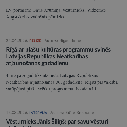
LV portālam: Gatis Krūmiņš, vēsturnieks, Vidzemes
Augstskolas vadošais pētnieks.
24.04.2026.
Autors:
Rīgas dome
RELĪZE
Rīgā ar plašu kultūras programmu svinēs
Latvijas Republikas Neatkarības
atjaunošanas gadadienu
4. maijā šogad tiks atzīmēta Latvijas Republikas
Neatkarības atjaunošanas 36. gadadiena. Rīgas pašvaldība
sarūpējusi plašu svētku programmu, ko aicināti…
13.03.2026.
Autors:
Edīte Brikmane
INTERVIJA
Vēsturnieks Jānis Šiliņš: par savu vēsturi