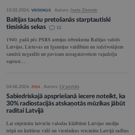
10.02.2026.
Autors:
Ineta Ziemele
VIEDOKLIS
Baltijas tautu pretošanās starptautiski
tiesiskās sekas
12
1940. gadā pēc PSRS armijas iebrukuma Baltijas valstīs
Latvijas, Lietuvas un Igaunijas valdībām un iedzīvotājiem
samērā negaidīti un pavisam nesagatavotiem vajadzēja
saprast,…
04.06.2026.
Autors:
LV portāls
ZIŅA
Sabiedriskajā apspriešanā iecere noteikt, ka
30% radiostacijās atskaņotās mūzikas jābūt
radītai Latvijā
Lai stiprinātu latviešu valodas klātbūtni Latvijas mediju
telpā un kultūras vidē un vienlaikus veicinātu Latvijā radītas