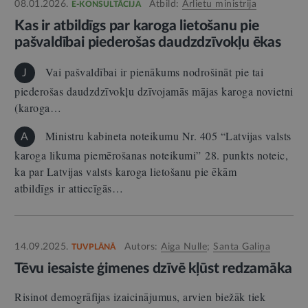
08.01.2026.
Atbild:
Ārlietu ministrija
E-KONSULTĀCIJA
Kas ir atbildīgs par karoga lietošanu pie
pašvaldībai piederošas daudzdzīvokļu ēkas
Vai pašvaldībai ir pienākums nodrošināt pie tai
J
piederošas daudzdzīvokļu dzīvojamās mājas karoga novietni
(karoga…
Ministru kabineta noteikumu Nr. 405 “Latvijas valsts
A
karoga likuma piemērošanas noteikumi” 28. punkts noteic,
ka par Latvijas valsts karoga lietošanu pie ēkām
atbildīgs ir attiecīgās…
14.09.2025.
Autors:
Aiga Nulle
;
Santa Galiņa
TUVPLĀNĀ
Tēvu iesaiste ģimenes dzīvē kļūst redzamāka
Risinot demogrāfijas izaicinājumus, arvien biežāk tiek