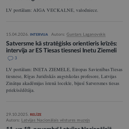
LV portālam: AIGA VECKALNE, valodniece.
15.04.2026.
Autors:
Guntars Laganovskis
INTERVIJA
Satversme kā stratēģisks orientieris krīzēs:
intervija ar ES Tiesas tiesnesi Inetu Ziemeli
3
LV portālam: INETA ZIEMELE, Eiropas Savienības Tiesas
tiesnese, Rīgas Juridiskās augstskolas profesore, Latvijas
Zinātņu akadēmijas īstenā locekle, bijusī Satversmes tiesas
priekšsēdētāja.
29.10.2025.
RELĪZE
Autors:
Latvijas Nacionālais vēstures muzejs