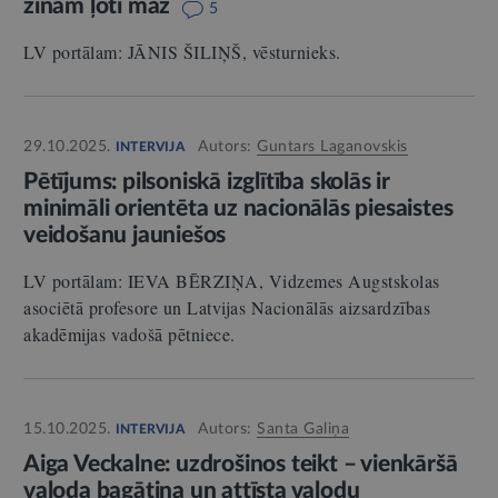
zinām ļoti maz
5
LV portālam: JĀNIS ŠILIŅŠ, vēsturnieks.
29.10.2025.
Autors:
Guntars Laganovskis
INTERVIJA
Pētījums: pilsoniskā izglītība skolās ir
minimāli orientēta uz nacionālās piesaistes
veidošanu jauniešos
LV portālam: IEVA BĒRZIŅA, Vidzemes Augstskolas
asociētā profesore un Latvijas Nacionālās aizsardzības
akadēmijas vadošā pētniece.
15.10.2025.
Autors:
Santa Galiņa
INTERVIJA
Aiga Veckalne: uzdrošinos teikt – vienkāršā
valoda bagātina un attīsta valodu