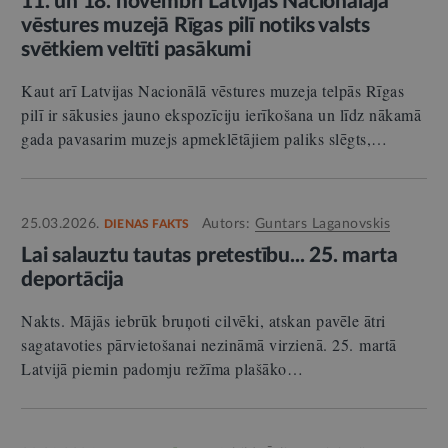
11. un 18. novembrī Latvijas Nacionālajā
vēstures muzejā Rīgas pilī notiks valsts
svētkiem veltīti pasākumi
Kaut arī Latvijas Nacionālā vēstures muzeja telpās Rīgas
pilī ir sākusies jauno ekspozīciju ierīkošana un līdz nākamā
gada pavasarim muzejs apmeklētājiem paliks slēgts,…
25.03.2026.
Autors:
Guntars Laganovskis
DIENAS FAKTS
Lai salauztu tautas pretestību... 25. marta
deportācija
Nakts. Mājās iebrūk bruņoti cilvēki, atskan pavēle ātri
sagatavoties pārvietošanai nezināmā virzienā. 25. martā
Latvijā piemin padomju režīma plašāko…