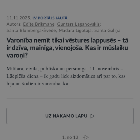
11.11.2025.
LV PORTĀLS JAUTĀ
Autors:
Edīte Brikmane
;
Guntars Laganovskis
;
Santa Blumberga-Švēde
;
Madara Līgotāja
;
Santa Galiņa
Varonība nemīt tikai vēstures lappusēs – tā
ir dzīva, mainīga, vienojoša. Kas ir mūslaiku
varoņi?
Militāra, civila, publiska un personīga. 11. novembris –
Lāčplēša diena – ik gadu liek aizdomāties arī par to, kas
bija un šodien ir varonība, kā…
UZ NĀKAMO LAPU
1. no 13