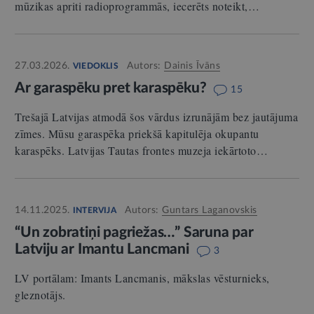
mūzikas apriti radioprogrammās, iecerēts noteikt,…
27.03.2026.
Autors:
Dainis Īvāns
VIEDOKLIS
Ar garaspēku pret karaspēku?
15
Trešajā Latvijas atmodā šos vārdus izrunājām bez jautājuma
zīmes. Mūsu garaspēka priekšā kapitulēja okupantu
karaspēks. Latvijas Tautas frontes muzeja iekārtoto…
14.11.2025.
Autors:
Guntars Laganovskis
INTERVIJA
“Un zobratiņi pagriežas…” Saruna par
Latviju ar Imantu Lancmani
3
LV portālam: Imants Lancmanis, mākslas vēsturnieks,
gleznotājs.