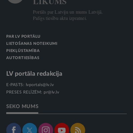
LIKUMS
Portāls par Latviju un mums Latvijā.
Palīgs tiesību aktu izpratnei.
PAR LV PORTĀLU
LIETOŠANAS NOTEIKUMI
PIEKĻŪSTAMĪBA
AUTORTIESĪBAS
LV portāla redakcija
E-PASTS:
lvportals@lv.lv
PRESES RELĪZĒM:
pr@lv.lv
SEKO MUMS