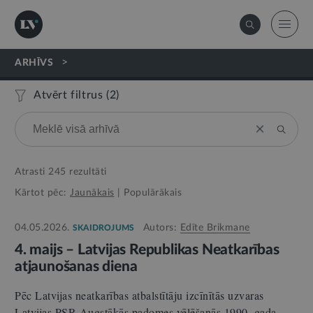
>
ARHĪVS
Atvērt filtrus (
2
)
Atrasti
245
rezultāti
Kārtot pēc:
Jaunākais
|
Populārākais
04.05.2026.
Autors:
Edīte Brikmane
SKAIDROJUMS
4. maijs – Latvijas Republikas Neatkarības
atjaunošanas diena
Pēc Latvijas neatkarības atbalstītāju izcīnītās uzvaras
Latvijas PSR Augstākās padomes vēlēšanās 1990. gada