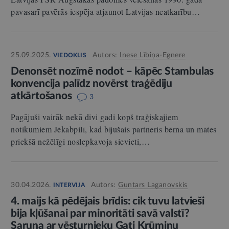
pavasarī pavērās iespēja atjaunot Latvijas neatkarību…
25.09.2025.
Autors:
Inese Lībiņa-Egnere
VIEDOKLIS
Denonsēt nozīmē nodot – kāpēc Stambulas
konvencija palīdz novērst traģēdiju
atkārtošanos
3
Pagājuši vairāk nekā divi gadi kopš traģiskajiem
notikumiem Jēkabpilī, kad bijušais partneris bērna un mātes
priekšā nežēlīgi noslepkavoja sievieti,…
30.04.2026.
Autors:
Guntars Laganovskis
INTERVIJA
4. maijs kā pēdējais brīdis: cik tuvu latvieši
bija kļūšanai par minoritāti savā valstī?
Saruna ar vēsturnieku Gati Krūmiņu