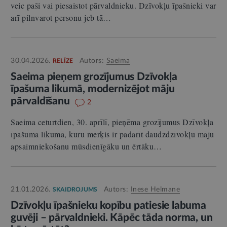
veic paši vai piesaistot pārvaldnieku. Dzīvokļu īpašnieki var
arī pilnvarot personu jeb tā…
30.04.2026.
Autors:
Saeima
RELĪZE
Saeima pieņem grozījumus Dzīvokļa
īpašuma likumā, modernizējot māju
pārvaldīšanu
2
Saeima ceturtdien, 30. aprīlī, pieņēma grozījumus Dzīvokļa
īpašuma likumā, kuru mērķis ir padarīt daudzdzīvokļu māju
apsaimniekošanu mūsdienīgāku un ērtāku…
21.01.2026.
Autors:
Inese Helmane
SKAIDROJUMS
Dzīvokļu īpašnieku kopību patiesie labuma
guvēji – pārvaldnieki. Kāpēc tāda norma, un