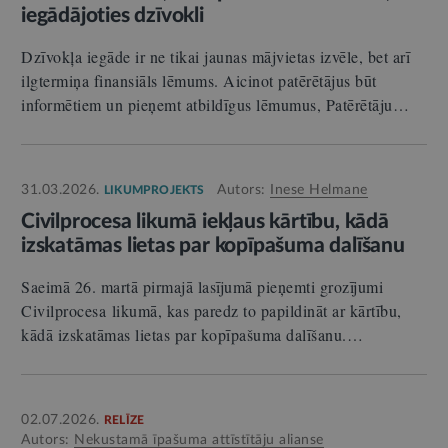
iegādājoties dzīvokli
Dzīvokļa iegāde ir ne tikai jaunas mājvietas izvēle, bet arī
ilgtermiņa finansiāls lēmums. Aicinot patērētājus būt
informētiem un pieņemt atbildīgus lēmumus, Patērētāju…
31.03.2026.
Autors:
Inese Helmane
LIKUMPROJEKTS
Civilprocesa likumā iekļaus kārtību, kādā
izskatāmas lietas par kopīpašuma dalīšanu
Saeimā 26. martā pirmajā lasījumā pieņemti grozījumi
Civilprocesa likumā, kas paredz to papildināt ar kārtību,
kādā izskatāmas lietas par kopīpašuma dalīšanu.…
02.07.2026.
RELĪZE
Autors:
Nekustamā īpašuma attīstītāju alianse