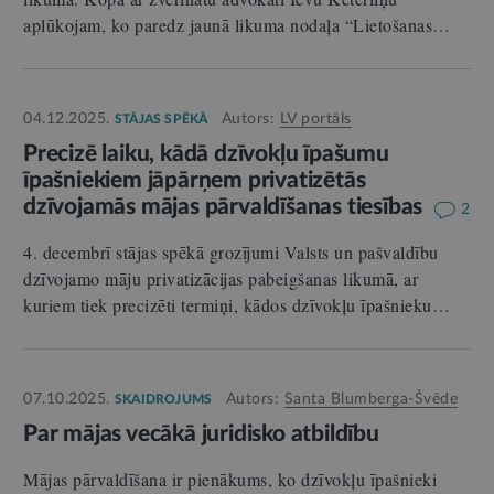
aplūkojam, ko paredz jaunā likuma nodaļa “Lietošanas…
04.12.2025.
Autors:
LV portāls
STĀJAS SPĒKĀ
Precizē laiku, kādā dzīvokļu īpašumu
īpašniekiem jāpārņem privatizētās
dzīvojamās mājas pārvaldīšanas tiesības
2
4. decembrī stājas spēkā grozījumi Valsts un pašvaldību
dzīvojamo māju privatizācijas pabeigšanas likumā, ar
kuriem tiek precizēti termiņi, kādos dzīvokļu īpašnieku…
07.10.2025.
Autors:
Santa Blumberga-Švēde
SKAIDROJUMS
Par mājas vecākā juridisko atbildību
Mājas pārvaldīšana ir pienākums, ko dzīvokļu īpašnieki