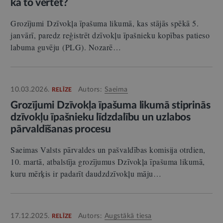
kā to vērtēt?
Grozījumi Dzīvokļa īpašuma likumā, kas stājās spēkā 5.
janvārī, paredz reģistrēt dzīvokļu īpašnieku kopības patieso
labuma guvēju (PLG). Nozarē…
10.03.2026.
Autors:
Saeima
RELĪZE
Grozījumi Dzīvokļa īpašuma likumā stiprinās
dzīvokļu īpašnieku līdzdalību un uzlabos
pārvaldīšanas procesu
Saeimas Valsts pārvaldes un pašvaldības komisija otrdien,
10. martā, atbalstīja grozījumus Dzīvokļa īpašuma likumā,
kuru mērķis ir padarīt daudzdzīvokļu māju…
17.12.2025.
Autors:
Augstākā tiesa
RELĪZE