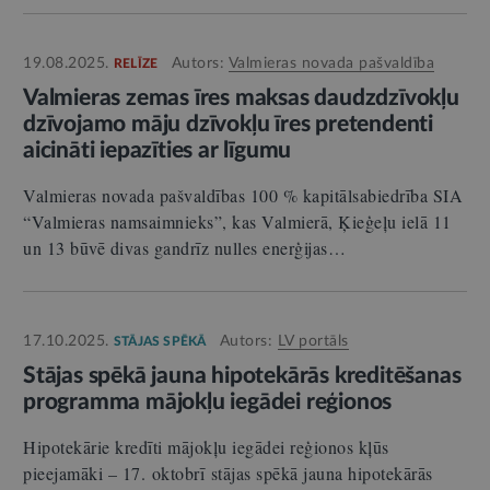
19.08.2025.
Autors:
Valmieras novada pašvaldība
RELĪZE
Valmieras zemas īres maksas daudzdzīvokļu
dzīvojamo māju dzīvokļu īres pretendenti
aicināti iepazīties ar līgumu
Valmieras novada pašvaldības 100 % kapitālsabiedrība SIA
“Valmieras namsaimnieks”, kas Valmierā, Ķieģeļu ielā 11
un 13 būvē divas gandrīz nulles enerģijas…
17.10.2025.
Autors:
LV portāls
STĀJAS SPĒKĀ
Stājas spēkā jauna hipotekārās kreditēšanas
programma mājokļu iegādei reģionos
Hipotekārie kredīti mājokļu iegādei reģionos kļūs
pieejamāki – 17. oktobrī stājas spēkā jauna hipotekārās