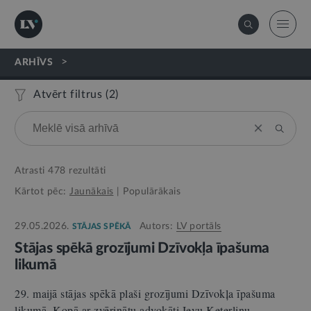
>
ARHĪVS
Atvērt filtrus (
2
)
Atrasti
478
rezultāti
Kārtot pēc:
Jaunākais
|
Populārākais
29.05.2026.
Autors:
LV portāls
STĀJAS SPĒKĀ
Stājas spēkā grozījumi Dzīvokļa īpašuma
likumā
29. maijā stājas spēkā plaši grozījumi Dzīvokļa īpašuma
likumā. Kopā ar zvērinātu advokāti Ievu Keterliņu