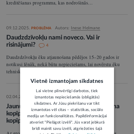
kreditēšanas programma, kas nodrošinās…
09.12.2025.
Autors:
Inese Helmane
PROBLĒMA
Daudzdzīvokļu nami noveco. Vai ir
risinājumi?
4
Daudzdzīvokļu ēku atjaunošana pēdējos 15–20 gados ir
notikusi lēnāk, nekā būtu nepieciešams, lai novērstu ēku
tehniskā stāvokļa pasliktināšanos,…
Vietnē izmantojam sīkdatnes
Lai vietne pilnvērtīgi darbotos, tiek
02.04.2026.
Autors:
LV portāls
STĀJAS SPĒKĀ
izmantotas nepieciešamās (obligātās)
sīkdatnes. Ar Jūsu piekrišanu var tikt
Jaunu elektronisko sakaru tīklu ierīkošana
izmantotas vēl citas – statistikas, sociālo
kopīpašumā nebūs jāsaskaņo ar visiem
mediju un funkcionalitātes. Papildinformācijai
kopīpašniekiem
2
atveriet "Pielāgot izvēli". Jūs varat jebkurā
brīdī mainīt savu izvēli, atgriežoties šajā
Ar grozījumiem Elektronisko sakaru likumā, kas stājas