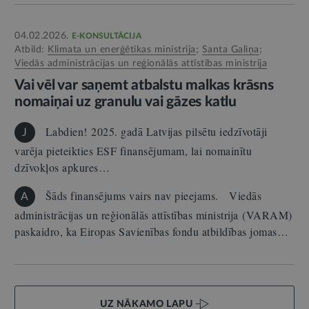
04.02.2026.
E-KONSULTĀCIJA
Atbild:
Klimata un enerģētikas ministrija
;
Santa Galiņa
;
Viedās administrācijas un reģionālās attīstības ministrija
Vai vēl var saņemt atbalstu malkas krāsns
nomaiņai uz granulu vai gāzes katlu
Labdien! 2025. gadā Latvijas pilsētu iedzīvotāji
J
varēja pieteikties ESF finansējumam, lai nomainītu
dzīvokļos apkures…
Šāds finansējums vairs nav pieejams. Viedās
A
administrācijas un reģionālās attīstības ministrija (VARAM)
paskaidro, ka Eiropas Savienības fondu atbildības jomas…
UZ NĀKAMO LAPU