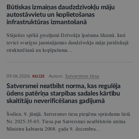
Būtiskas izmaiņas daudzdzīvokļu māju
autostāvvietu un koplietošanas
infrastruktūras izmantošanā
Stājušies spēkā grozījumi Dzīvokļu īpašuma likumā, kuri
ievieš svarīgus jauninājumus daudzīvokļu māju juridiskajā
strukturēšanā un kopīpašuma…
09.06.2026.
Autors:
Satversmes tiesa
RELĪZE
Satversmei neatbilst norma, kas regulēja
ūdens patēriņa starpības sadales kārtību
skaitītāju neverificēšanas gadījumā
Šodien, 9. jūnijā, Satversmes tiesa pieņēma spriedumu lietā
Nr. 2025-35-03. Tiesa par Satversmei neatbilstošu atzina
Ministru kabineta 2008. gada 9. decembra…