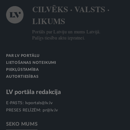
CILVĒKS · VALSTS ·
LIKUMS
Portāls par Latviju un mums Latvijā.
Palīgs tiesību aktu izpratnei.
PAR LV PORTĀLU
LIETOŠANAS NOTEIKUMI
PIEKĻŪSTAMĪBA
AUTORTIESĪBAS
LV portāla redakcija
E-PASTS:
lvportals@lv.lv
PRESES RELĪZĒM:
pr@lv.lv
SEKO MUMS