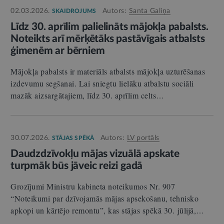
02.03.2026.
Autors:
Santa Galiņa
SKAIDROJUMS
Līdz 30. aprīlim palielināts mājokļa pabalsts.
Noteikts arī mērķētāks pastāvīgais atbalsts
ģimenēm ar bērniem
Mājokļa pabalsts ir materiāls atbalsts mājokļa uzturēšanas
izdevumu segšanai. Lai sniegtu lielāku atbalstu sociāli
mazāk aizsargātajiem, līdz 30. aprīlim celts…
30.07.2026.
Autors:
LV portāls
STĀJAS SPĒKĀ
Daudzdzīvokļu mājas vizuālā apskate
turpmāk būs jāveic reizi gadā
Grozījumi Ministru kabineta noteikumos Nr. 907
“Noteikumi par dzīvojamās mājas apsekošanu, tehnisko
apkopi un kārtējo remontu”, kas stājas spēkā 30. jūlijā,…