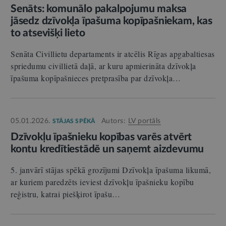
Senāts: komunālo pakalpojumu maksa
jāsedz dzīvokļa īpašuma kopīpašniekam, kas
to atsevišķi lieto
Senāta Civillietu departaments ir atcēlis Rīgas apgabaltiesas
spriedumu civillietā daļā, ar kuru apmierināta dzīvokļa
īpašuma kopīpašnieces pretprasība par dzīvokļa…
05.01.2026.
Autors:
LV portāls
STĀJAS SPĒKĀ
Dzīvokļu īpašnieku kopības varēs atvērt
kontu kredītiestādē un saņemt aizdevumu
5. janvārī stājas spēkā grozījumi Dzīvokļa īpašuma likumā,
ar kuriem paredzēts ieviest dzīvokļu īpašnieku kopību
reģistru, katrai piešķirot īpašu…