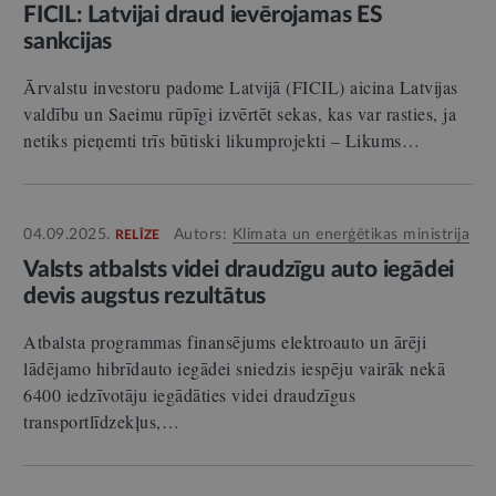
FICIL: Latvijai draud ievērojamas ES
sankcijas
Ārvalstu investoru padome Latvijā (FICIL) aicina Latvijas
valdību un Saeimu rūpīgi izvērtēt sekas, kas var rasties, ja
netiks pieņemti trīs būtiski likumprojekti – Likums…
04.09.2025.
Autors:
Klimata un enerģētikas ministrija
RELĪZE
Valsts atbalsts videi draudzīgu auto iegādei
devis augstus rezultātus
Atbalsta programmas finansējums elektroauto un ārēji
lādējamo hibrīdauto iegādei sniedzis iespēju vairāk nekā
6400 iedzīvotāju iegādāties videi draudzīgus
transportlīdzekļus,…