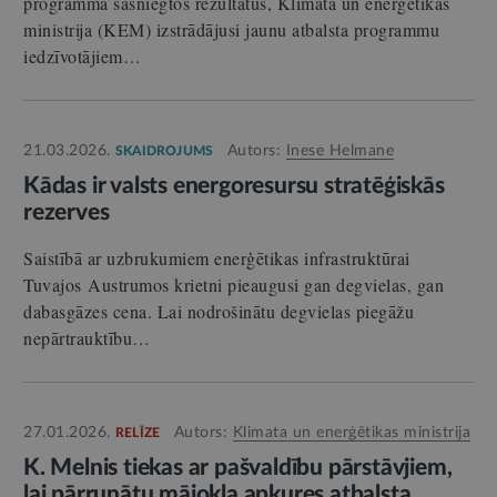
programmā sasniegtos rezultātus, Klimata un enerģētikas
ministrija (KEM) izstrādājusi jaunu atbalsta programmu
iedzīvotājiem…
21.03.2026.
Autors:
Inese Helmane
SKAIDROJUMS
Kādas ir valsts energoresursu stratēģiskās
rezerves
Saistībā ar uzbrukumiem enerģētikas infrastruktūrai
Tuvajos Austrumos krietni pieaugusi gan degvielas, gan
dabasgāzes cena. Lai nodrošinātu degvielas piegāžu
nepārtrauktību…
27.01.2026.
Autors:
Klimata un enerģētikas ministrija
RELĪZE
K. Melnis tiekas ar pašvaldību pārstāvjiem,
lai pārrunātu mājokļa apkures atbalsta