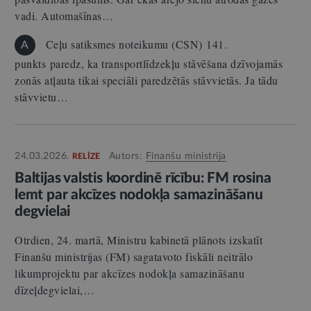
vadi. Automašīnas…
Ceļu satiksmes noteikumu (CSN) 141.
A
punkts paredz, ka transportlīdzekļu stāvēšana dzīvojamās
zonās atļauta tikai speciāli paredzētās stāvvietās. Ja tādu
stāvvietu…
24.03.2026.
Autors:
Finanšu ministrija
RELĪZE
Baltijas valstis koordinē rīcību: FM rosina
lemt par akcīzes nodokļa samazināšanu
degvielai
Otrdien, 24. martā, Ministru kabinetā plānots izskatīt
Finanšu ministrijas (FM) sagatavoto fiskāli neitrālo
likumprojektu par akcīzes nodokļa samazināšanu
dīzeļdegvielai,…