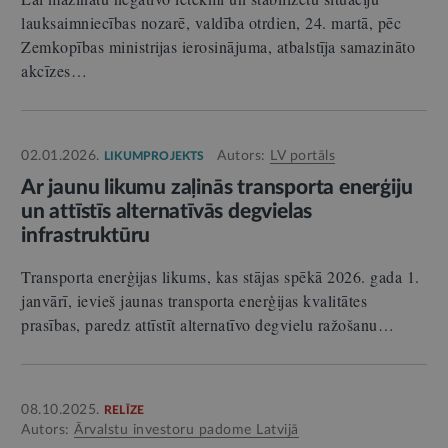
lauksaimniecības nozarē, valdība otrdien, 24. martā, pēc
Zemkopības ministrijas ierosinājuma, atbalstīja samazināto
akcīzes…
02.01.2026.
Autors:
LV portāls
LIKUMPROJEKTS
Ar jaunu likumu zaļinās transporta enerģiju
un attīstīs alternatīvās degvielas
infrastruktūru
Transporta enerģijas likums, kas stājas spēkā 2026. gada 1.
janvārī, ievieš jaunas transporta enerģijas kvalitātes
prasības, paredz attīstīt alternatīvo degvielu ražošanu…
08.10.2025.
RELĪZE
Autors:
Ārvalstu investoru padome Latvijā