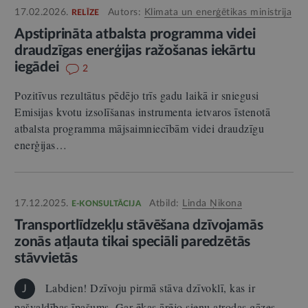
17.02.2026.
Autors:
Klimata un enerģētikas ministrija
RELĪZE
Apstiprināta atbalsta programma videi
draudzīgas enerģijas ražošanas iekārtu
iegādei
2
Pozitīvus rezultātus pēdējo trīs gadu laikā ir sniegusi
Emisijas kvotu izsolīšanas instrumenta ietvaros īstenotā
atbalsta programma mājsaimniecībām videi draudzīgu
enerģijas…
17.12.2025.
Atbild:
Linda Ņikona
E-KONSULTĀCIJA
Transportlīdzekļu stāvēšana dzīvojamās
zonās atļauta tikai speciāli paredzētās
stāvvietās
Labdien! Dzīvoju pirmā stāva dzīvoklī, kas ir
J
pašvaldības īpašums. Gar ēkas ārējo sienu atrodas gāzes