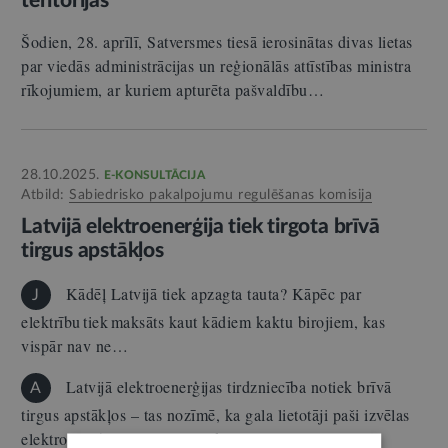
teritorijās
Šodien, 28. aprīlī, Satversmes tiesā ierosinātas divas lietas
par viedās administrācijas un reģionālās attīstības ministra
rīkojumiem, ar kuriem apturēta pašvaldību…
28.10.2025.
E-KONSULTĀCIJA
Atbild:
Sabiedrisko pakalpojumu regulēšanas komisija
Latvijā elektroenerģija tiek tirgota brīvā
tirgus apstākļos
Kādēļ Latvijā tiek apzagta tauta? Kāpēc par
J
elektrību tiek maksāts kaut kādiem kaktu birojiem, kas
vispār nav ne…
Latvijā elektroenerģijas tirdzniecība notiek brīvā
A
tirgus apstākļos – tas nozīmē, ka gala lietotāji paši izvēlas
elektroenerģijas tirgotāju, ar kuru slēgt līgumu par