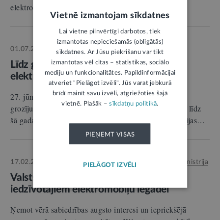
elektroenerģijas…
Vietnē izmantojam sīkdatnes
Lai vietne pilnvērtīgi darbotos, tiek
izmantotas nepieciešamās (obligātās)
01.07.2026.
Autors:
LV portāls
STĀJAS SPĒKĀ
sīkdatnes. Ar Jūsu piekrišanu var tikt
izmantotas vēl citas – statistikas, sociālo
Līdz gada beigām jāizstrādā vēja
mediju un funkcionalitātes. Papildinformācijai
elektrostaciju ekspluatācijas prasības
atveriet "Pielāgot izvēli". Jūs varat jebkurā
brīdī mainīt savu izvēli, atgriežoties šajā
27. jūnijā stājās spēkā Elektroenerģijas tirgus likuma
vietnē. Plašāk –
sīkdatņu politikā
.
grozījumi, kas paredz Ministru kabinetam pienākumu līdz
šā gada beigām ieviest vēja elektrostacijas ekspluatācijas…
PIEŅEMT VISAS
17.02.2026.
Autors:
Klimata un enerģētikas ministrija
RELĪZE
PIELĀGOT IZVĒLI
Valsts plāno turpināt sniegt atbalstu
iedzīvotājiem elektromobiļu iegādei
Ņemot vērā sabiedrības augsto interesi un iepriekšējā