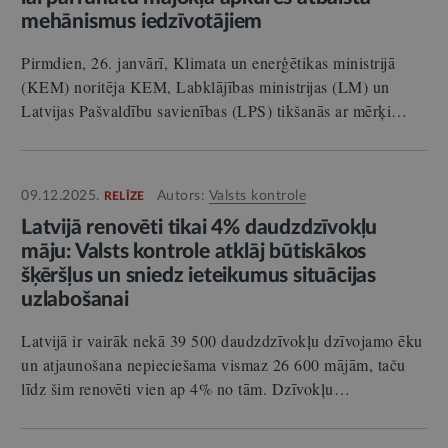
mehānismus iedzīvotājiem
Pirmdien, 26. janvārī, Klimata un enerģētikas ministrijā
(KEM) noritēja KEM, Labklājības ministrijas (LM) un
Latvijas Pašvaldību savienības (LPS) tikšanās ar mērķi…
09.12.2025.
Autors:
Valsts kontrole
RELĪZE
Latvijā renovēti tikai 4% daudzdzīvokļu
māju: Valsts kontrole atklāj būtiskākos
šķēršļus un sniedz ieteikumus situācijas
uzlabošanai
Latvijā ir vairāk nekā 39 500 daudzdzīvokļu dzīvojamo ēku
un atjaunošana nepieciešama vismaz 26 600 mājām, taču
līdz šim renovēti vien ap 4% no tām. Dzīvokļu…