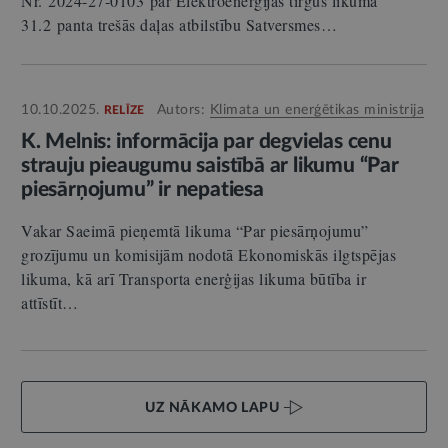
Nr. 2024-27-0103 par Elektroenerģijas tirgus likuma
31.2 panta trešās daļas atbilstību Satversmes…
10.10.2025.
Autors:
Klimata un enerģētikas ministrija
RELĪZE
K. Melnis: informācija par degvielas cenu
strauju pieaugumu saistībā ar likumu “Par
piesārņojumu” ir nepatiesa
Vakar Saeimā pieņemtā likuma “Par piesārņojumu”
grozījumu un komisijām nodotā Ekonomiskās ilgtspējas
likuma, kā arī Transporta enerģijas likuma būtība ir
attīstīt…
UZ NĀKAMO LAPU