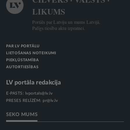
LIKUMS
Portāls par Latviju un mums Latvijā.
Palīgs tiesību aktu izpratnei.
PAR LV PORTĀLU
LIETOŠANAS NOTEIKUMI
PIEKĻŪSTAMĪBA
AUTORTIESĪBAS
LV portāla redakcija
E-PASTS:
lvportals@lv.lv
PRESES RELĪZĒM:
pr@lv.lv
SEKO MUMS