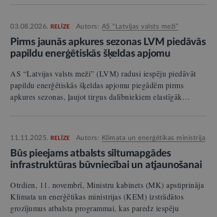
03.08.2026.
Autors:
AS “Latvijas valsts meži”
RELĪZE
Pirms jaunās apkures sezonas LVM piedāvās
papildu enerģētiskās šķeldas apjomu
AS “Latvijas valsts meži” (LVM) radusi iespēju piedāvāt
papildu enerģētiskās šķeldas apjomu piegādēm pirms
apkures sezonas, ļaujot tirgus dalībniekiem elastīgāk…
11.11.2025.
Autors:
Klimata un enerģētikas ministrija
RELĪZE
Būs pieejams atbalsts siltumapgādes
infrastruktūras būvniecībai un atjaunošanai
Otrdien, 11. novembrī, Ministru kabinets (MK) apstiprināja
Klimata un enerģētikas ministrijas (KEM) izstrādātos
grozījumus atbalsta programmai, kas paredz iespēju