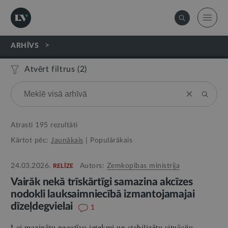
>
ARHĪVS
Atvērt filtrus (
2
)
Atrasti
195
rezultāti
Kārtot pēc:
Jaunākais
|
Populārākais
24.03.2026.
Autors:
Zemkopības ministrija
RELĪZE
Vairāk nekā trīskārtīgi samazina akcīzes
nodokli lauksaimniecībā izmantojamajai
dīzeļdegvielai
1
Lai mazinātu negatīvo ietekmi un stabilizētu situāciju