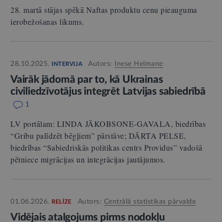
28. martā stājas spēkā Naftas produktu cenu pieauguma
ierobežošanas likums.
28.10.2025.
Autors:
Inese Helmane
INTERVIJA
Vairāk jādomā par to, kā Ukrainas
civiliedzīvotājus integrēt Latvijas sabiedrībā
1
LV portālam: LINDA JĀKOBSONE-GAVALA, biedrības
“Gribu palīdzēt bēgļiem” pārstāve; DĀRTA PELSE,
biedrības “Sabiedriskās politikas centrs Providus” vadošā
pētniece migrācijas un integrācijas jautājumos.
01.06.2026.
Autors:
Centrālā statistikas pārvalde
RELĪZE
Vidējais atalgojums pirms nodokļu