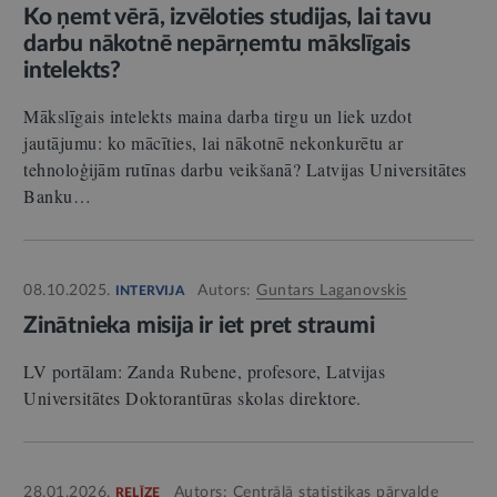
Ko ņemt vērā, izvēloties studijas, lai tavu
darbu nākotnē nepārņemtu mākslīgais
intelekts?
Mākslīgais intelekts maina darba tirgu un liek uzdot
jautājumu: ko mācīties, lai nākotnē nekonkurētu ar
tehnoloģijām rutīnas darbu veikšanā? Latvijas Universitātes
Banku…
08.10.2025.
Autors:
Guntars Laganovskis
INTERVIJA
Zinātnieka misija ir iet pret straumi
LV portālam: Zanda Rubene, profesore, Latvijas
Universitātes Doktorantūras skolas direktore.
28.01.2026.
Autors:
Centrālā statistikas pārvalde
RELĪZE