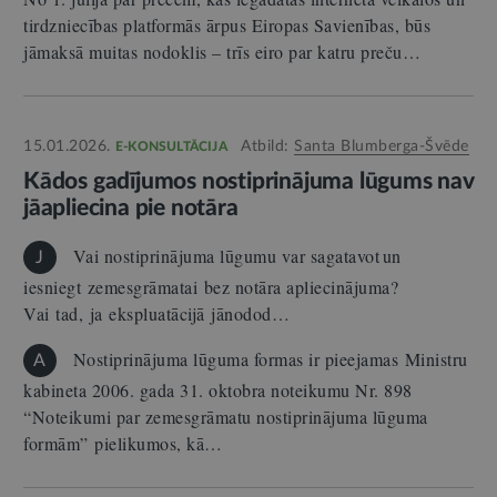
tirdzniecības platformās ārpus Eiropas Savienības, būs
jāmaksā muitas nodoklis – trīs eiro par katru preču…
15.01.2026.
Atbild:
Santa Blumberga-Švēde
E-KONSULTĀCIJA
Kādos gadījumos nostiprinājuma lūgums nav
jāapliecina pie notāra
Vai nostiprinājuma lūgumu var sagatavot un
J
iesniegt zemesgrāmatai bez notāra apliecinājuma?
Vai tad, ja ekspluatācijā jānodod…
Nostiprinājuma lūguma formas ir pieejamas Ministru
A
kabineta 2006. gada 31. oktobra noteikumu Nr. 898
“Noteikumi par zemesgrāmatu nostiprinājuma lūguma
formām” pielikumos, kā…