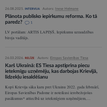
26.08.2025.
Autors:
Inese Helmane
INTERVIJA
Plānota publisko iepirkumu reforma. Ko tā
paredz?
1
LV portālam: ARTIS LAPIŅŠ, Iepirkumu uzraudzības
biroja vadītājs.
26.03.2026.
Autors:
Eiropas Savienības Tiesa
RELĪZE
Karš Ukrainā: ES Tiesa apstiprina piecu
ietekmīgu uzņēmēju, kas darbojas Krievijā,
līdzekļu iesaldēšanu
Kopš Krievija sāka karu pret Ukrainu 2022. gada februārī,
Eiropas Savienības Padome ir noteikusi ierobežojošus
pasākumus* attiecībā uz ietekmīgiem uzņēmējiem,…