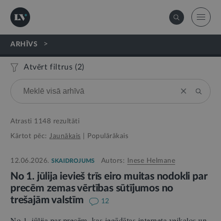
>
ARHĪVS
Atvērt filtrus (
2
)
Atrasti
1148
rezultāti
Kārtot pēc:
Jaunākais
|
Populārākais
12.06.2026.
Autors:
Inese Helmane
SKAIDROJUMS
No 1. jūlija ievieš trīs eiro muitas nodokli par
precēm zemas vērtības sūtījumos no
trešajām valstīm
12
No 1. jūlija par precēm, kas iegādātas interneta veikalos un