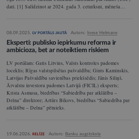
dati. [1] Salīdzinot ar 2024. gada 3. ceturksni, mēneša…
08.09.2025.
Autors:
Inese Helmane
LV PORTĀLS JAUTĀ
Eksperti: publisko iepirkumu reforma ir
ambicioza, bet ar noteiktiem riskiem
LV portālam: Gatis Litvins, Valsts kontroles padomes
loceklis; Rīgas valstspilsētas pašvaldība; Gints Kaminskis,
Latvijas Pašvaldību savienības priekšsēdis; Jānis Siliņš,
Ārvalstu investoru padomes Latvijā (FICIL) eksperts;
Krista Asmusa, biedrības “Sabiedrība par atklātību –
Delna” direktore; Artūrs Bikovs, biedrības “Sabiedrība par
atklātību – Delna” pētnieks.
19.06.2026.
Autors:
Banku augstskola
RELĪZE