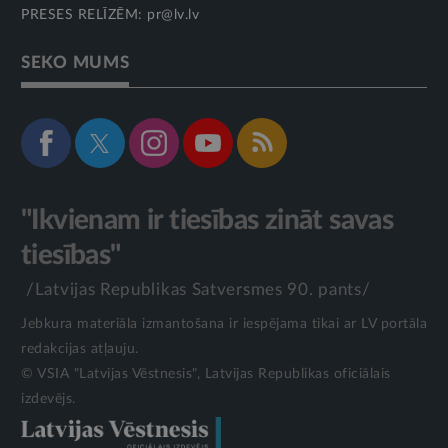
PRESES RELĪZĒM:
pr@lv.lv
SEKO MUMS
"Ikvienam ir tiesības zināt savas
tiesības"
/Latvijas Republikas Satversmes 90. pants/
Jebkura materiāla izmantošana ir iespējama tikai ar LV portāla
redakcijas atļauju.
© VSIA "Latvijas Vēstnesis", Latvijas Republikas oficiālais
izdevējs.