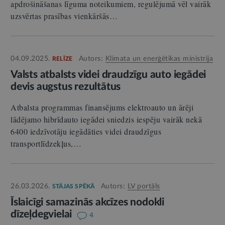
apdrošināšanas līguma noteikumiem, regulējumā vēl vairāk
uzsvērtas prasības vienkāršās…
04.09.2025.
Autors:
Klimata un enerģētikas ministrija
RELĪZE
Valsts atbalsts videi draudzīgu auto iegādei
devis augstus rezultātus
Atbalsta programmas finansējums elektroauto un ārēji
lādējamo hibrīdauto iegādei sniedzis iespēju vairāk nekā
6400 iedzīvotāju iegādāties videi draudzīgus
transportlīdzekļus,…
26.03.2026.
Autors:
LV portāls
STĀJAS SPĒKĀ
Īslaicīgi samazinās akcīzes nodokli
dīzeļdegvielai
4