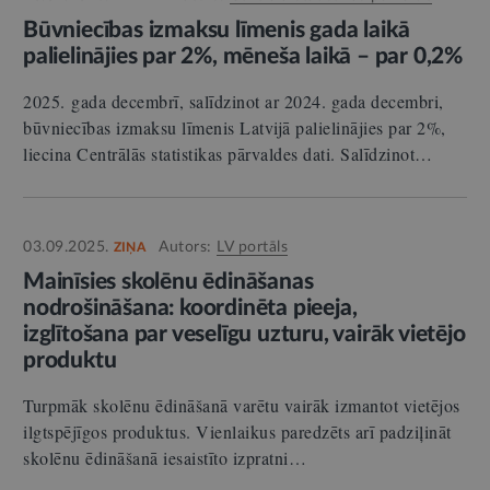
Būvniecības izmaksu līmenis gada laikā
palielinājies par 2%, mēneša laikā – par 0,2%
2025. gada decembrī, salīdzinot ar 2024. gada decembri,
būvniecības izmaksu līmenis Latvijā palielinājies par 2%,
liecina Centrālās statistikas pārvaldes dati. Salīdzinot…
03.09.2025.
Autors:
LV portāls
ZIŅA
Mainīsies skolēnu ēdināšanas
nodrošināšana: koordinēta pieeja,
izglītošana par veselīgu uzturu, vairāk vietējo
produktu
Turpmāk skolēnu ēdināšanā varētu vairāk izmantot vietējos
ilgtspējīgos produktus. Vienlaikus paredzēts arī padziļināt
skolēnu ēdināšanā iesaistīto izpratni…