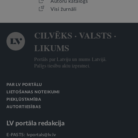
Autoru katalogs
Visi žurnāli
CILVĒKS · VALSTS ·
LIKUMS
Portāls par Latviju un mums Latvijā.
Palīgs tiesību aktu izpratnei.
PAR LV PORTĀLU
LIETOŠANAS NOTEIKUMI
PIEKĻŪSTAMĪBA
AUTORTIESĪBAS
LV portāla redakcija
E-PASTS:
lvportals@lv.lv