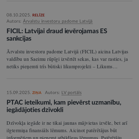
08.10.2025.
RELĪZE
Autors:
Ārvalstu investoru padome Latvijā
FICIL: Latvijai draud ievērojamas ES
sankcijas
Ārvalstu investoru padome Latvijā (FICIL) aicina Latvijas
valdību un Saeimu rūpīgi izvērtēt sekas, kas var rasties, ja
netiks pieņemti trīs būtiski likumprojekti – Likums…
15.09.2025.
Autors:
LV portāls
ZIŅA
PTAC ieteikumi, kam pievērst uzmanību,
iegādājoties dzīvokli
Dzīvokļa iegāde ir ne tikai jaunas mājvietas izvēle, bet arī
ilgtermiņa finansiāls lēmums. Aicinot patērētājus būt
informētiem un pieņemt atbildīgus lēmumus, Patērētāju…