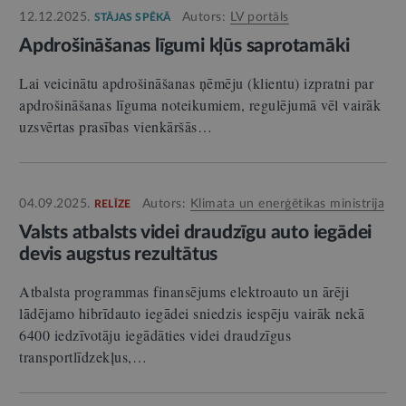
12.12.2025.
Autors:
LV portāls
STĀJAS SPĒKĀ
Apdrošināšanas līgumi kļūs saprotamāki
Lai veicinātu apdrošināšanas ņēmēju (klientu) izpratni par
apdrošināšanas līguma noteikumiem, regulējumā vēl vairāk
uzsvērtas prasības vienkāršās…
04.09.2025.
Autors:
Klimata un enerģētikas ministrija
RELĪZE
Valsts atbalsts videi draudzīgu auto iegādei
devis augstus rezultātus
Atbalsta programmas finansējums elektroauto un ārēji
lādējamo hibrīdauto iegādei sniedzis iespēju vairāk nekā
6400 iedzīvotāju iegādāties videi draudzīgus
transportlīdzekļus,…