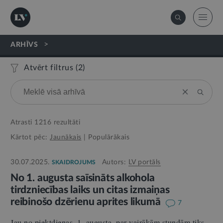
>
ARHĪVS
Atvērt filtrus (
2
)
Atrasti
1216
rezultāti
Kārtot pēc:
Jaunākais
|
Populārākais
30.07.2025.
Autors:
LV portāls
SKAIDROJUMS
No 1. augusta saīsināts alkohola
tirdzniecības laiks un citas izmaiņas
reibinošo dzērienu aprites likumā
7
Jau no piektdienas, 1. augusta, par vairākām stundām tiks