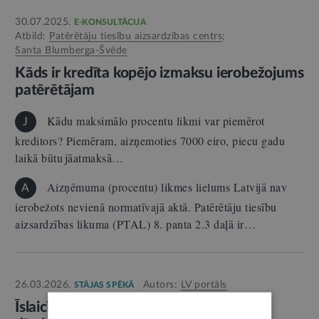
30.07.2025.
E-KONSULTĀCIJA
Atbild:
Patērētāju tiesību aizsardzības centrs
;
Santa Blumberga-Švēde
Kāds ir kredīta kopējo izmaksu ierobežojums
patērētājam
Kādu maksimālo procentu likmi var piemērot
J
kreditors? Piemēram, aizņemoties 7000 eiro, piecu gadu
laikā būtu jāatmaksā…
Aizņēmuma (procentu) likmes lielums Latvijā nav
A
ierobežots nevienā normatīvajā aktā. Patērētāju tiesību
aizsardzības likuma (PTAL) 8. panta 2.3 daļā ir…
26.03.2026.
Autors:
LV portāls
STĀJAS SPĒKĀ
Īslaicīgi samazinās akcīzes nodokli