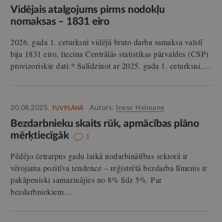
Vidējais atalgojums pirms nodokļu
nomaksas – 1831 eiro
2026. gada 1. ceturksnī vidējā bruto darba samaksa valstī
bija 1831 eiro, liecina Centrālās statistikas pārvaldes (CSP)
provizoriskie dati.* Salīdzinot ar 2025. gada 1. ceturksni,…
20.08.2025.
Autors:
Inese Helmane
TUVPLĀNĀ
Bezdarbnieku skaits rūk, apmācības plāno
mērķtiecīgāk
1
Pēdējo četrarpus gadu laikā nodarbinātības sektorā ir
vērojama pozitīva tendence – reģistrētā bezdarba līmenis ir
pakāpeniski samazinājies no 8% līdz 5%. Par
bezdarbniekiem…