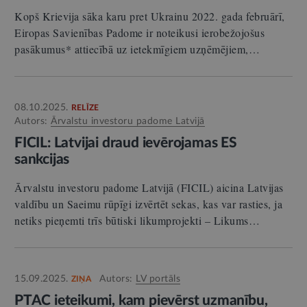
Kopš Krievija sāka karu pret Ukrainu 2022. gada februārī,
Eiropas Savienības Padome ir noteikusi ierobežojošus
pasākumus* attiecībā uz ietekmīgiem uzņēmējiem,…
08.10.2025.
RELĪZE
Autors:
Ārvalstu investoru padome Latvijā
FICIL: Latvijai draud ievērojamas ES
sankcijas
Ārvalstu investoru padome Latvijā (FICIL) aicina Latvijas
valdību un Saeimu rūpīgi izvērtēt sekas, kas var rasties, ja
netiks pieņemti trīs būtiski likumprojekti – Likums…
15.09.2025.
Autors:
LV portāls
ZIŅA
PTAC ieteikumi, kam pievērst uzmanību,