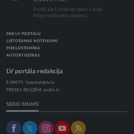
Portāls par Latviju un mums Latvijā.
Palīgs tiesību aktu izpratnei.
PAR LV PORTĀLU
LIETOŠANAS NOTEIKUMI
PIEKĻŪSTAMĪBA
AUTORTIESĪBAS
LV portāla redakcija
E-PASTS:
lvportals@lv.lv
PRESES RELĪZĒM:
pr@lv.lv
SEKO MUMS