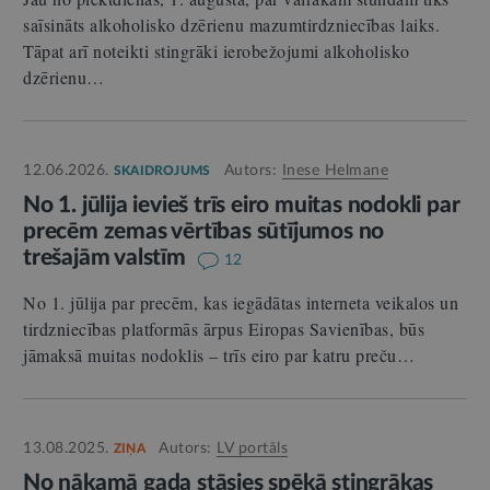
saīsināts alkoholisko dzērienu mazumtirdzniecības laiks.
Tāpat arī noteikti stingrāki ierobežojumi alkoholisko
dzērienu…
12.06.2026.
Autors:
Inese Helmane
SKAIDROJUMS
No 1. jūlija ievieš trīs eiro muitas nodokli par
precēm zemas vērtības sūtījumos no
trešajām valstīm
12
No 1. jūlija par precēm, kas iegādātas interneta veikalos un
tirdzniecības platformās ārpus Eiropas Savienības, būs
jāmaksā muitas nodoklis – trīs eiro par katru preču…
13.08.2025.
Autors:
LV portāls
ZIŅA
No nākamā gada stāsies spēkā stingrākas