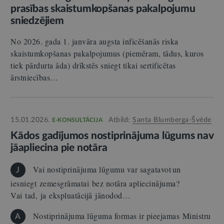
prasības skaistumkopšanas pakalpojumu
sniedzējiem
No 2026. gada 1. janvāra augsta inficēšanās riska
skaistumkopšanas pakalpojumus (piemēram, tādus, kuros
tiek pārdurta āda) drīkstēs sniegt tikai sertificētas
ārstniecības…
15.01.2026.
Atbild:
Santa Blumberga-Švēde
E-KONSULTĀCIJA
Kādos gadījumos nostiprinājuma lūgums nav
jāapliecina pie notāra
Vai nostiprinājuma lūgumu var sagatavot un
J
iesniegt zemesgrāmatai bez notāra apliecinājuma?
Vai tad, ja ekspluatācijā jānodod…
Nostiprinājuma lūguma formas ir pieejamas Ministru
A