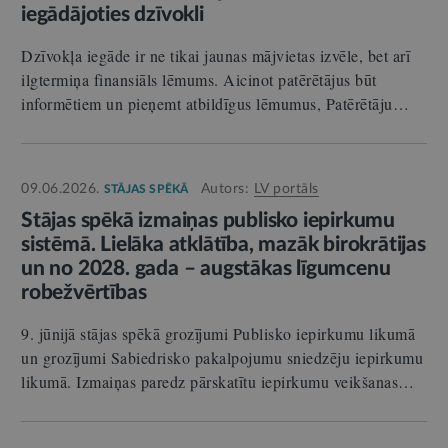
iegādājoties dzīvokli
Dzīvokļa iegāde ir ne tikai jaunas mājvietas izvēle, bet arī
ilgtermiņa finansiāls lēmums. Aicinot patērētājus būt
informētiem un pieņemt atbildīgus lēmumus, Patērētāju…
09.06.2026.
Autors:
LV portāls
STĀJAS SPĒKĀ
Stājas spēkā izmaiņas publisko iepirkumu
sistēmā. Lielāka atklātība, mazāk birokrātijas
un no 2028. gada – augstākas līgumcenu
robežvērtības
9. jūnijā stājas spēkā grozījumi Publisko iepirkumu likumā
un grozījumi Sabiedrisko pakalpojumu sniedzēju iepirkumu
likumā. Izmaiņas paredz pārskatītu iepirkumu veikšanas…