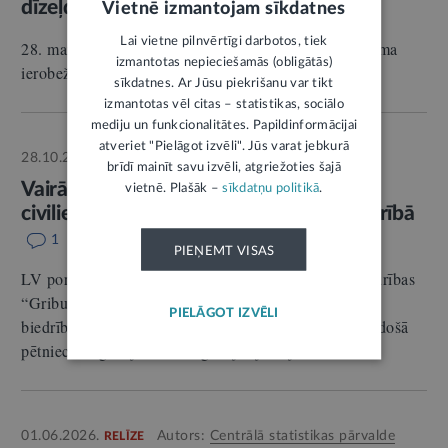
dīzeļdegvielai
Vietnē izmantojam sīkdatnes
4
Lai vietne pilnvērtīgi darbotos, tiek
28. martā stājas spēkā Naftas produktu cenu pieauguma
izmantotas nepieciešamās (obligātās)
ierobežošanas likums.
sīkdatnes. Ar Jūsu piekrišanu var tikt
izmantotas vēl citas – statistikas, sociālo
mediju un funkcionalitātes. Papildinformācijai
atveriet "Pielāgot izvēli". Jūs varat jebkurā
28.10.2025.
Autors:
Inese Helmane
INTERVIJA
brīdī mainīt savu izvēli, atgriežoties šajā
Vairāk jādomā par to, kā Ukrainas
vietnē. Plašāk –
sīkdatņu politikā
.
civiliedzīvotājus integrēt Latvijas sabiedrībā
1
PIEŅEMT VISAS
LV portālam: LINDA JĀKOBSONE-GAVALA, biedrības
“Gribu palīdzēt bēgļiem” pārstāve; DĀRTA PELSE,
PIELĀGOT IZVĒLI
biedrības “Sabiedriskās politikas centrs Providus” vadošā
pētniece migrācijas un integrācijas jautājumos.
01.06.2026.
Autors:
Centrālā statistikas pārvalde
RELĪZE