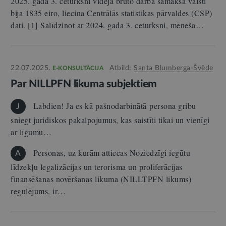
2025. gada 3. ceturksnī vidējā bruto darba samaksa valstī
bija 1835 eiro, liecina Centrālās statistikas pārvaldes (CSP)
dati. [1] Salīdzinot ar 2024. gada 3. ceturksni, mēneša…
22.07.2025.
Atbild:
Santa Blumberga-Švēde
E-KONSULTĀCIJA
Par NILLPFN likuma subjektiem
Labdien! Ja es kā pašnodarbinātā persona gribu
J
sniegt juridiskos pakalpojumus, kas saistīti tikai un vienīgi
ar līgumu…
Personas, uz kurām attiecas Noziedzīgi iegūtu
A
līdzekļu legalizācijas un terorisma un proliferācijas
finansēšanas novēršanas likuma (NILLTPFN likums)
regulējums, ir…