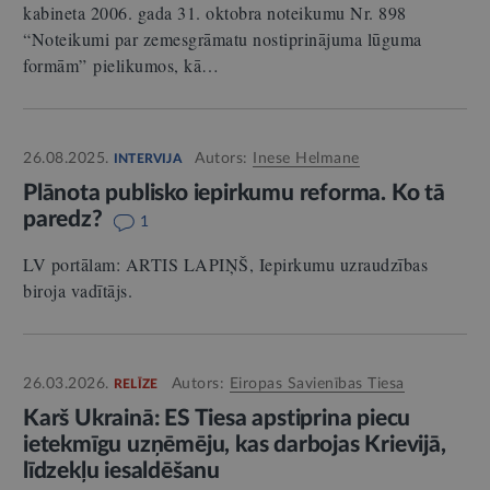
kabineta 2006. gada 31. oktobra noteikumu Nr. 898
“Noteikumi par zemesgrāmatu nostiprinājuma lūguma
formām” pielikumos, kā…
26.08.2025.
Autors:
Inese Helmane
INTERVIJA
Plānota publisko iepirkumu reforma. Ko tā
paredz?
1
LV portālam: ARTIS LAPIŅŠ, Iepirkumu uzraudzības
biroja vadītājs.
26.03.2026.
Autors:
Eiropas Savienības Tiesa
RELĪZE
Karš Ukrainā: ES Tiesa apstiprina piecu
ietekmīgu uzņēmēju, kas darbojas Krievijā,
līdzekļu iesaldēšanu