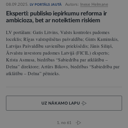
08.09.2025.
Autors:
Inese Helmane
LV PORTĀLS JAUTĀ
Eksperti: publisko iepirkumu reforma ir
ambicioza, bet ar noteiktiem riskiem
LV portālam: Gatis Litvins, Valsts kontroles padomes
loceklis; Rīgas valstspilsētas pašvaldība; Gints Kaminskis,
Latvijas Pašvaldību savienības priekšsēdis; Jānis Siliņš,
Ārvalstu investoru padomes Latvijā (FICIL) eksperts;
Krista Asmusa, biedrības “Sabiedrība par atklātību –
Delna” direktore; Artūrs Bikovs, biedrības “Sabiedrība par
atklātību – Delna” pētnieks.
UZ NĀKAMO LAPU
1. no 61