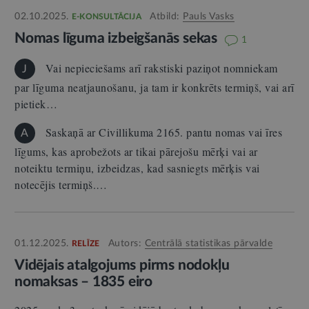
02.10.2025.
Atbild:
Pauls Vasks
E-KONSULTĀCIJA
Nomas līguma izbeigšanās sekas
1
Vai nepieciešams arī rakstiski paziņot nomniekam
J
par līguma neatjaunošanu, ja tam ir konkrēts termiņš, vai arī
pietiek…
Saskaņā ar Civillikuma 2165. pantu nomas vai īres
A
līgums, kas aprobežots ar tikai pārejošu mērķi vai ar
noteiktu termiņu, izbeidzas, kad sasniegts mērķis vai
notecējis termiņš.…
01.12.2025.
Autors:
Centrālā statistikas pārvalde
RELĪZE
Vidējais atalgojums pirms nodokļu
nomaksas – 1835 eiro