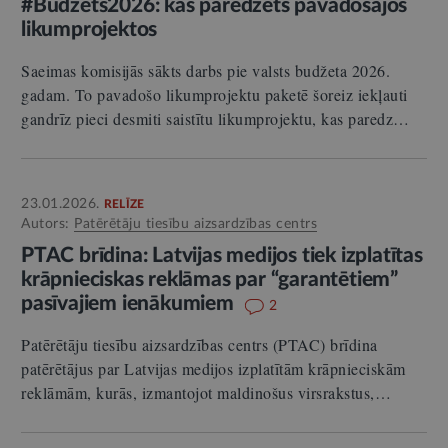
#Budžets2026: kas paredzēts pavadošajos
likumprojektos
Saeimas komisijās sākts darbs pie valsts budžeta 2026.
gadam. To pavadošo likumprojektu paketē šoreiz iekļauti
gandrīz pieci desmiti saistītu likumprojektu, kas paredz…
23.01.2026.
RELĪZE
Autors:
Patērētāju tiesību aizsardzības centrs
PTAC brīdina: Latvijas medijos tiek izplatītas
krāpnieciskas reklāmas par “garantētiem”
pasīvajiem ienākumiem
2
Patērētāju tiesību aizsardzības centrs (PTAC) brīdina
patērētājus par Latvijas medijos izplatītām krāpnieciskām
reklāmām, kurās, izmantojot maldinošus virsrakstus,…