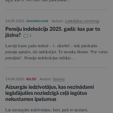
24.09.2025.
Autors:
Labklājības ministrija
SKAIDROJUMS
Pensiju indeksācija 2025. gadā: kas par to
jāzina?
1
Latvijā katru gadu rudenī – 1. oktobrī – tiek pārskatīts
pensiju apmērs, tās indeksējot. To nosaka likums “Par valsts
pensijām”. Pensiju indeksācijas mērķis…
14.04.2026.
Autors:
Saeima
RELĪZE
Aizsargās iedzīvotājus, kas nezinādami
iegādājušies noziedzīgā ceļā iegūtus
nekustamos īpašumus
Lai aizsargātu iedzīvotājus, kuri, paši to nezinot,