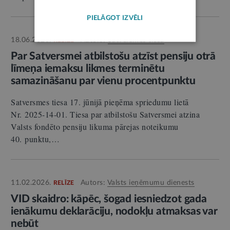
PIELĀGOT IZVĒLI
18.06.2026.
Autors:
Satversmes tiesa
RELĪZE
Par Satversmei atbilstošu atzīst pensiju otrā
līmeņa iemaksu likmes terminētu
samazināšanu par vienu procentpunktu
Satversmes tiesa 17. jūnijā pieņēma spriedumu lietā
Nr. 2025-14-01. Tiesa par atbilstošu Satversmei atzina
Valsts fondēto pensiju likuma pārejas noteikumu
40. punktu,…
11.02.2026.
Autors:
Valsts ieņēmumu dienests
RELĪZE
VID skaidro: kāpēc, šogad iesniedzot gada
ienākumu deklarāciju, nodokļu atmaksas var
nebūt