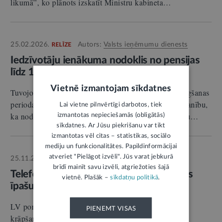
likumā”, ko plānots izskatīt Ministru kabineta…
25.02.2026.
Autors:
Valsts ieņēmumu dienests
RELĪZE
Iedzīvotāju ienākuma nodoklis no pensijas
līdz 1000 eiro vairs netiek ieturēts
Vietnē izmantojam sīkdatnes
Tuvojoties jaunam gada ienākumu deklarācijas iesniegšanas
periodam, Valsts ieņēmumu dienests (VID) vērš uzmanību,
Lai vietne pilnvērtīgi darbotos, tiek
ka nodokļa atmaksa iespējama tikai tad, ja iedzīvotāju…
izmantotas nepieciešamās (obligātās)
sīkdatnes. Ar Jūsu piekrišanu var tikt
izmantotas vēl citas – statistikas, sociālo
mediju un funkcionalitātes. Papildinformācijai
atveriet "Pielāgot izvēli". Jūs varat jebkurā
25.11.2025.
Autors:
Inese Helmane
INTERVIJA
brīdī mainīt savu izvēli, atgriežoties šajā
Telefonkrāpnieki izkrāpj pat nekustamos
vietnē. Plašāk –
sīkdatņu politikā
.
īpašumus
2
LV portālam: MARIJA CELMA, “Luminor” bankas
PIEŅEMT VISAS
krāpšanas novēršanas eksperte.