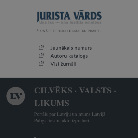
ŽURNĀLS TIESISKAI DOMAI UN PRAKSEI
Jaunākais numurs
Autoru katalogs
Visi žurnāli
CILVĒKS · VALSTS ·
LIKUMS
Portāls par Latviju un mums Latvijā.
Palīgs tiesību aktu izpratnei.