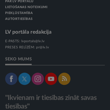
PAR LV PORTĀLU
LIETOŠANAS NOTEIKUMI
PIEKĻŪSTAMĪBA
AUTORTIESĪBAS
LV portāla redakcija
E-PASTS:
lvportals@lv.lv
PRESES RELĪZĒM:
pr@lv.lv
SEKO MUMS
"Ikvienam ir tiesības zināt savas
tiesības"