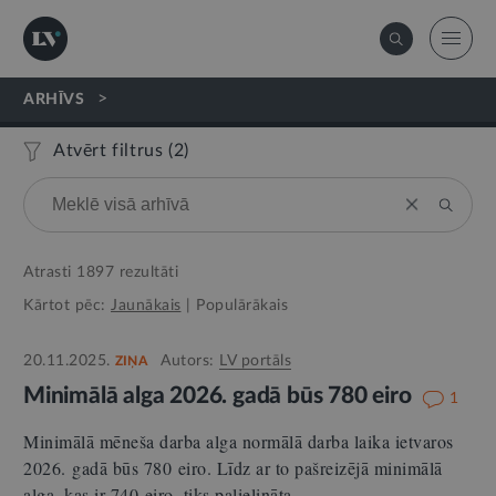
>
ARHĪVS
Atvērt filtrus (
2
)
Atrasti
1897
rezultāti
Kārtot pēc:
Jaunākais
|
Populārākais
20.11.2025.
Autors:
LV portāls
ZIŅA
Minimālā alga 2026. gadā būs 780 eiro
1
Minimālā mēneša darba alga normālā darba laika ietvaros
2026. gadā būs 780 eiro. Līdz ar to pašreizējā minimālā
alga, kas ir 740 eiro, tiks palielināta…