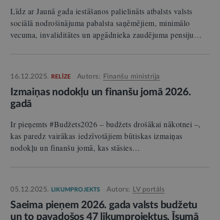
Līdz ar Jaunā gada iestāšanos palielināts atbalsts valsts
sociālā nodrošinājuma pabalsta saņēmējiem, minimālo
vecuma, invaliditātes un apgādnieka zaudējuma pensiju…
16.12.2025.
Autors:
Finanšu ministrija
RELĪZE
Izmaiņas nodokļu un finanšu jomā 2026.
gadā
Ir pieņemts #Budžets2026 – budžets drošākai nākotnei –,
kas paredz vairākas iedzīvotājiem būtiskas izmaiņas
nodokļu un finanšu jomā, kas stāsies…
05.12.2025.
Autors:
LV portāls
LIKUMPROJEKTS
Saeima pieņem 2026. gada valsts budžetu
un to pavadošos 47 likumprojektus. Īsumā