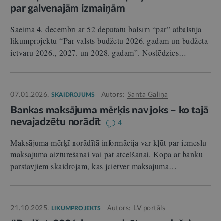
par galvenajām izmaiņām
Saeima 4. decembrī ar 52 deputātu balsīm “par” atbalstīja
likumprojektu “Par valsts budžetu 2026. gadam un budžeta
ietvaru 2026., 2027. un 2028. gadam”. Noslēdzies…
07.01.2026.
Autors:
Santa Galiņa
SKAIDROJUMS
Bankas maksājuma mērķis nav joks – ko tajā
nevajadzētu norādīt
4
Maksājuma mērķī norādītā informācija var kļūt par iemeslu
maksājuma aizturēšanai vai pat atcelšanai. Kopā ar banku
pārstāvjiem skaidrojam, kas jāietver maksājuma…
21.10.2025.
Autors:
LV portāls
LIKUMPROJEKTS