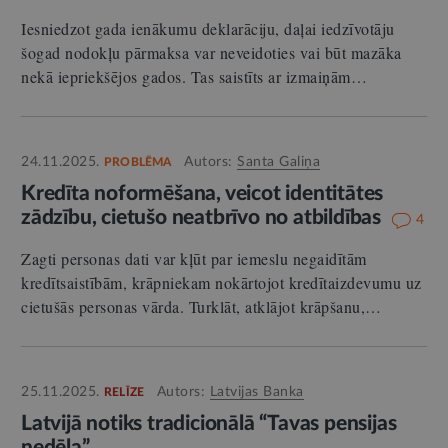
Iesniedzot gada ienākumu deklarāciju, daļai iedzīvotāju
šogad nodokļu pārmaksa var neveidoties vai būt mazāka
nekā iepriekšējos gados. Tas saistīts ar izmaiņām…
24.11.2025.
Autors:
Santa Galiņa
PROBLĒMA
Kredīta noformēšana, veicot identitātes
zādzību, cietušo neatbrīvo no atbildības
4
Zagti personas dati var kļūt par iemeslu negaidītām
kredītsaistībām, krāpniekam nokārtojot kredītaizdevumu uz
cietušās personas vārda. Turklāt, atklājot krāpšanu,…
25.11.2025.
Autors:
Latvijas Banka
RELĪZE
Latvijā notiks tradicionālā “Tavas pensijas
nedēļa”