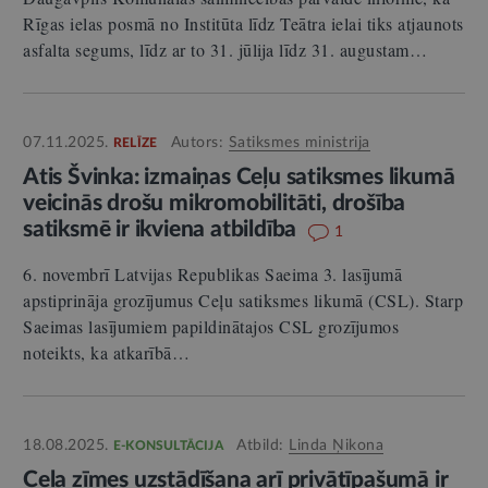
Rīgas ielas posmā no Institūta līdz Teātra ielai tiks atjaunots
asfalta segums, līdz ar to 31. jūlija līdz 31. augustam…
07.11.2025.
Autors:
Satiksmes ministrija
RELĪZE
Atis Švinka: izmaiņas Ceļu satiksmes likumā
veicinās drošu mikromobilitāti, drošība
satiksmē ir ikviena atbildība
1
6. novembrī Latvijas Republikas Saeima 3. lasījumā
apstiprināja grozījumus Ceļu satiksmes likumā (CSL). Starp
Saeimas lasījumiem papildinātajos CSL grozījumos
noteikts, ka atkarībā…
18.08.2025.
Atbild:
Linda Ņikona
E-KONSULTĀCIJA
Ceļa zīmes uzstādīšana arī privātīpašumā ir