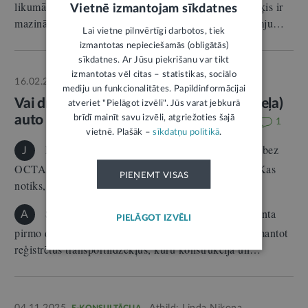
likumā nosaka vinješu jeb likmju izmaiņas, kuru mērķis ir
Vietnē izmantojam sīkdatnes
mazināt negatīvo ietekmi uz vidi un autoceļiem. Likmju…
Lai vietne pilnvērtīgi darbotos, tiek
izmantotas nepieciešamās (obligātās)
sīkdatnes. Ar Jūsu piekrišanu var tikt
izmantotas vēl citas – statistikas, sociālo
16.02.2026.
Atbild:
Linda Ņikona
E-KONSULTĀCIJA
mediju un funkcionalitātes. Papildinformācijai
Vai drīkst novietot stāvēšanai uz ielas (ceļa)
atveriet "Pielāgot izvēli". Jūs varat jebkurā
auto bez OCTA un tehniskās apskates
brīdī mainīt savu izvēli, atgriežoties šajā
1
vietnē. Plašāk –
sīkdatņu politikā
.
Labdien! Vai uz ceļa/ielas drīkst novietot auto bez
J
OCTA vai tehniskās apskates? Vai par to var sodīt? Kas
PIEŅEMT VISAS
notiks, ja auto,…
Saskaņā ar Ceļu satiksmes likuma (CSL) 9. panta
A
PIELĀGOT IZVĒLI
pirmo daļu Latvijas teritorijā ceļu satiksmē atļauts izmantot
reģistrētus transportlīdzekļus, kuru konstrukcija un…