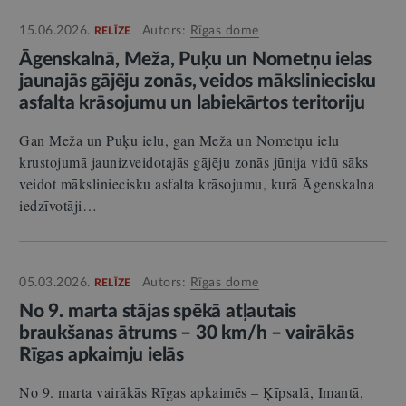
15.06.2026.
Autors:
Rīgas dome
RELĪZE
Āgenskalnā, Meža, Puķu un Nometņu ielas
jaunajās gājēju zonās, veidos māksliniecisku
asfalta krāsojumu un labiekārtos teritoriju
Gan Meža un Puķu ielu, gan Meža un Nometņu ielu
krustojumā jaunizveidotajās gājēju zonās jūnija vidū sāks
veidot māksliniecisku asfalta krāsojumu, kurā Āgenskalna
iedzīvotāji…
05.03.2026.
Autors:
Rīgas dome
RELĪZE
No 9. marta stājas spēkā atļautais
braukšanas ātrums – 30 km/h – vairākās
Rīgas apkaimju ielās
No 9. marta vairākās Rīgas apkaimēs – Ķīpsalā, Imantā,