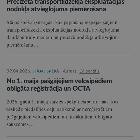
Precizēta transportlīdzekļa ekspluatācijas
nodokļa atvieglojuma piemērošana
Stājas spēkā izmaiņas, kas paplašina iespējas saņemt
transportlīdzekļa ekspluatācijas nodokļa atvieglojumu
daudzbērnu ģimenēm un precizē nodokļa atbrīvojuma
piemērošanu…
09.04.2026.
Autors:
LV portāls
STĀJAS SPĒKĀ
No 1. maija pašgājējiem velosipēdiem
obligāta reģistrācija un OCTA
2026. gada 1. maijā stāsies spēkā tiesību normas, kas
aizliedz piedalīties ceļu satiksmē ar nereģistrētiem
pašgājējiem velosipēdiem un nosaka tiem obligātu
sauszemes…