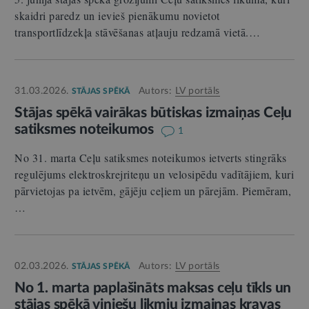
skaidri paredz un ievieš pienākumu novietot
transportlīdzekļa stāvēšanas atļauju redzamā vietā.…
31.03.2026.
Autors:
LV portāls
STĀJAS SPĒKĀ
Stājas spēkā vairākas būtiskas izmaiņas Ceļu
satiksmes noteikumos
1
No 31. marta Ceļu satiksmes noteikumos ietverts stingrāks
regulējums elektroskrejriteņu un velosipēdu vadītājiem, kuri
pārvietojas pa ietvēm, gājēju ceļiem un pārejām. Piemēram,
…
02.03.2026.
Autors:
LV portāls
STĀJAS SPĒKĀ
No 1. marta paplašināts maksas ceļu tīkls un
stājas spēkā vinješu likmju izmaiņas kravas