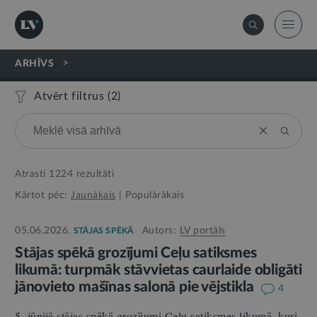
>
ARHĪVS
Atvērt filtrus (
2
)
Atrasti
1224
rezultāti
Kārtot pēc:
Jaunākais
|
Populārākais
05.06.2026.
Autors:
LV portāls
STĀJAS SPĒKĀ
Stājas spēkā grozījumi Ceļu satiksmes
likumā: turpmāk stāvvietas caurlaide obligāti
jānovieto mašīnas salonā pie vējstikla
4
5. jūnijā stājas spēkā grozījumi Ceļu satiksmes likumā, kuri