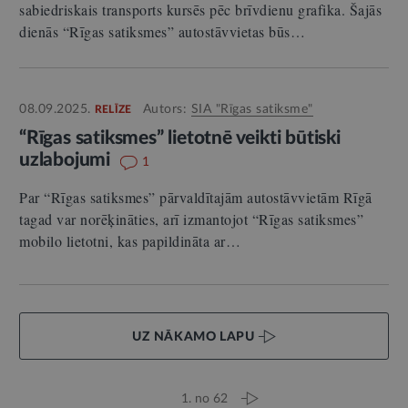
sabiedriskais transports kursēs pēc brīvdienu grafika. Šajās
dienās “Rīgas satiksmes” autostāvvietas būs…
08.09.2025.
Autors:
SIA "Rīgas satiksme"
RELĪZE
“Rīgas satiksmes” lietotnē veikti būtiski
uzlabojumi
1
Par “Rīgas satiksmes” pārvaldītajām autostāvvietām Rīgā
tagad var norēķināties, arī izmantojot “Rīgas satiksmes”
mobilo lietotni, kas papildināta ar…
UZ NĀKAMO LAPU
1. no 62