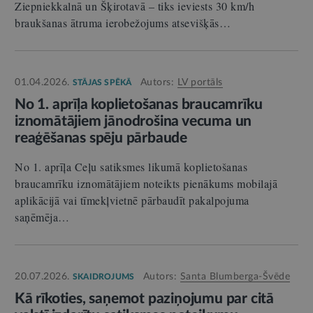
Ziepniekkalnā un Šķirotavā – tiks ieviests 30 km/h
braukšanas ātruma ierobežojums atsevišķās…
01.04.2026.
Autors:
LV portāls
STĀJAS SPĒKĀ
No 1. aprīļa koplietošanas braucamrīku
iznomātājiem jānodrošina vecuma un
reaģēšanas spēju pārbaude
No 1. aprīļa Ceļu satiksmes likumā koplietošanas
braucamrīku iznomātājiem noteikts pienākums mobilajā
aplikācijā vai tīmekļvietnē pārbaudīt pakalpojuma
saņēmēja…
20.07.2026.
Autors:
Santa Blumberga-Švēde
SKAIDROJUMS
Kā rīkoties, saņemot paziņojumu par citā