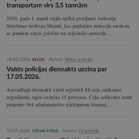
transportam virs 3,5 tonnām
2026. gada 1. martā stājās spēkā grozījumi Autoceļu
lietošanas nodevas likumā, kas paplašina autoceļu sarakstu
ar jauniem valsts galveno un reģionālo autoceļu…
18.05.2026.
Autors:
Valsts policija
RELĪZE
Valsts policijas diennakts uzziņa par
17.05.2026.
Aizvadītajā diennaktī valstī reģistrēti 88 ceļu satiksmes
negadījumi, tajos cietušas 15 personas. Ceļu satiksmes jomā
pieņemti 364 administratīvo pārkāpumu lēmumi,…
10.07.2026.
Autors:
LV portāls
STĀJAS SPĒKĀ