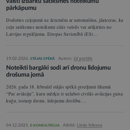
valstī izdarītu satiksmes noteikumu
pārkāpumu
Dodoties ceļojumā uz ārzemēm ar automašīnu, jāatceras, ka
ceļu satiksmes noteikumi citās valstīs var atšķirties no
Latvijas regulējuma. Eiropas Savienībā (ES)…
19.02.2026.
Autors:
LV portāls
STĀJAS SPĒKĀ
Noteikti bargāki sodi arī dronu lidojumu
drošuma jomā
2026. gada 18. februārī stājās spēkā grozījumi likumā
“Par aviāciju”, kuru mērķis ir uzlabot civilās aviācijas gaisa
kuģu, tostarp dronu, lidojumu drošību.…
04.12.2025.
Atbild:
Linda Ņikona
E-KONSULTĀCIJA