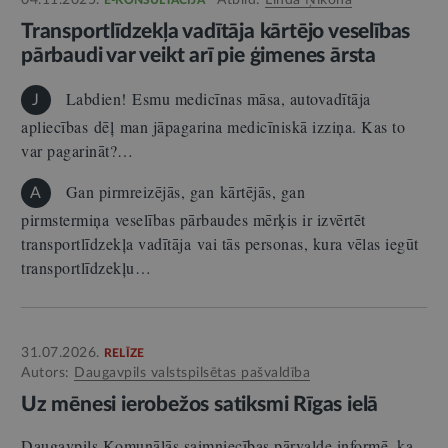
04.11.2025.
Atbild:
Linda Ņikona
E-KONSULTĀCIJA
Transportlīdzekļa vadītāja kārtējo veselības
pārbaudi var veikt arī pie ģimenes ārsta
Labdien! Esmu medicīnas māsa, autovadītāja
J
apliecības dēļ man jāpagarina medicīniskā izziņa. Kas to
var pagarināt?…
Gan pirmreizējās, gan kārtējās, gan
A
pirmstermiņa veselības pārbaudes mērķis ir izvērtēt
transportlīdzekļa vadītāja vai tās personas, kura vēlas iegūt
transportlīdzekļu…
31.07.2026.
RELĪZE
Autors:
Daugavpils valstspilsētas pašvaldība
Uz mēnesi ierobežos satiksmi Rīgas ielā
Daugavpils Komunālās saimniecības pārvalde informē, ka