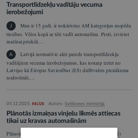
Transportlīdzekļu vadītāju vecuma
ierobežojumi
Man ir 15 gadi, ir nokārtotas AM kategorijas mopēda
J
tiesības. Vēlos kopā ar tēti vadīt automašīnu. Proti, izvietot
mašīnai priekšā…
Latvijā normatīvie akti paredz transportlīdzekļu
A
vadītājiem vecuma ierobežojumus, kas tostarp izriet no
Latvijas kā Eiropas Savienības (ES) dalībvalsts pienākuma
nodrošināt,…
05.12.2025.
Autors:
Satiksmes ministrija
RELĪZE
Plānotās izmaiņas vinješu likmēs attiecas
tikai uz kravas automašīnām
Plānotie grozījumi Autoceļu lietošanas nodevas (ALN)