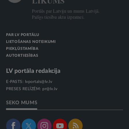
LIKUMS
Portāls par Latviju un mums Latvijā.
Palīgs tiesību aktu izpratnei.
PAR LV PORTĀLU
LIETOŠANAS NOTEIKUMI
PIEKĻŪSTAMĪBA
AUTORTIESĪBAS
LV portāla redakcija
E-PASTS:
lvportals@lv.lv
PRESES RELĪZĒM:
pr@lv.lv
SEKO MUMS