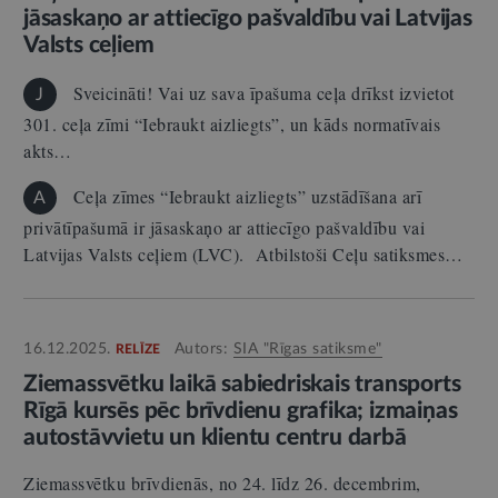
jāsaskaņo ar attiecīgo pašvaldību vai Latvijas
Valsts ceļiem
Sveicināti! Vai uz sava īpašuma ceļa drīkst izvietot
J
301. ceļa zīmi “Iebraukt aizliegts”, un kāds normatīvais
akts…
Ceļa zīmes “Iebraukt aizliegts” uzstādīšana arī
A
privātīpašumā ir jāsaskaņo ar attiecīgo pašvaldību vai
Latvijas Valsts ceļiem (LVC). Atbilstoši Ceļu satiksmes…
16.12.2025.
Autors:
SIA "Rīgas satiksme"
RELĪZE
Ziemassvētku laikā sabiedriskais transports
Rīgā kursēs pēc brīvdienu grafika; izmaiņas
autostāvvietu un klientu centru darbā
Ziemassvētku brīvdienās, no 24. līdz 26. decembrim,