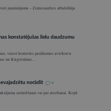
evieš jauninājumu – Zemessardzes atbalstītāja
nas konstatējušas lielu daudzumu
nas, veicot kontroles pasākumus aviokravu
ānas un Kirgizstānas…
nevajadzētu norādīt
4
aksājuma aizturēšanai vai pat atcelšanai. Kopā