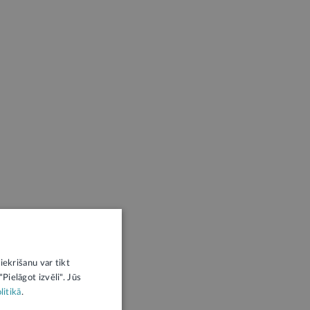
iekrišanu var tikt
Pielāgot izvēli". Jūs
litikā
.