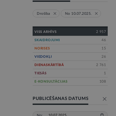
Drošība
No 10.07.2025.
2 957
VISS ARHĪVS
46
SKAIDROJUMI
15
NORISES
26
VIEDOKĻI
2 761
DIENASKĀRTĪBĀ
1
TIESĀS
108
E-KONSULTĀCIJAS
PUBLICĒŠANAS DATUMS
No: