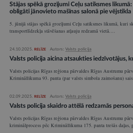
Stājas spēkā grozījumi Ceļu satiksmes likumā:
obligāti jānovieto mašīnas salonā pie vējstikla
5. jūnijā stājas spēkā grozījumi Ceļu satiksmes likumā, kuri 
transportlīdzekļa stāvēšanas atļauju redzamā vietā.…
24.10.2025.
Autors:
Valsts policija
RELĪZE
Valsts policija aicina atsaukties iedzīvotājus, k
Valsts policijas Rīgas reģiona pārvaldes Rīgas Austrumu pārv
Krimināllikuma 93. panta (par valsts simbola zaimošanu) sais
02.09.2025.
Autors:
Valsts policija
RELĪZE
Valsts policija skaidro attēlā redzamās persona
Valsts policijas Rīgas reģiona pārvaldes Rīgas Austrumu pārv
kriminālprocess pēc Krimināllikuma 175. panta trešās daļas, 