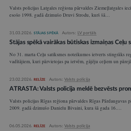
Valsts policijas Latgales reģiona pārvaldes Ziemeļlatgales i
esošo 1998. gadā dzimušo Druvi Strodu, kurš šā…
31.03.2026.
Autors:
LV portāls
STĀJAS SPĒKĀ
Stājas spēkā vairākas būtiskas izmaiņas Ceļu
No 31. marta Ceļu satiksmes noteikumos ietverts stingrāks re
vadītājiem, kuri pārvietojas pa ietvēm, gājēju ceļiem un pā
23.02.2026.
Autors:
Valsts policija
RELĪZE
ATRASTA: Valsts policija meklē bezvēsts pro
Valsts policijas Rīgas reģiona pārvaldes Rīgas Pārdaugavas 
2009. gadā dzimušo Danielu Bivaini, kura šā gada 16.…
06.05.2026.
Autors:
Valsts policija
RELĪZE