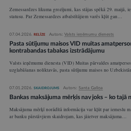
Zemessardzes likuma grozījumi, kas stājas spēkā 29. maijā, i
statusu. Par Zemessardzes atbalstītājiem varēs kļūt gan…
07.04.2026.
Autors:
Valsts ieņēmumu dienests
RELĪZE
Pasta sūtījumu maisos VID muitas amatperso
kontrabandas tabakas izstrādājumu
Valsts ieņēmumu dienesta (VID) Muitas pārvaldes amatperso
uzglabāšanas noliktavās, pasta sūtījumu maisos no Uzbekist
07.01.2026.
Autors:
Santa Galiņa
SKAIDROJUMS
Bankas maksājuma mērķis nav joks – ko tajā 
Maksājuma mērķī norādītā informācija var kļūt par iemeslu m
ar banku pārstāvjiem skaidrojam, kas jāietver maksājuma…