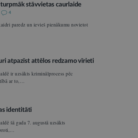
 turpmāk stāvvietas caurlaide
4
skaidri paredz un ievieš pienākumu novietot
uri atpazīst attēlos redzamo vīrieti
aldē ir uzsākts kriminālprocess pēc
tībā ar to,…
s identitāti
aldē šā gada 7. augustā uzsākts
proti,…