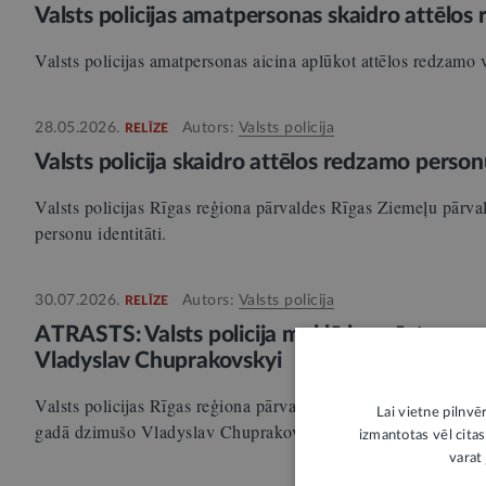
Valsts policijas amatpersonas skaidro attēlos
Valsts policijas amatpersonas aicina aplūkot attēlos redzamo vīr
28.05.2026.
Autors:
Valsts policija
RELĪZE
Valsts policija skaidro attēlos redzamo person
Valsts policijas Rīgas reģiona pārvaldes Rīgas Ziemeļu pārva
personu identitāti.
30.07.2026.
Autors:
Valsts policija
RELĪZE
ATRASTS: Valsts policija meklē bezvēsts pr
Vladyslav Chuprakovskyi
Valsts policijas Rīgas reģiona pārvaldes Rīgas Austrumu pā
Lai vietne pilnvē
gadā dzimušo Vladyslav Chuprakovskyi, kurš 28. jūlijā…
izmantotas vēl citas
varat 