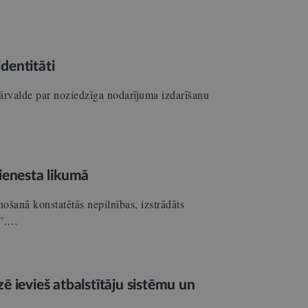
identitāti
ārvalde par noziedzīga nodarījuma izdarīšanu
ienesta likumā
ošanā konstatētās nepilnības, izstrādāts
ā”.…
ē ievieš atbalstītāju sistēmu un