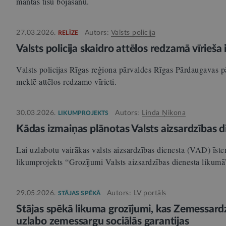
mantas tīšu bojāšanu.
27.03.2026.
Autors:
Valsts policija
RELĪZE
Valsts policija skaidro attēlos redzamā vīrieša 
Valsts policijas Rīgas reģiona pārvaldes Rīgas Pārdaugavas p
meklē attēlos redzamo vīrieti.
30.03.2026.
Autors:
Linda Ņikona
LIKUMPROJEKTS
Kādas izmaiņas plānotas Valsts aizsardzības d
Lai uzlabotu vairākas valsts aizsardzības dienesta (VAD) īsten
likumprojekts “Grozījumi Valsts aizsardzības dienesta likum
29.05.2026.
Autors:
LV portāls
STĀJAS SPĒKĀ
Stājas spēkā likuma grozījumi, kas Zemessardz
uzlabo zemessargu sociālās garantijas