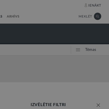
IENĀKT
AS
ARHĪVS
MEKLĒT
Tēmas
IZVĒLĒTIE FILTRI