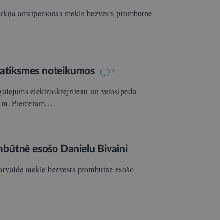
ecirkņa amatpersonas meklē bezvēsts prombūtnē
 satiksmes noteikumos
1
gulējums elektroskrejriteņu un velosipēdu
rejām. Piemēram,…
mbūtnē esošo Danielu Bivaini
pārvalde meklē bezvēsts prombūtnē esošo