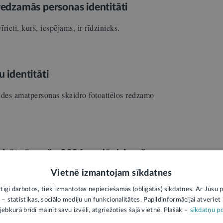
 redzamās personas identitāti
ieti, kurš, iespējams, ir rīdzinieks.
u identitāti
ldes amatpersonas skaidro fotoattēlos redzamo
ombūtnē esošo 2006. gadā dzimušo
Vietnē izmantojam sīkdatnes
rvalde meklē bezvēsts prombūtnē esošo 2006.
rtīgi darbotos, tiek izmantotas nepieciešamās (obligātās) sīkdatnes. Ar Jūsu p
 – statistikas, sociālo mediju un funkcionalitātes. Papildinformācijai atveriet "
jebkurā brīdī mainīt savu izvēli, atgriežoties šajā vietnē. Plašāk –
sīkdatņu po