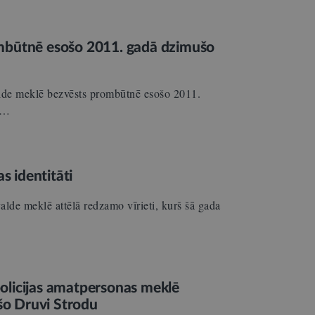
ombūtnē esošo 2011. gadā dzimušo
alde meklē bezvēsts prombūtnē esošo 2011.
n…
s identitāti
lde meklē attēlā redzamo vīrieti, kurš šā gada
icijas amatpersonas meklē
šo Druvi Strodu