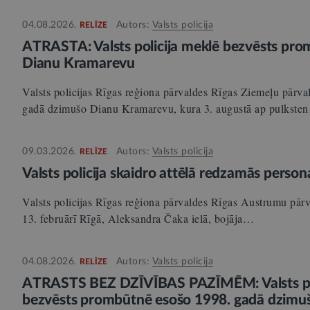
04.08.2026.
Autors:
Valsts policija
RELĪZE
ATRASTA: Valsts policija meklē bezvēsts pr
Dianu Kramarevu
Valsts policijas Rīgas reģiona pārvaldes Rīgas Ziemeļu pārv
gadā dzimušo Dianu Kramarevu, kura 3. augustā ap pulkste
09.03.2026.
Autors:
Valsts policija
RELĪZE
Valsts policija skaidro attēlā redzamās persona
Valsts policijas Rīgas reģiona pārvaldes Rīgas Austrumu pārva
13. februārī Rīgā, Aleksandra Čaka ielā, bojāja…
04.08.2026.
Autors:
Valsts policija
RELĪZE
ATRASTS BEZ DZĪVĪBAS PAZĪMĒM: Valsts pol
bezvēsts prombūtnē esošo 1998. gadā dzimu