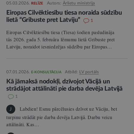
05.03.2026.
Autors:
Ārlietu ministrija
RELĪZE
Eiropas Cilvēktiesību tiesa noraida sūdzību
lietā “Gribuste pret Latviju”
1
Eiropas Cilvēktiesību tiesa (Tiesa) šodien pasludināja
tās 2026. gada 5. februāra lēmumu lietā Gribuste pret
Latviju, noraidot iesniedzējas sūdzību par Eiropas…
07.01.2026.
Atbild:
LV portāls
E-KONSULTĀCIJA
Kā jāmaksā nodokļi, dzīvojot Vācijā un
strādājot attālināti pie darba devēja Latvijā
1
Labdien! Esmu pārcēlusies dzīvot uz Vāciju, bet
J
turpinu strādāt pie darba devēja Latvijā. Darbu veicu
attālināti. Kas…