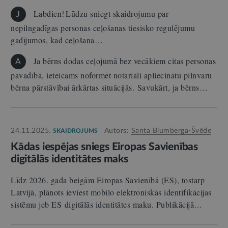
Labdien! Lūdzu sniegt skaidrojumu par
J
nepilngadīgas personas ceļošanas tiesisko regulējumu
gadījumos, kad ceļošana…
Ja bērns dodas ceļojumā bez vecākiem citas personas
A
pavadībā, ieteicams noformēt notariāli apliecinātu pilnvaru
bērna pārstāvībai ārkārtas situācijās. Savukārt, ja bērns…
24.11.2025.
Autors:
Santa Blumberga-Švēde
SKAIDROJUMS
Kādas iespējas sniegs Eiropas Savienības
digitālās identitātes maks
Līdz 2026. gada beigām Eiropas Savienībā (ES), tostarp
Latvijā, plānots ieviest mobilo elektroniskās identifikācijas
sistēmu jeb ES digitālās identitātes maku. Publikācijā…