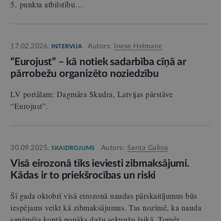
5. punkta atbilstību…
17.02.2026.
Autors:
Inese Helmane
INTERVIJA
“Eurojust” – kā notiek sadarbība cīņā ar
pārrobežu organizēto noziedzību
LV portālam: Dagmāra Skudra, Latvijas pārstāve
“Eurojust”.
30.09.2025.
Autors:
Santa Galiņa
SKAIDROJUMS
Visā eirozonā tiks ieviesti zibmaksājumi.
Kādas ir to priekšrocības un riski
Šī gada oktobrī visā eirozonā naudas pārskaitījumus būs
iespējams veikt kā zibmaksājumus. Tas nozīmē, ka nauda
saņēmēja kontā nonāks dažu sekunžu laikā. Tomēr…