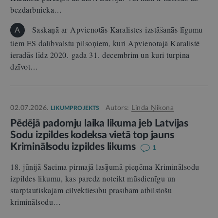
bezdarbnieka…
Saskaņā ar Apvienotās Karalistes izstāšanās līgumu
A
tiem ES dalībvalstu pilsoņiem, kuri Apvienotajā Karalistē
ieradās līdz 2020. gada 31. decembrim un kuri turpina
dzīvot…
02.07.2026.
Autors:
Linda Ņikona
LIKUMPROJEKTS
Pēdējā padomju laika likuma jeb Latvijas
Sodu izpildes kodeksa vietā top jauns
Kriminālsodu izpildes likums
1
18. jūnijā Saeima pirmajā lasījumā pieņēma Kriminālsodu
izpildes likumu, kas paredz noteikt mūsdienīgu un
starptautiskajām cilvēktiesību prasībām atbilstošu
kriminālsodu…