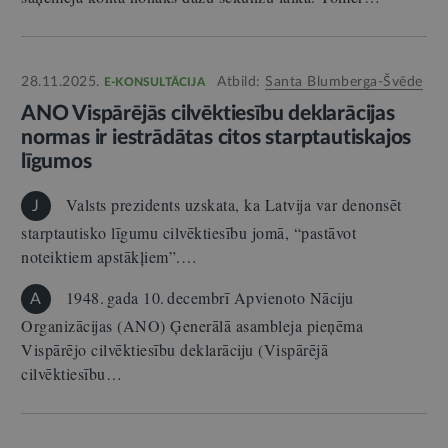
28.11.2025.
Atbild:
Santa Blumberga-Švēde
E-KONSULTĀCIJA
ANO Vispārējās cilvēktiesību deklarācijas
normas ir iestrādātas citos starptautiskajos
līgumos
Valsts prezidents uzskata, ka Latvija var denonsēt
J
starptautisko līgumu cilvēktiesību jomā, “pastāvot
noteiktiem apstākļiem”.…
1948. gada 10. decembrī Apvienoto Nāciju
A
Organizācijas (ANO) Ģenerālā asambleja pieņēma
Vispārējo cilvēktiesību deklarāciju (Vispārējā
cilvēktiesību…