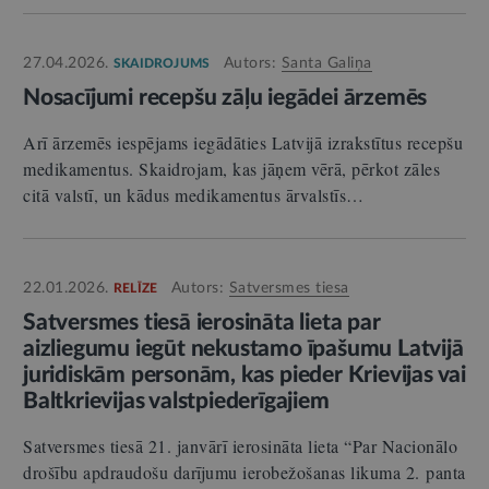
27.04.2026.
Autors:
Santa Galiņa
SKAIDROJUMS
Nosacījumi recepšu zāļu iegādei ārzemēs
Arī ārzemēs iespējams iegādāties Latvijā izrakstītus recepšu
medikamentus. Skaidrojam, kas jāņem vērā, pērkot zāles
citā valstī, un kādus medikamentus ārvalstīs…
22.01.2026.
Autors:
Satversmes tiesa
RELĪZE
Satversmes tiesā ierosināta lieta par
aizliegumu iegūt nekustamo īpašumu Latvijā
juridiskām personām, kas pieder Krievijas vai
Baltkrievijas valstpiederīgajiem
Satversmes tiesā 21. janvārī ierosināta lieta “Par Nacionālo
drošību apdraudošu darījumu ierobežošanas likuma 2. panta