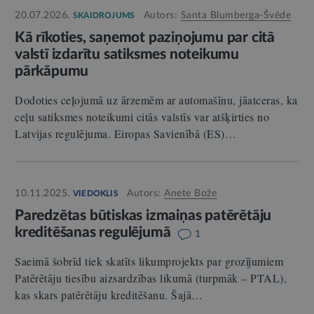
20.07.2026.
Autors:
Santa Blumberga-Švēde
SKAIDROJUMS
Kā rīkoties, saņemot paziņojumu par citā
valstī izdarītu satiksmes noteikumu
pārkāpumu
Dodoties ceļojumā uz ārzemēm ar automašīnu, jāatceras, ka
ceļu satiksmes noteikumi citās valstīs var atšķirties no
Latvijas regulējuma. Eiropas Savienībā (ES)…
10.11.2025.
Autors:
Anete Bože
VIEDOKLIS
Paredzētas būtiskas izmaiņas patērētāju
kreditēšanas regulējumā
1
Saeimā šobrīd tiek skatīts likumprojekts par grozījumiem
Patērētāju tiesību aizsardzības likumā (turpmāk – PTAL),
kas skars patērētāju kreditēšanu. Šajā…