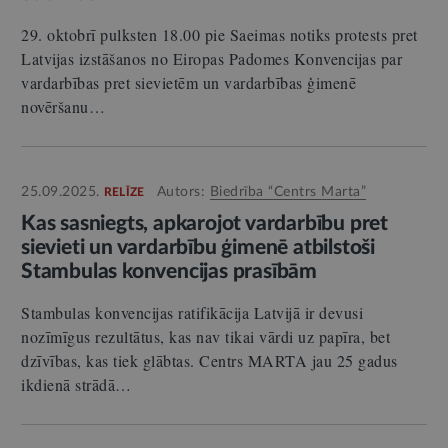
29. oktobrī pulksten 18.00 pie Saeimas notiks protests pret
Latvijas izstāšanos no Eiropas Padomes Konvencijas par
vardarbības pret sievietēm un vardarbības ģimenē
novēršanu…
25.09.2025.
Autors:
Biedrība “Centrs Marta”
RELĪZE
Kas sasniegts, apkarojot vardarbību pret
sievieti un vardarbību ģimenē atbilstoši
Stambulas konvencijas prasībām
Stambulas konvencijas ratifikācija Latvijā ir devusi
nozīmīgus rezultātus, kas nav tikai vārdi uz papīra, bet
dzīvības, kas tiek glābtas. Centrs MARTA jau 25 gadus
ikdienā strādā…