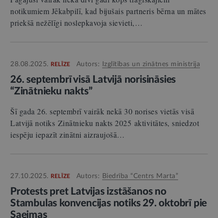
notikumiem Jēkabpilī, kad bijušais partneris bērna un mātes
priekšā nežēlīgi noslepkavoja sievieti,…
28.08.2025.
Autors:
Izglītības un zinātnes ministrija
RELĪZE
26. septembrī visā Latvijā norisināsies
“Zinātnieku nakts”
Šī gada 26. septembrī vairāk nekā 30 norises vietās visā
Latvijā notiks Zinātnieku nakts 2025 aktivitātes, sniedzot
iespēju iepazīt zinātni aizraujošā…
27.10.2025.
Autors:
Biedrība “Centrs Marta”
RELĪZE
Protests pret Latvijas izstāšanos no
Stambulas konvencijas notiks 29. oktobrī pie
Saeimas