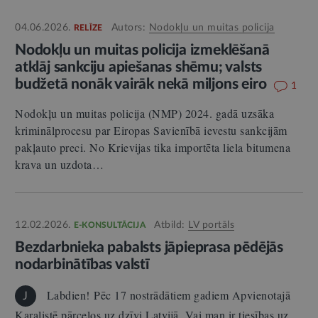
04.06.2026.
Autors:
Nodokļu un muitas policija
RELĪZE
Nodokļu un muitas policija izmeklēšanā
atklāj sankciju apiešanas shēmu; valsts
budžetā nonāk vairāk nekā miljons eiro
1
Nodokļu un muitas policija (NMP) 2024. gadā uzsāka
kriminālprocesu par Eiropas Savienībā ievestu sankcijām
pakļauto preci. No Krievijas tika importēta liela bitumena
krava un uzdota…
12.02.2026.
Atbild:
LV portāls
E-KONSULTĀCIJA
Bezdarbnieka pabalsts jāpieprasa pēdējās
nodarbinātības valstī
Labdien! Pēc 17 nostrādātiem gadiem Apvienotajā
J
Karalistē pārceļos uz dzīvi Latvijā. Vai man ir tiesības uz