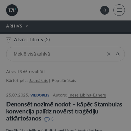
>
ARHĪVS
Atvērt filtrus (
2
)
Atrasti
965
rezultāti
Kārtot pēc:
Jaunākais
|
Populārākais
25.09.2025.
Autors:
Inese Lībiņa-Egnere
VIEDOKLIS
Denonsēt nozīmē nodot – kāpēc Stambulas
konvencija palīdz novērst traģēdiju
atkārtošanos
3
Pagājuši vairāk nekā divi gadi kopš traģiskajiem