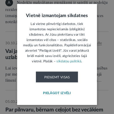
Nodokļu maksāšanas pienākumi ir saistīti ar nodokļu
A
rezidences statusu. Tas nemainās automātiski līdz ar
izmaiņām dzīvesvietas reģistrācijā, jo nodokļu rezidences
Vietnē izmantojam sīkdatnes
noteikšanai…
Lai vietne pilnvērtīgi darbotos, tiek
izmantotas nepieciešamās (obligātās)
sīkdatnes. Ar Jūsu piekrišanu var tikt
izmantotas vēl citas – statistikas, sociālo
30.10.2025.
Autors:
Linda Ņikona
;
Aiga Nulle
PROBLĒMA
mediju un funkcionalitātes. Papildinformācijai
Vai jaunās marķēšanas prasības medum
atveriet "Pielāgot izvēli". Jūs varat jebkurā
brīdī mainīt savu izvēli, atgriežoties šajā
uzlabos situāciju biškopībā?
vietnē. Plašāk –
sīkdatņu politikā
.
Lai ieviestu Eiropas Savienības direktīvā noteiktās prasības
par medus sastāvu un marķējumu, grozījumi nacionālajā
PIEŅEMT VISAS
līmenī tika pieņemti septembra vidū, bet stāsies spēkā…
PIELĀGOT IZVĒLI
05.03.2026.
Atbild:
Santa Galiņa
E-KONSULTĀCIJA
Par pilnvaru, bērnam ceļojot bez vecākiem