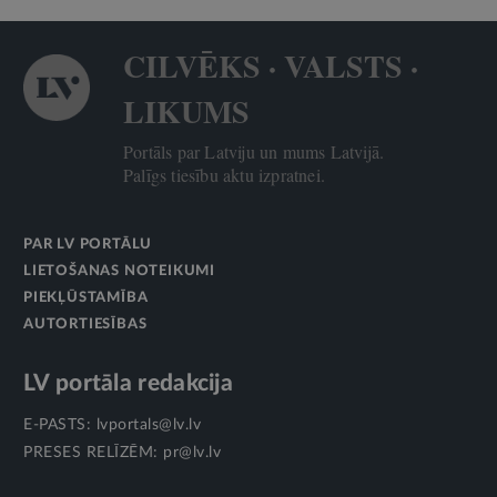
CILVĒKS · VALSTS ·
LIKUMS
Portāls par Latviju un mums Latvijā.
Palīgs tiesību aktu izpratnei.
PAR LV PORTĀLU
LIETOŠANAS NOTEIKUMI
PIEKĻŪSTAMĪBA
AUTORTIESĪBAS
LV portāla redakcija
E-PASTS:
lvportals@lv.lv
PRESES RELĪZĒM:
pr@lv.lv