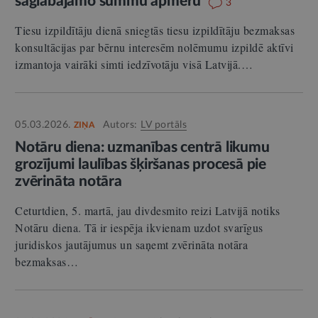
saglabājamo summu apmēru
3
Tiesu izpildītāju dienā sniegtās tiesu izpildītāju bezmaksas
konsultācijas par bērnu interesēm nolēmumu izpildē aktīvi
izmantoja vairāki simti iedzīvotāju visā Latvijā.…
05.03.2026.
Autors:
LV portāls
ZIŅA
Notāru diena: uzmanības centrā likumu
grozījumi laulības šķiršanas procesā pie
zvērināta notāra
Ceturtdien, 5. martā, jau divdesmito reizi Latvijā notiks
Notāru diena. Tā ir iespēja ikvienam uzdot svarīgus
juridiskos jautājumus un saņemt zvērināta notāra
bezmaksas…