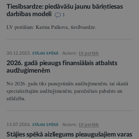
Tiesībsardze: piedāvāšu jaunu bāriņtiesas
darbības modeli
1
LV portālam: Karina Palkova, tiesībsardze.
30.12.2025.
Autors:
LV portāls
STĀJAS SPĒKĀ
2026. gadā pieaugs finansiālais atbalsts
audžuģimenēm
No 2026. gada tiks paaugstināts audžuģimenēm, tai skaitā
specializētajām audžuģimenēm, paredzētais pabalsts un
atlīdzība.
15.07.2026.
Autors:
LV portāls
STĀJAS SPĒKĀ
Stājies spēkā aizliegums pieaugušajiem varas