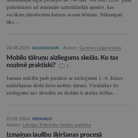
palielināsies arī minimālo uzturlīdzekļu apmērs, kas
vecākam jānodrošina katram savam bērnam. Nākamgad
tiks…
28.08.2025.
Autors:
Guntars Laganovskis
SKAIDROJUMS
Mobilo tālruņu aizliegums skolās. Ko tas
nozīmē praktiski?
1
Jaunais mācību gads pienācis ar aizliegumu 1.–6. klases
audzēkņiem skolā lietot mobilo tālruni. Vienlaikus šis
aizliegums nav absolūts un skolām ir atstāta rīcības…
25.02.2026.
VIEDOKLIS
Autors:
Latvijas Zvērinātu notāru padome
Izmaiņas laulību šķiršanas procesā