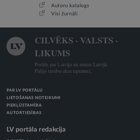
Autoru katalogs
Visi žurnāli
CILVĒKS · VALSTS ·
LIKUMS
Portāls par Latviju un mums Latvijā.
Palīgs tiesību aktu izpratnei.
PAR LV PORTĀLU
LIETOŠANAS NOTEIKUMI
PIEKĻŪSTAMĪBA
AUTORTIESĪBAS
LV portāla redakcija