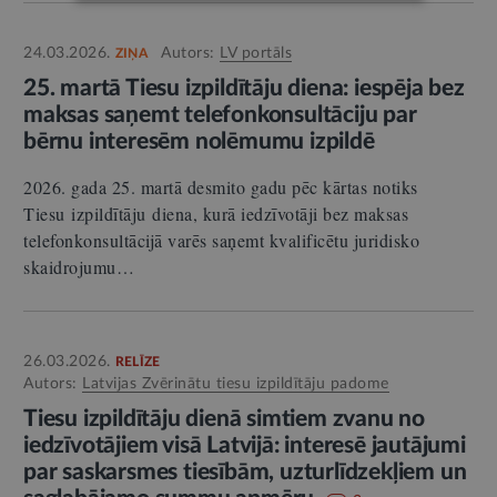
24.03.2026.
Autors:
LV portāls
ZIŅA
25. martā Tiesu izpildītāju diena: iespēja bez
maksas saņemt telefonkonsultāciju par
bērnu interesēm nolēmumu izpildē
2026. gada 25. martā desmito gadu pēc kārtas notiks
Tiesu izpildītāju diena, kurā iedzīvotāji bez maksas
telefonkonsultācijā varēs saņemt kvalificētu juridisko
skaidrojumu…
26.03.2026.
RELĪZE
Autors:
Latvijas Zvērinātu tiesu izpildītāju padome
Tiesu izpildītāju dienā simtiem zvanu no
iedzīvotājiem visā Latvijā: interesē jautājumi
par saskarsmes tiesībām, uzturlīdzekļiem un