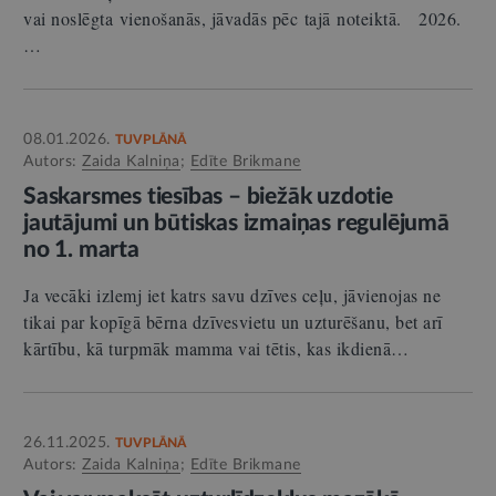
vai noslēgta vienošanās, jāvadās pēc tajā noteiktā. 2026.
…
08.01.2026.
TUVPLĀNĀ
Autors:
Zaida Kalniņa
;
Edīte Brikmane
Saskarsmes tiesības – biežāk uzdotie
jautājumi un būtiskas izmaiņas regulējumā
no 1. marta
Ja vecāki izlemj iet katrs savu dzīves ceļu, jāvienojas ne
tikai par kopīgā bērna dzīvesvietu un uzturēšanu, bet arī
kārtību, kā turpmāk mamma vai tētis, kas ikdienā…
26.11.2025.
TUVPLĀNĀ
Autors:
Zaida Kalniņa
;
Edīte Brikmane