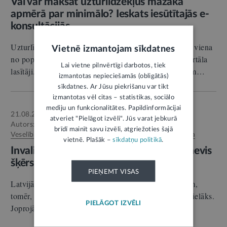
Vai var maksāt uzturlīdzekļus mazākā
apmērā par minimālo? Ieskats iesūtītajās e-
konsultācijās
Uzturlīdzekļi bērnam jau daudzus gadus nemainīgi ir viena
Vietnē izmantojam sīkdatnes
no populārākajām tēmām, par kuru interesējas LV portāla
Lai vietne pilnvērtīgi darbotos, tiek
lasītāji. Lai gan likums ir bezkaislīgs un bez jebkādām…
izmantotas nepieciešamās (obligātās)
sīkdatnes. Ar Jūsu piekrišanu var tikt
izmantotas vēl citas – statistikas, sociālo
mediju un funkcionalitātes. Papildinformācijai
21.08.2025.
SKAIDROJUMS
atveriet "Pielāgot izvēli". Jūs varat jebkurā
Autors:
brīdī mainīt savu izvēli, atgriežoties šajā
Veselības un darbspēju ekspertīzes ārstu valsts komisija
vietnē. Plašāk –
sīkdatņu politikā
.
Invaliditātes statuss bērnam – iespēja, nevis
šķērslis
PIEŅEMT VISAS
Latvijā invaliditāte ir noteikta gandrīz 10 000 bērniem,
tomēr, pēc speciālistu domām, šis skaitlis varētu būt lielāks.
PIELĀGOT IZVĒLI
Joprojām ir ģimenes, kas atturas no invaliditātes…