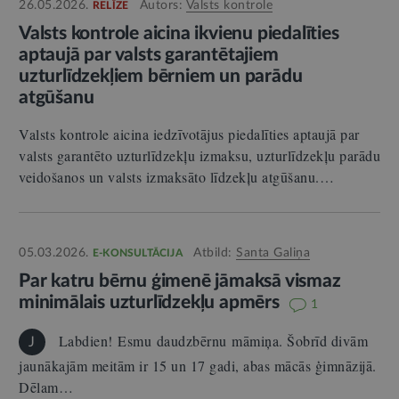
26.05.2026.
Autors:
Valsts kontrole
RELĪZE
Valsts kontrole aicina ikvienu piedalīties
aptaujā par valsts garantētajiem
uzturlīdzekļiem bērniem un parādu
atgūšanu
Valsts kontrole aicina iedzīvotājus piedalīties aptaujā par
valsts garantēto uzturlīdzekļu izmaksu, uzturlīdzekļu parādu
veidošanos un valsts izmaksāto līdzekļu atgūšanu.…
05.03.2026.
Atbild:
Santa Galiņa
E-KONSULTĀCIJA
Par katru bērnu ģimenē jāmaksā vismaz
minimālais uzturlīdzekļu apmērs
1
Labdien! Esmu daudzbērnu māmiņa. Šobrīd divām
J
jaunākajām meitām ir 15 un 17 gadi, abas mācās ģimnāzijā.
Dēlam…