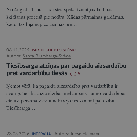
No šā gada 1. marta stāsies spēkā izmaiņas laulības
šķiršanas procesā pie notāra. Kādas pārmaiņas gaidāmas,
kādēļ tās bija nepieciešamas, un…
06.11.2025.
PAR TIESLIETU SISTĒMU
Autors:
Santa Blumberga-Švēde
Tiesībsarga atziņas par pagaidu aizsardzību
pret vardarbību tiesās
5
Ņemot vērā, ka pagaidu aizsardzība pret vardarbību ir
svarīgs tiesību aizsardzības mehānisms, lai no vardarbības
cietusī persona varētu nekavējoties saņemt palīdzību,
Tiesībsarga…
23.03.2026.
Autors:
Inese Helmane
INTERVIJA