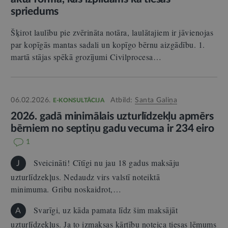
spriedums
Šķirot laulību pie zvērināta notāra, laulātajiem ir jāvienojas
par kopīgās mantas sadali un kopīgo bērnu aizgādību. 1.
martā stājas spēkā grozījumi Civilprocesa…
06.02.2026.
Atbild:
Santa Galiņa
E-KONSULTĀCIJA
2026. gadā minimālais uzturlīdzekļu apmērs
bērniem no septiņu gadu vecuma ir 234 eiro
1
Sveicināti! Cītīgi nu jau 18 gadus maksāju
J
uzturlīdzekļus. Nedaudz virs valstī noteiktā
minimuma. Gribu noskaidrot,…
Svarīgi, uz kāda pamata līdz šim maksājāt
A
uzturlīdzekļus. Ja to izmaksas kārtību noteica tiesas lēmums