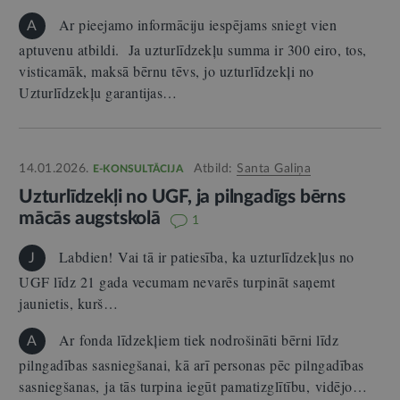
Ar pieejamo informāciju iespējams sniegt vien
A
aptuvenu atbildi. Ja uzturlīdzekļu summa ir 300 eiro, tos,
visticamāk, maksā bērnu tēvs, jo uzturlīdzekļi no
Uzturlīdzekļu garantijas…
14.01.2026.
Atbild:
Santa Galiņa
E-KONSULTĀCIJA
Uzturlīdzekļi no UGF, ja pilngadīgs bērns
mācās augstskolā
1
Labdien! Vai tā ir patiesība, ka uzturlīdzekļus no
J
UGF līdz 21 gada vecumam nevarēs turpināt saņemt
jaunietis, kurš…
Ar fonda līdzekļiem tiek nodrošināti bērni līdz
A
pilngadības sasniegšanai, kā arī personas pēc pilngadības
sasniegšanas, ja tās turpina iegūt pamatizglītību, vidējo…