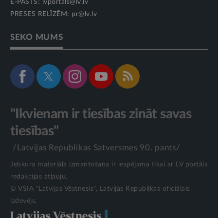
E-PASTS:
lvportals@lv.lv
PRESES RELĪZĒM:
pr@lv.lv
SEKO MUMS
"Ikvienam ir tiesības zināt savas
tiesības"
/Latvijas Republikas Satversmes 90. pants/
Jebkura materiāla izmantošana ir iespējama tikai ar LV portāla
redakcijas atļauju.
© VSIA "Latvijas Vēstnesis", Latvijas Republikas oficiālais
izdevējs.