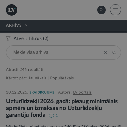
>
ARHĪVS
Atvērt filtrus (
2
)
Atrasti
246
rezultāti
Kārtot pēc:
Jaunākais
|
Populārākais
10.12.2025.
Autors:
LV portāls
SKAIDROJUMS
Uzturlīdzekļi 2026. gadā: pieaug minimālais
apmērs un izmaksas no Uzturlīdzekļu
garantiju fonda
1
Minimālajai algai pieaugot no 740 līdz 780 eiro, 2026. gadā