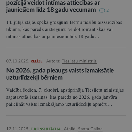
pozīcijā veidot intīmas attiecības ar
jauniešiem līdz 18 gadu vecumam
2
14. jūlijā stājās spēkā grozījumi Bērnu tiesību aizsardzības
likumā, kas paredz aizliegumu veidot romantiskas vai
intīmas attiecības ar jauniešiem līdz 18 gadu…
07.10.2025.
Autors:
Tieslietu ministrija
RELĪZE
No 2026. gada pieaugs valsts izmaksātie
uzturlīdzekļi bērniem
Valdība šodien, 7. oktobrī, apstiprināja Tieslietu ministrijas
sagatavotās izmaiņas, kas paredz no 2026. gada janvāra
palielināt valsts izmaksājamo uzturlīdzekļu apmēru…
12.11.2025.
Atbild:
Santa Galiņa
E-KONSULTĀCIJA