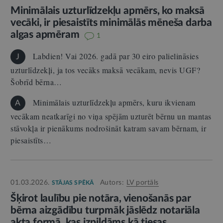
Minimālais uzturlīdzekļu apmērs, ko maksā
vecāki, ir piesaistīts minimālās mēneša darba
algas apmēram
1
Labdien! Vai 2026. gadā par 30 eiro palielināsies
J
uzturlīdzekļi, ja tos vecāks maksā vecākam, nevis UGF?
Šobrīd bērna…
Minimālais uzturlīdzekļu apmērs, kuru ikvienam
A
vecākam neatkarīgi no viņa spējām uzturēt bērnu un mantas
stāvokļa ir pienākums nodrošināt katram savam bērnam, ir
piesaistīts…
01.03.2026.
Autors:
LV portāls
STĀJAS SPĒKĀ
Šķirot laulību pie notāra, vienošanās par
bērna aizgādību turpmāk jāslēdz notariāla
akta formā, kas izpildāms kā tiesas